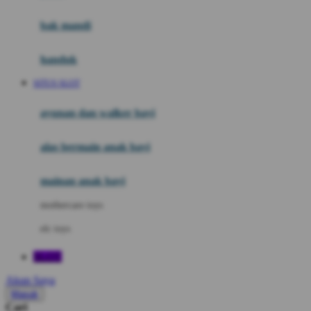
Mini Monkey
Moby
bak mandi
Momami
handuk
Mothercare
SITUS SLOT
Mustela
ayunan dan walker bayi
My Buddy Tag
My K
alas bermain anak bayi
N
mainan anak bayi
Naif
mothercare toys
Nike
elc toys
Nordic Natural
SLOT
Nuby
Akun Saya
Nuna
Masuk
Cari