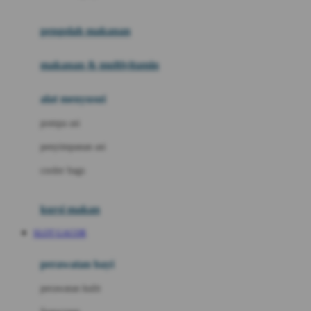
Joie
pengolah makanan
Joolz
Jujube
makanan & multivitamin
K
alat menyusui
Kiddycuts
pompa asi
Kumon
penyimpanan asi
L
cooler bags
Leapfrog
kursi makan
Leclerc
SLOT GACOR
Lee Vierra
Lillebaby
perawatan bayi
Little Bird Told Me
perawatan kulit
Little Miss Janis