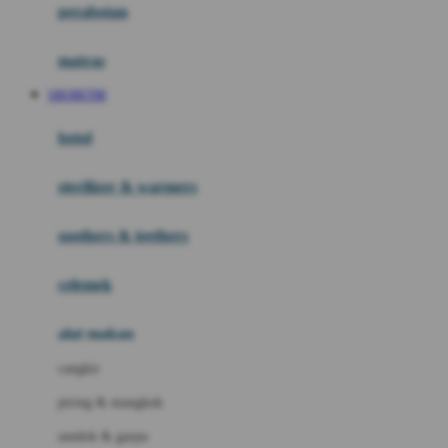
perabotan
Happy Tummy
Hauck
matras
Havaianas
SBOBET88
Hegen
botol
Hot Wheels
sterilizer & warmers
Hybrid
soothers & teethers
I
Inlacta DHA
celemek
Interlac
alat makan
Ivenet
cangkir
J
piring & mangkuk
Jack N Jill
sendok & garpu