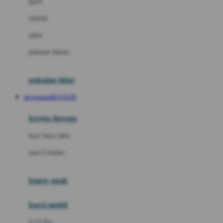
gaun
Dae Organics
setelan
Docare
jaket
Doona
pakaian dalam
Down To Earth
Drew
pakaian tidur
Dr. Brown's
dewicasino88 LOGIN
E
kereta dorong
ELC
bayi baru lahir
Ergobaby
usia 6 bulan+
Expert Care
koper anak
Ezyroller
kursi mobil
F
0-13 Kg