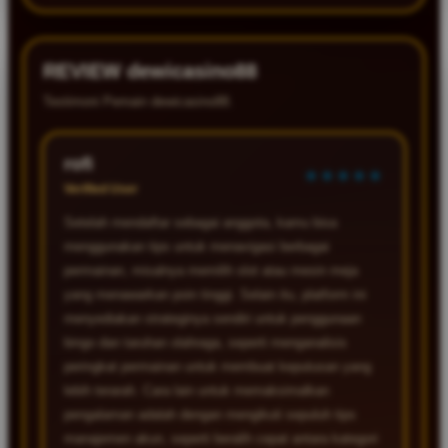
atau melihat promosi terbaru. Platform ini menyediakan
berbagai tips untuk menjelajahi platform. Misalnya,
cepat antara kategori game kasino dan aktivitas terkait
khusus. Selain itu, platform ini juga menyediakan
panduan penggunaan yang aman dan cepat untuk
kamu bisa mencoba strategi baru untuk permainan
olahraga. Anda dapat mengatur akun Anda dengan
pilihan untuk taruhan olahraga, dimana kamu dapat
mengelola akun, beralih antara kategori permainan, dan
bingo atau mempelajari cara menganalisis peringkat
mudah, memeriksa riwayat aktivitas, dan
mengikuti pertandingan favoritmu dan berpartisipasi
REVIEW dewicasino88
melakukan deposit maupun penarikan. Pengguna juga
dalam taruhan olahraga untuk mengambil keputusan
mengoptimalkan pengalaman bermain Anda secara
secara virtual. Untuk pengalaman yang lebih optimal,
bisa mendapatkan bantuan dukungan jika diperlukan.
Testimoni Pemain dewicasino88.
yang lebih tepat. Platform ini juga menyediakan
online. Platform ini juga memberikan informasi terbaru
terdapat tips dan strategi yang bisa kamu gunakan,
informasi tentang cara mengelola poin dan
tentang petunjuk menggunakan fitur-fitur platform dan
seperti mempelajari cara terbaik untuk mengelola
memanfaatkan promosi yang tersedia. Selain itu, kamu
update permainan yang terbaru. Dengan mempelajari
akunmu, mulai dari daftar (register) sebagai anggota
dina
bisa mendapatkan tips untuk navigasi cepat antar
★★★★★
tips dan strategi yang tersedia, Anda dapat
hingga memantau poin atau saldo. Pengguna juga
Verified User
kategori permainan, seperti dari casino ke olahraga atau
memaksimalkan pengalaman bermain dan menjelajahi
dapat dengan mudah beralih antara kategori permainan
sebaliknya. Bagi yang baru bergabung, ada panduan
Setelah mengunduh aplikasi dan mendaftar menjadi
berbagai macam game yang ditawarkan dengan cara
hanya dalam beberapa klik. Jadi, kamu dapat
mengenai cara daftar dan melakukan deposit serta
yang lebih mudah dan menyenangkan.
anggota, kamu bisa memulai petualangan seru di dunia
menikmati platform ini secara efektif dengan mengikuti
withdrawal dengan aman dan efisien. Dengan
online casino ini! Platform ini menyediakan beragam
alur penggunaan serta tips yang diberikan, untuk
mempelajari cara-cara ini, kamu akan lebih mudah
permainan seperti slot, bingo, dan berbagai jenis game
pengalaman bermain online yang menyenangkan dan
menikmati beragam game online seperti slot, table
optimal.
meja. Misalnya, untuk kamu penggemar olahraga,
games, dan sports betting dengan menciptakan
tersedia juga sports-related gaming untuk memuaskan
pengalaman yang menyenangkan dan bermanfaat.
semangatmu. Untuk memaksimalkan pengalaman
bermain, cobalah tips dan strategi yang tersedia, salah
satunya adalah analisa peringkat permainan agar
keputusanmu lebih tepat. Selain itu, platform ini juga