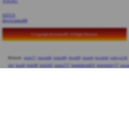
© Copyright dewicasino88. All Rights Reserved.
Related:
intan77
macau88
laskar89
dewa99
tiara4d
bocah4d
sedayu138
slot
bus4d
hoki99
luck365
istana777
bandarbola855
doremiplay77
nova