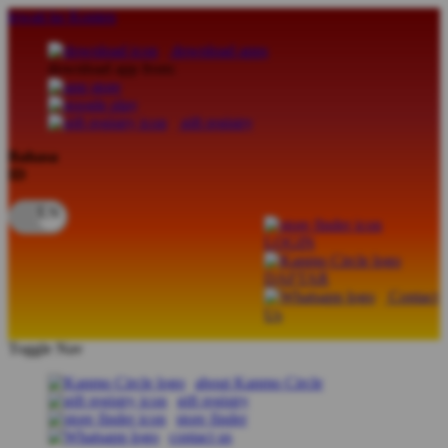
lewati ke Konten
download apps
download app from:
gift registry
Bahasa
ID
LOGIN
DAFTAR
Contact
Us
Toggle Nav
about Kanmo Circle
gift registry
store finder
contact us