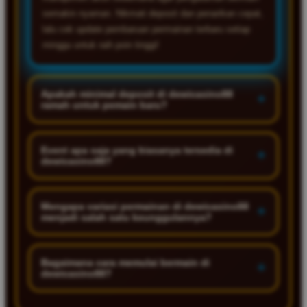
semakin nyaman. Nikmati deposit dan penarikan cepat,
lalu cek update pembaruan permainan terbaru setiap
minggu untuk raih poin tinggi!
Apakah minimal deposit di dewicasino88
+
ramah untuk pemain baru?
Platform ini menyediakan beragam pilihan permainan
online untuk Anda nikmati, mulai dari digital slots dan
Event apa saja yang biasanya tersedia di
+
dewicasino88?
bingo hingga table games dan sports-related gaming.
Sebagai contoh, selain mengakses beragam pilihan
Setelah mendaftar, anggota dapat menggunakan tips
game yang tersedia, Anda juga dapat mempelajari
untuk menavigasi berbagai permainan kasino, slot,
Mengapa variasi permainan di dewicasino88
strategize untuk meningkatkan peluang bermain seperti
+
menjadi salah satu keunggulannya?
bingo, dan taruhan olahraga di platform ini. Misalnya,
menganalisis peringkat permainan untuk membuat
para pemain bisa memilih permainan yang memiliki poin
keputusan lebih hati-hati dalam taruhan olahraga. Cara
Platform ini memungkinkan kamu untuk menjelajahi
tinggi atau strategi seperti menganalisis peringkat
ini dapat membantu Anda lebih menikmati pengalaman
berbagai macam permainan online, seperti slot, bingo,
Bagaimana cara memulai bermain di
permainan dalam kategori olahraga untuk membuat
+
berpartisipasi dalam berbagai macam event olahraga.
dewicasino88?
dan berbagai jenis permainan meja. Misalnya, kamu
keputusan yang lebih hati-hati. Selain itu, pengguna
Selain itu, platform ini menawarkan tips untuk
bisa mencoba slot dengan hadiah-hadiah menarik atau
dapat mengakses tips tentang cara mendaftar gratis
Setelah daftar akun selesai, kamu bisa menggunakan
manajemen akun yang efektif, seperti beralih dengan
menantang dirimu dalam game bingo dengan strategi