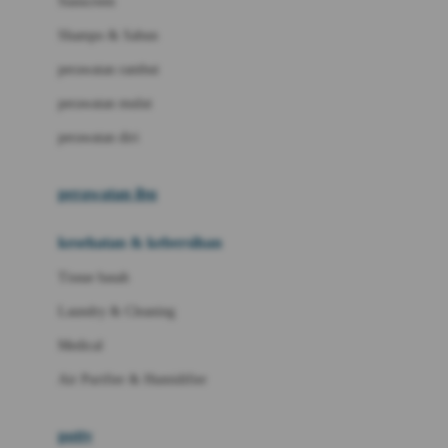
Sunscreen
London Taxi
Shampo & Sabun
Love To Dream
perawatan rambut
perawatan mulut
M
perawatan diri
Magformers
Mama's Choice
perawatan ibu
Mamas&Papas
kesehatan & kebersihan
Mamaway
Tissue basah
Maxi Cosi
Laundry & Cleaning
Megabloks
Medical
Micro
Air Purifier & Humidifier
MiDeer
Mimi & Lula
potty