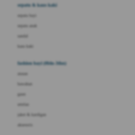
Beauty Barn
sepatu & kaus kaki
Bio Oil
sepatu bayi
Biolane
sepatu anak
Bite Fighters
sandal
Bizzi Growin
kaus kaki
Blackmores
fashion bayi (0bln-3thn)
Blooming Marvellous
atasan
Bonnels
bawahan
Bravado
gaun
Bruder
setelan
Brush Baby
jaket & kardigan
Buds Organics
aksesoris
Bugaboo