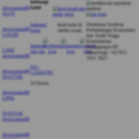
Perlindungan Konsumen
kami
media sosial
LOGIN
dan Tertib Niaga
Kementerian
bantuan
Perdagangan RI
LINK
dan faq
WhatsApp: +62 812
dewicasino88
1021 3625
021-
dewicasino88
123456789
DAFTAR
24 Hours
dewicasino88
LINK
DAFTAR
dewicasino88
dewicasino88
TOGEL
SITUS
dewicasino88