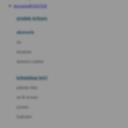
Awan
dewicasino88 DAFTAR
Azetabio
produk terbaru
B
aksesoris
Baabaasheepz
tas
Babiators
kacamata
Baby Dove
aksesoris rambut
Baby Jogger
Baby Rovega
kebutuhan bayi
Babybee
pakaian tidur
Banana Boat
set & terusan
Banz
piyama
Barbie
bodysuits
Beaba