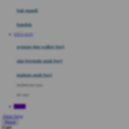
Mini Monkey
Moby
bak mandi
Momami
handuk
Mothercare
SITUS SLOT
Mustela
ayunan dan walker bayi
My Buddy Tag
My K
alas bermain anak bayi
N
mainan anak bayi
Naif
mothercare toys
Nike
elc toys
Nordic Natural
SLOT
Nuby
Akun Saya
Nuna
Masuk
Cari