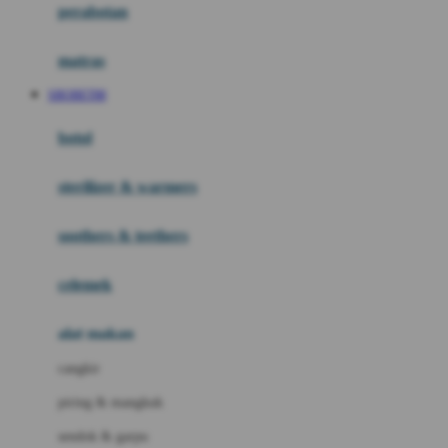
perabotan
Happy Tummy
Hauck
matras
Havaianas
SBOBET88
Hegen
botol
Hot Wheels
sterilizer & warmers
Hybrid
soothers & teethers
I
Inlacta DHA
celemek
Interlac
alat makan
Ivenet
cangkir
J
piring & mangkuk
Jack N Jill
sendok & garpu