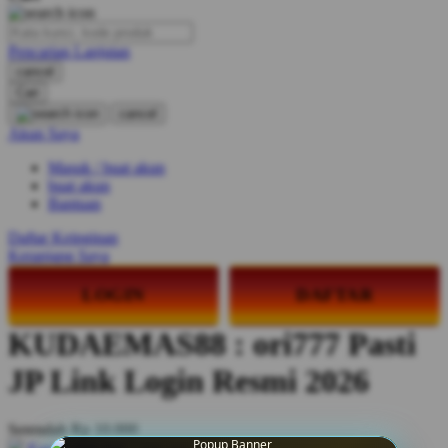
O
Pencarian Lanjutan
Oh Ma Grain
cancel
Okiedog
Cari
cancel
P
Akun Saya
Masuk / buat akun
Peachy
buat akun
Phil & Ted's
Bantuan
Philips Avent
Daftar Keinginan
Keranjang Saya
Pigeon
LOGIN
DAFTAR
Playgro
KUDAEMAS88 : ori777 Pasti
Poled Global
JP Link Login Resmi 2026
Ponycycle
Puma
Serendah
Rp 10.000
Pureats