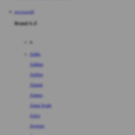
dewicasino88
Brand A-Z
A
Addo
Adidas
Airfree
Alamii
Amara
Aqua Scale
Asics
Aveeno