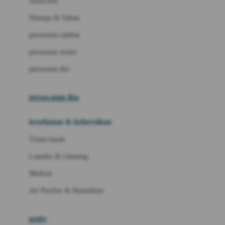
Sunscreen
London Taxi
Shampo & Sabun
Love To Dream
perawatan rambut
perawatan mulut
M
perawatan diri
Magformers
Mama's Choice
perawatan ibu
Mamas&Papas
kesehatan & kebersihan
Mamaway
Tissue basah
Maxi Cosi
Laundry & Cleaning
Megabloks
Medical
Micro
Air Purifier & Humidifier
MiDeer
Mimi & Lula
potty