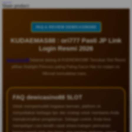
Share product:
FAQ & REVIEW DEWICASINO88
KUDAEMAS88 : ori777 Pasti JP Link
Login Resmi 2026
dewicasino88
Selamat datang di KUDAEMAS88! Temukan Slot Resmi
pilihan Starlight Princess paling Paling Gacor Hari Ini malam ini.
Nikmati kemudahan trans...
FAQ dewicasino88 SLOT
Untuk mempermudah kegiatan bermain, platform ini
menyediakan berbagai tips dan strategi untuk membantu Anda
memaksimalkan pengalaman. Sebagai contoh, Anda bisa
mempelajari cara beralih cepat antara kategori permainan