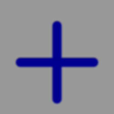
X
Xootz
Y
Yamatoya
Z
Zaxy
Zoggs
0-9
4Moms
59S