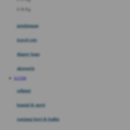
Felt So Sweet
0-36 Kg
Fisher Price
Flipper
gendongan
Friends Of Sally
travel cots
G
diaper bags
Gb
Geko
aksesoris
Graco
SLOT88
Gund
selimut
H
bantal & sprei
Habbie
Haenim
ranjang bayi & balita
Happy Horse