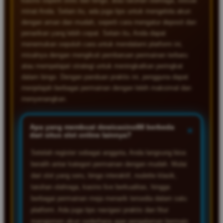
kasino seperti slots dan bingo, atau taruhan olahraga, sesuai
minat Anda. Selain itu, ada juga tips untuk mengelola akun
dengan aman dan mudah, seperti cara mengatur deposit dan
penarikan yang lebih cepat. Selain itu, Anda dapat
menemukan sepuluh cara untuk mendalami platform ini,
misalnya dengan mengikuti pembaruan permainan terbaru
atau mempelajari strategi untuk meningkatkan peringkat
dalam bingo. Dengan panduan praktis ini, pengguna dapat
menjelajah berbagai permainan dengan lebih maksimal dan
menyenangkan.
Apa yang membuat dewicasino88 berbeda
+
dari situs slot online lainnya?
Setelah register sebagai anggota, Anda langsung bisa
beralih antar kategori permainan dengan mudah. Mulai
dari slot yang seru, bingo interaktif, roulette klasik,
taruhan olahraga, kasino live berkualitas, hingga
berbagai permainan meja menarik tersedia dalam satu
platform. Ada juga tips navigasi praktis dan fitur
manajemen akun sederhana agar pengalaman bermain