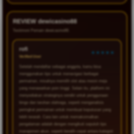
atau melihat promosi terbaru. Platform ini menyediakan
berbagai tips untuk menjelajahi platform. Misalnya,
cepat antara kategori game kasino dan aktivitas terkait
khusus. Selain itu, platform ini juga menyediakan
panduan penggunaan yang aman dan cepat untuk
kamu bisa mencoba strategi baru untuk permainan
olahraga. Anda dapat mengatur akun Anda dengan
pilihan untuk taruhan olahraga, dimana kamu dapat
mengelola akun, beralih antara kategori permainan, dan
bingo atau mempelajari cara menganalisis peringkat
mudah, memeriksa riwayat aktivitas, dan
mengikuti pertandingan favoritmu dan berpartisipasi
REVIEW dewicasino88
melakukan deposit maupun penarikan. Pengguna juga
dalam taruhan olahraga untuk mengambil keputusan
mengoptimalkan pengalaman bermain Anda secara
secara virtual. Untuk pengalaman yang lebih optimal,
bisa mendapatkan bantuan dukungan jika diperlukan.
Testimoni Pemain dewicasino88.
yang lebih tepat. Platform ini juga menyediakan
online. Platform ini juga memberikan informasi terbaru
terdapat tips dan strategi yang bisa kamu gunakan,
informasi tentang cara mengelola poin dan
tentang petunjuk menggunakan fitur-fitur platform dan
seperti mempelajari cara terbaik untuk mengelola
memanfaatkan promosi yang tersedia. Selain itu, kamu
update permainan yang terbaru. Dengan mempelajari
akunmu, mulai dari daftar (register) sebagai anggota
dina
bisa mendapatkan tips untuk navigasi cepat antar
tips dan strategi yang tersedia, Anda dapat
hingga memantau poin atau saldo. Pengguna juga
kategori permainan, seperti dari casino ke olahraga atau
Verified User
memaksimalkan pengalaman bermain dan menjelajahi
dapat dengan mudah beralih antara kategori permainan
sebaliknya. Bagi yang baru bergabung, ada panduan
berbagai macam game yang ditawarkan dengan cara
hanya dalam beberapa klik. Jadi, kamu dapat
mengenai cara daftar dan melakukan deposit serta
yang lebih mudah dan menyenangkan.
menikmati platform ini secara efektif dengan mengikuti
withdrawal dengan aman dan efisien. Dengan
alur penggunaan serta tips yang diberikan, untuk
mempelajari cara-cara ini, kamu akan lebih mudah
pengalaman bermain online yang menyenangkan dan
menikmati beragam game online seperti slot, table
optimal.
games, dan sports betting dengan menciptakan
pengalaman yang menyenangkan dan bermanfaat.