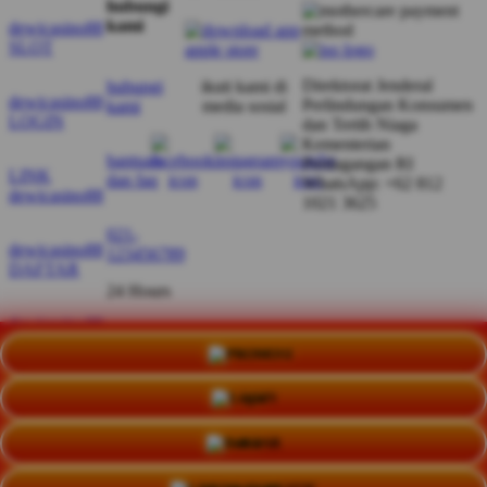
Perlindungan Konsumen
kami
media sosial
LOGIN
dan Tertib Niaga
Kementerian
bantuan
Perdagangan RI
LINK
dan faq
WhatsApp: +62 812
dewicasino88
1021 3625
021-
dewicasino88
123456789
DAFTAR
24 Hours
dewicasino88
LINK
DAFTAR
dewicasino88
PROMO
dewicasino88
TOGEL
LOGIN
SITUS
DAFTAR
dewicasino88