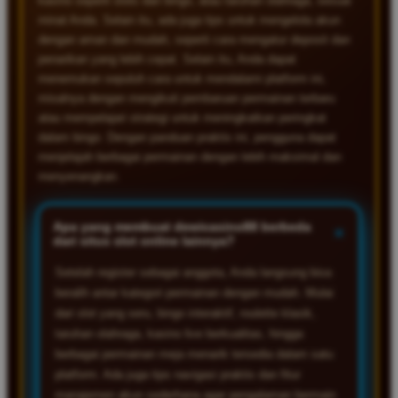
kasino seperti slots dan bingo, atau taruhan olahraga, sesuai
minat Anda. Selain itu, ada juga tips untuk mengelola akun
dengan aman dan mudah, seperti cara mengatur deposit dan
penarikan yang lebih cepat. Selain itu, Anda dapat
menemukan sepuluh cara untuk mendalami platform ini,
misalnya dengan mengikuti pembaruan permainan terbaru
atau mempelajari strategi untuk meningkatkan peringkat
dalam bingo. Dengan panduan praktis ini, pengguna dapat
menjelajah berbagai permainan dengan lebih maksimal dan
menyenangkan.
Apa yang membuat dewicasino88 berbeda
+
dari situs slot online lainnya?
Setelah register sebagai anggota, Anda langsung bisa
beralih antar kategori permainan dengan mudah. Mulai
dari slot yang seru, bingo interaktif, roulette klasik,
taruhan olahraga, kasino live berkualitas, hingga
berbagai permainan meja menarik tersedia dalam satu
platform. Ada juga tips navigasi praktis dan fitur
manajemen akun sederhana agar pengalaman bermain