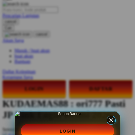
O
Pencarian Lanjutan
Oh Ma Grain
cancel
Okiedog
Cari
cancel
P
Akun Saya
Masuk / buat akun
Peachy
buat akun
Phil & Ted's
Bantuan
Philips Avent
Daftar Keinginan
Keranjang Saya
Pigeon
LOGIN
DAFTAR
Playgro
KUDAEMAS88 : ori777 Pasti
Poled Global
JP Link Login Resmi 2026
Ponycycle
Puma
Serendah
Rp 10.000
LOGIN
Pureats