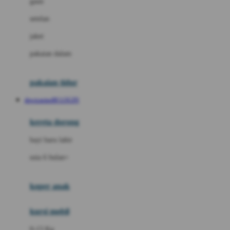
gaun
Dae Organics
setelan
Docare
jaket
Doona
pakaian dalam
Down To Earth
Drew
pakaian tidur
Dr. Brown's
dewicasino88 LOGIN
E
kereta dorong
ELC
bayi baru lahir
Ergobaby
usia 6 bulan+
Expert Care
koper anak
Ezyroller
kursi mobil
F
0-13 Kg