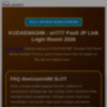
Share product:
FAQ & REVIEW DEWICASINO88
KUDAEMAS88 : ori777 Pasti JP Link
Login Resmi 2026
dewicasino88
Selamat datang di KUDAEMAS88! Temukan Slot Resmi
pilihan Starlight Princess paling Paling Gacor Hari Ini malam ini.
Nikmati kemudahan trans...
FAQ dewicasino88 SLOT
Untuk mempermudah kegiatan bermain, platform ini
menyediakan berbagai tips dan strategi untuk membantu Anda
memaksimalkan pengalaman. Sebagai contoh, Anda bisa
mempelajari cara beralih cepat antara kategori permainan