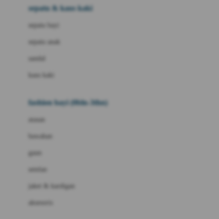
Beauty Barn
sepatu & kaus kaki
Bio Oil
sepatu bayi
Biolane
sepatu anak
Bite Fighters
sandal
Bizzi Growin
kaus kaki
Blackmores
fashion bayi (0bln-3thn)
Blooming Marvellous
atasan
Bonnels
bawahan
Bravado
gaun
Bruder
setelan
Brush Baby
jaket & kardigan
Buds Organics
aksesoris
Bugaboo