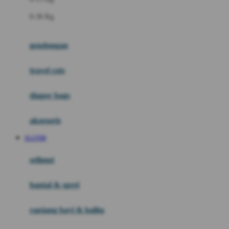
Felt So Sweet
0-36 Kg
Fisher Price
Flipper
gendongan
Friends Of Sally
travel cots
G
diaper bags
Gb
Geko
aksesoris
Graco
SLOT88
Gund
selimut
H
bantal & sprei
Habbie
Haenim
ranjang bayi & balita
Happy Horse