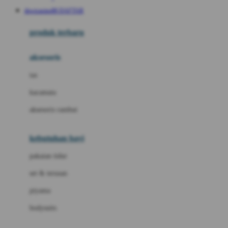
Awan
dewicasino88 DAFTAR
Azetabio
produk terbaru
B
aksesoris
Baabaasheepz
tas
Babiators
kacamata
Baby Dove
aksesoris rambut
Baby Jogger
Baby Rovega
kebutuhan bayi
Babybee
pakaian tidur
Banana Boat
set & terusan
Banz
piyama
Barbie
bodysuits
Beaba