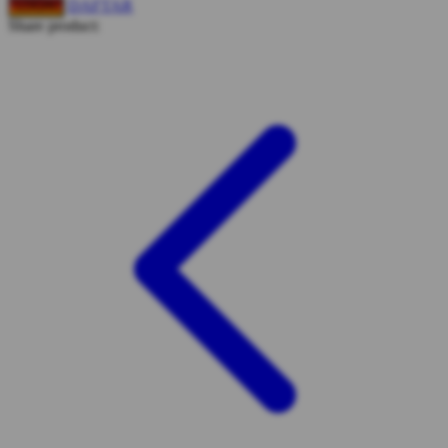
DAFTAR
LOGIN
Squishmallows
Share product:
Starbooks
Stick-O
Stokke
Sudocrem
Sumimo
Sunnylife
Sun-Staches
Swimava
T
Tommee Tippee
Trunki
Tutti Bambini