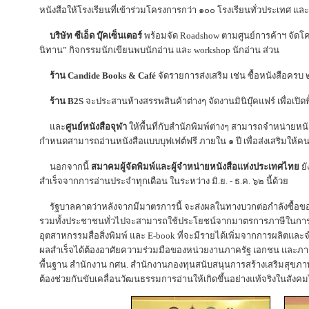
หนังสือให้โรงเรียนที่เข้าร่วมโครงการกว่า ๑๐๐ โรงเรียนทั่วประเทศ และ
บริษัท ซีเอ็ด บุ๊คเซ็นเตอร์
พร้อมจัด Roadshow ตามศูนย์การค้าฯ จัดโคร
นิทาน” กิจกรรมนักเขียนพบนักอ่าน และ workshop นักอ่าน ส่วน
ร้าน Candide Books & Café
จัดรายการส่งเสริม เช่น ซื้อหนังสือครบ
ร้าน B2S
จะประสานห้างสรรพสินค้าต่างๆ จัดงานมินิบุ๊คแฟร์ เพื่อเปิด
และ
ศูนย์หนังสือจุฬา
ให้พื้นที่กับสำนักพิมพ์ต่างๆ สามารถจำหน่ายหน
กำหนดสามารถอ่านหนังสือแบบบุฟเฟต์ฟรี ภายใน ๑ ปี เพื่อส่งเสริมให้คนอ
นอกจากนี้
สมาคมผู้จัดพิมพ์และผู้จำหน่ายหนังสือแห่งประเทศไทย
ยั
สําเร็จจากการอ่านประจำทุกเดือน ในระหว่าง มิ.ย. - ธ.ค. ๖๒ นี้ด้วย
รัฐบาลคาดว่าหลังจากมีมาตรการนี้ จะส่งผลในทางบวกต่อกำลังซื้อของป
รวมทั้งประชาชนทั่วไปจะสามารถใช้ประโยชน์จากมาตรการภาษีในการเ
อุตสาหกรรมสื่อสิ่งพิมพ์ และ E-book ที่จะมีรายได้เพิ่มจากการผลิตและจำ
ผลสำเร็จได้ต้องอาศัยความร่วมมือของหน่วยงานภาครัฐ เอกชน และภ
พื้นฐาน สำนักงาน กศน. สำนักงานกองทุนสนับสนุนการสร้างเสริมสุขภาพ สำ
ต้องช่วยกันขับเคลื่อนวัฒนธรรมการอ่านให้เกิดขึ้นอย่างแท้จริงในสังค