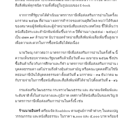
สื่อสิ่งพิมพ์ทุกชนิด รวมทั้งที่อยู่ในรูปแบบของ E-book
จากการที่รัฐบาลได้ดำเนินมาตรการภาษีเพื่อส่งเสริมการอ่านในครั้งแ
มกราคม ๒๕๖๒ ที่ผ่านมา ผลการสำรวจของสวนดุสิตโพล พบว่าได้รับผลตอ
ของสมาคมผู้จัดพิมพ์และผู้จำหน่ายหนังสือแห่งประเทศไทย ชี้ให้เห็นว่
หนังสืออิสระและสำนักพิมพ์เพิ่มขึ้นจาก ๓ ปีที่ผ่านมา (๒๕๕๘ – ๒๕๖๐
เป็น ๘๗๓.๑๙ ล้านบาท นับว่ายอดจำหน่ายสื่อสิ่งพิมพ์เฉลี่ยเพิ่มขึ้น
เพื่อความสะดวกในการซื้อหนังสือได้ต่อเนื่อง
นายวิษณุ กล่าวต่อว่า มาตรการภาษีเพื่อส่งเสริมการอ่านในครั้งที่ ๒ 
ความเห็นชอบจากคณะรัฐมนตรีแล้วเมื่อวันที่ ๓๐ เมษายน ๒๕๖๒ ซึ่งประก
ซื้อสินค้าเกี่ยวกับการศึกษาและกีฬา มาตรการภาษีเพื่อส่งเสริมการอ่าน เป็
บุคคลธรรมดา แต่ไม่รวมถึงห้างหุ้นส่วนสามัญ หรือคณะบุคคลที่ไม่ใช่นิ
หย่อนภาษีเงินได้บุคคลธรรมดา ตั้งแต่วันที่ ๑ มกราคม – ๓๑ ธันวาคม 
กับรายจ่ายในการซื้อหนังสือและสื่อสิ่งพิมพ์ที่ได้จ่ายไปตั้งแต่วันที่
กรมส่งเสริมวัฒนธรรม กระทรวงวัฒนธรรม และ สมาคมจัดพิมพ์และผู
ระดับชาติ ทั้งในส่วนกลางและภูมิภาค เทศกาลให้หนังสือเป็นของขวัญ Boo
มาตรการภาษีเพื่อส่งเสริมการอ่านในครั้งนี้ เช่น
ร้านนายอินทร์
เตรียมจัด Roadshow ตามศูนย์การค้าต่างๆ ในเคมเปญมาต
วรรณกรรม และหนังสือธรรมะ ในราคา ๒,๐๐๐ และ ๕,๐๐๐ บาท พร้อมจัด