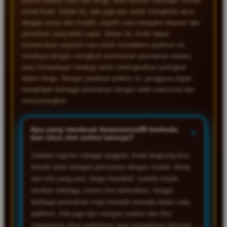
kasino seperti slots dan bingo, atau taruhan olahraga, sesuai
minat Anda. Selain itu, ada juga tips untuk mengelola akun
dengan aman dan mudah, seperti cara mengatur deposit dan
penarikan yang lebih cepat. Selain itu, Anda dapat
menemukan sepuluh cara untuk mendalami platform ini,
misalnya dengan mengikuti pembaruan permainan terbaru
atau mempelajari strategi untuk meningkatkan peringkat
dalam bingo. Dengan panduan praktis ini, pengguna dapat
menjelajah berbagai permainan dengan lebih maksimal dan
menyenangkan.
Apa yang membuat dewicasino88 berbeda
+
dari situs slot online lainnya?
Setelah register sebagai anggota, Anda langsung bisa
beralih antar kategori permainan dengan mudah. Mulai
dari slot yang seru, bingo interaktif, roulette klasik,
taruhan olahraga, kasino live berkualitas, hingga
berbagai permainan meja menarik tersedia dalam satu
platform. Ada juga tips navigasi praktis dan fitur
manajemen akun sederhana agar pengalaman bermain