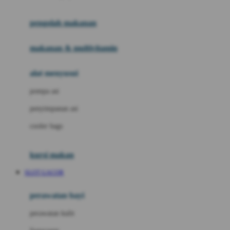
Joie
pengolah makanan
Joolz
Jujube
makanan & multivitamin
K
alat menyusui
Kiddycuts
pompa asi
Kumon
penyimpanan asi
L
cooler bags
Leapfrog
kursi makan
Leclerc
SLOT GACOR
Lee Vierra
Lillebaby
perawatan bayi
Little Bird Told Me
perawatan kulit
Little Miss Janis