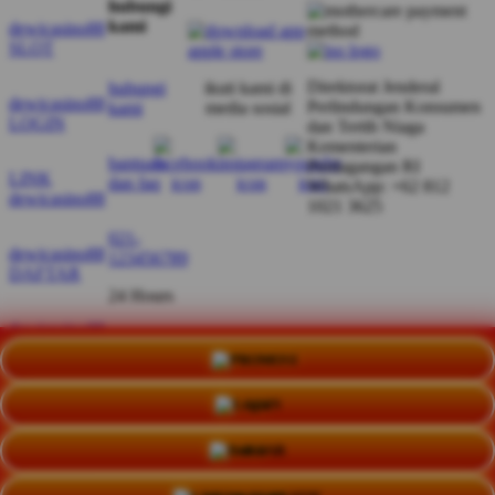
Perlindungan Konsumen
kami
media sosial
LOGIN
dan Tertib Niaga
Kementerian
bantuan
Perdagangan RI
LINK
dan faq
WhatsApp: +62 812
dewicasino88
1021 3625
021-
dewicasino88
123456789
DAFTAR
24 Hours
dewicasino88
LINK
DAFTAR
dewicasino88
PROMO
dewicasino88
TOGEL
LOGIN
SITUS
DAFTAR
dewicasino88