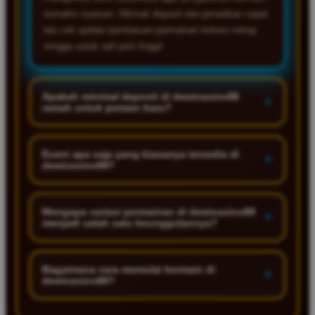
semakin nyaman. Nikmati deposit dan penarikan cepat,
lalu cek update pembaruan permainan terbaru setiap
minggu untuk raih poin tinggi!
Apakah minimal deposit di dewicasino88
+
ramah untuk pemain baru?
Platform ini menyediakan beragam pilihan permainan
online untuk Anda nikmati, mulai dari digital slots dan
Event apa saja yang biasanya tersedia di
+
dewicasino88?
bingo hingga table games dan sports-related gaming.
Sebagai contoh, selain mengakses beragam pilihan
Setelah mendaftar, anggota dapat menggunakan tips
game yang tersedia, Anda juga dapat mempelajari
untuk menavigasi berbagai permainan kasino, slot,
Mengapa variasi permainan di dewicasino88
strategize untuk meningkatkan peluang bermain seperti
+
menjadi salah satu keunggulannya?
bingo, dan taruhan olahraga di platform ini. Misalnya,
menganalisis peringkat permainan untuk membuat
para pemain bisa memilih permainan yang memiliki poin
keputusan lebih hati-hati dalam taruhan olahraga. Cara
Platform ini memungkinkan kamu untuk menjelajahi
tinggi atau strategi seperti menganalisis peringkat
ini dapat membantu Anda lebih menikmati pengalaman
berbagai macam permainan online, seperti slot, bingo,
Bagaimana cara memulai bermain di
permainan dalam kategori olahraga untuk membuat
+
berpartisipasi dalam berbagai macam event olahraga.
dewicasino88?
dan berbagai jenis permainan meja. Misalnya, kamu
keputusan yang lebih hati-hati. Selain itu, pengguna
Selain itu, platform ini menawarkan tips untuk
bisa mencoba slot dengan hadiah-hadiah menarik atau
dapat mengakses tips tentang cara mendaftar gratis
Setelah daftar akun selesai, kamu bisa menggunakan
manajemen akun yang efektif, seperti beralih dengan
menantang dirimu dalam game bingo dengan strategi