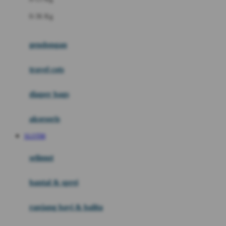
Felt So Sweet
0-36 Kg
Fisher Price
Flipper
gendongan
Friends Of Sally
travel cots
G
diaper bags
Gb
Geko
aksesoris
Graco
SLOT88
Gund
selimut
H
bantal & sprei
Habbie
Haenim
ranjang bayi & balita
Happy Horse