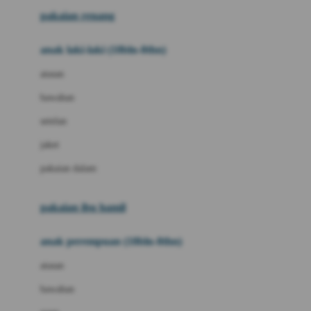
Buggygear
pakaian renang
Bumkins
anak laki-laki (18bln-8thn)
C
atasan
Cetaphil
bawahan
Chicco
setelan
Childlife
jaket
Clevamama
pakaian dalam
Cocolatte
Cottonseeds
pakaian ibu hamil
Cozy N Safe
anak perempuan (18bln-8thn)
Crane
atasan
Cybex
bawahan
D