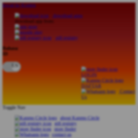
lewati ke Konten
download apps
download app from:
gift registry
Bahasa
ID
LOGIN
DAFTAR
Contact
Us
Toggle Nav
about Kanmo Circle
gift registry
store finder
contact us