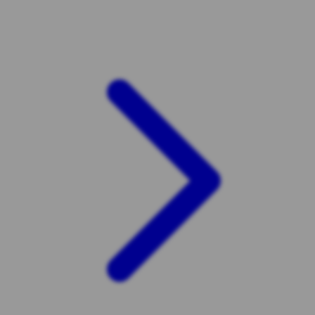
Twistshake
TY Toys
U
V
Veja
Vitaflow
Vtech
W
Waterland
Wellness