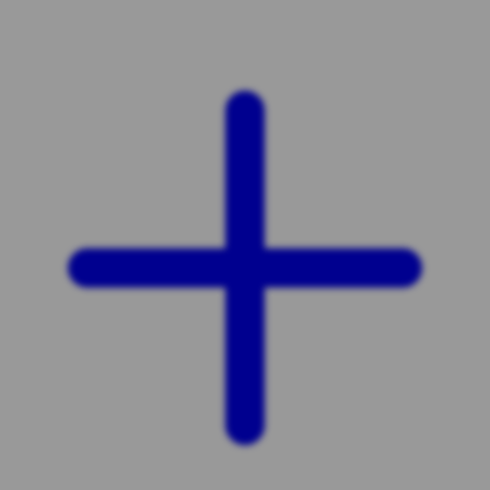
X
Xootz
Y
Yamatoya
Z
Zaxy
Zoggs
0-9
4Moms
59S