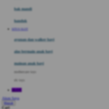
Mini Monkey
Moby
bak mandi
Momami
handuk
Mothercare
SITUS SLOT
Mustela
ayunan dan walker bayi
My Buddy Tag
My K
alas bermain anak bayi
N
mainan anak bayi
Naif
mothercare toys
Nike
elc toys
Nordic Natural
SLOT
Nuby
Akun Saya
Nuna
Masuk
Cari