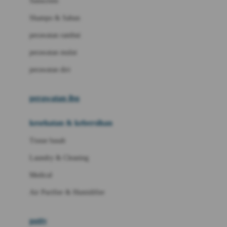
Sunscreen
London Taxi
Shampo & Sabun
Love To Dream
perawatan rambut
perawatan mulut
M
perawatan diri
Magformers
Mama's Choice
perawatan ibu
Mamas&Papas
kesehatan & kebersihan
Mamaway
Tissue basah
Maxi Cosi
Laundry & Cleaning
Megabloks
Medical
Micro
Air Purifier & Humidifier
MiDeer
Mimi & Lula
potty