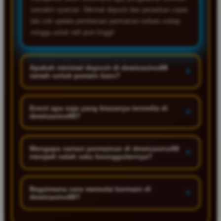
semakin nyaman. Nikmati deposit dan penarikan cepat,
lalu cek update pembaruan permainan terbaru setiap
minggu untuk raih poin tinggi!
Apakah minimal deposit di dewicasino88
+
ramah untuk pemain baru?
Platform ini menyediakan beragam pilihan permainan
online untuk Anda nikmati, mulai dari digital slots dan
Event apa saja yang biasanya tersedia di
+
dewicasino88?
bingo hingga table games dan sports-related gaming.
Sebagai contoh, selain mengakses beragam pilihan
Setelah mendaftar, anggota dapat menggunakan tips
game yang tersedia, Anda juga dapat mempelajari
untuk menavigasi berbagai permainan kasino, slot,
Mengapa variasi permainan di dewicasino88
strategize untuk meningkatkan peluang bermain seperti
+
menjadi salah satu keunggulannya?
bingo, dan taruhan olahraga di platform ini. Misalnya,
menganalisis peringkat permainan untuk membuat
para pemain bisa memilih permainan yang memiliki poin
keputusan lebih hati-hati dalam taruhan olahraga. Cara
Platform ini memungkinkan kamu untuk menjelajahi
tinggi atau strategi seperti menganalisis peringkat
ini dapat membantu Anda lebih menikmati pengalaman
berbagai macam permainan online, seperti slot, bingo,
Bagaimana cara memulai bermain di
permainan dalam kategori olahraga untuk membuat
+
berpartisipasi dalam berbagai macam event olahraga.
dewicasino88?
dan berbagai jenis permainan meja. Misalnya, kamu
keputusan yang lebih hati-hati. Selain itu, pengguna
Selain itu, platform ini menawarkan tips untuk
bisa mencoba slot dengan hadiah-hadiah menarik atau
dapat mengakses tips tentang cara mendaftar gratis
Setelah daftar akun selesai, kamu bisa menggunakan
manajemen akun yang efektif, seperti beralih dengan
menantang dirimu dalam game bingo dengan strategi