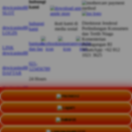
Perlindungan Konsumen
kami
media sosial
LOGIN
dan Tertib Niaga
Kementerian
bantuan
Perdagangan RI
LINK
dan faq
WhatsApp: +62 812
dewicasino88
1021 3625
021-
dewicasino88
123456789
DAFTAR
24 Hours
dewicasino88
LINK
DAFTAR
dewicasino88
PROMO
dewicasino88
TOGEL
LOGIN
SITUS
DAFTAR
dewicasino88