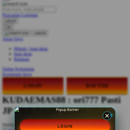
O
Pencarian Lanjutan
Oh Ma Grain
cancel
Okiedog
Cari
cancel
P
Akun Saya
Masuk / buat akun
Peachy
buat akun
Phil & Ted's
Bantuan
Philips Avent
Daftar Keinginan
Keranjang Saya
Pigeon
LOGIN
DAFTAR
Playgro
KUDAEMAS88 : ori777 Pasti
Poled Global
JP Link Login Resmi 2026
Ponycycle
Puma
Serendah
Rp 10.000
LOGIN
Pureats