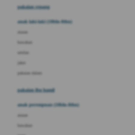
Buggygear
pakaian renang
Bumkins
anak laki-laki (18bln-8thn)
C
atasan
Cetaphil
bawahan
Chicco
setelan
Childlife
jaket
Clevamama
pakaian dalam
Cocolatte
Cottonseeds
pakaian ibu hamil
Cozy N Safe
anak perempuan (18bln-8thn)
Crane
atasan
Cybex
bawahan
D