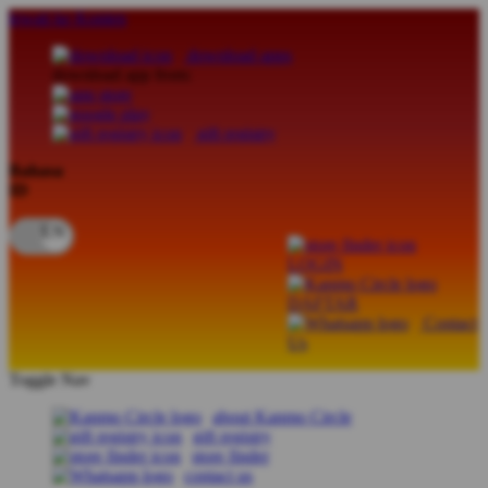
lewati ke Konten
download apps
download app from:
gift registry
Bahasa
ID
LOGIN
DAFTAR
Contact
Us
Toggle Nav
about Kanmo Circle
gift registry
store finder
contact us