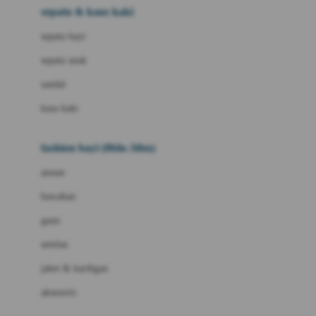
Beauty Barn
sepatu & kaus kaki
Bio Oil
sepatu bayi
Biolane
sepatu anak
Bite Fighters
sandal
Bizzi Growin
kaus kaki
Blackmores
fashion bayi (0bln-3thn)
Blooming Marvellous
atasan
Bonnels
bawahan
Bravado
gaun
Bruder
setelan
Brush Baby
jaket & kardigan
Buds Organics
aksesoris
Bugaboo