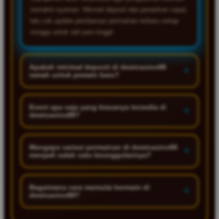
semakin nyaman. Nikmati deposit dan penarikan cepat,
lalu cek update pembaruan permainan terbaru setiap
minggu untuk raih poin tinggi!
Apakah minimal deposit di dewicasino88
+
ramah untuk pemain baru?
Platform ini menyediakan beragam pilihan permainan
online untuk Anda nikmati, mulai dari digital slots dan
Event apa saja yang biasanya tersedia di
+
dewicasino88?
bingo hingga table games dan sports-related gaming.
Sebagai contoh, selain mengakses beragam pilihan
Setelah mendaftar, anggota dapat menggunakan tips
game yang tersedia, Anda juga dapat mempelajari
untuk menavigasi berbagai permainan kasino, slot,
Mengapa variasi permainan di dewicasino88
strategize untuk meningkatkan peluang bermain seperti
+
menjadi salah satu keunggulannya?
bingo, dan taruhan olahraga di platform ini. Misalnya,
menganalisis peringkat permainan untuk membuat
para pemain bisa memilih permainan yang memiliki poin
keputusan lebih hati-hati dalam taruhan olahraga. Cara
Platform ini memungkinkan kamu untuk menjelajahi
tinggi atau strategi seperti menganalisis peringkat
ini dapat membantu Anda lebih menikmati pengalaman
berbagai macam permainan online, seperti slot, bingo,
Bagaimana cara memulai bermain di
permainan dalam kategori olahraga untuk membuat
+
berpartisipasi dalam berbagai macam event olahraga.
dewicasino88?
dan berbagai jenis permainan meja. Misalnya, kamu
keputusan yang lebih hati-hati. Selain itu, pengguna
Selain itu, platform ini menawarkan tips untuk
bisa mencoba slot dengan hadiah-hadiah menarik atau
dapat mengakses tips tentang cara mendaftar gratis
Setelah daftar akun selesai, kamu bisa menggunakan
manajemen akun yang efektif, seperti beralih dengan
menantang dirimu dalam game bingo dengan strategi