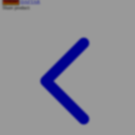
DAFTAR
LOGIN
Squishmallows
Share product:
Starbooks
Stick-O
Stokke
Sudocrem
Sumimo
Sunnylife
Sun-Staches
Swimava
T
Tommee Tippee
Trunki
Tutti Bambini