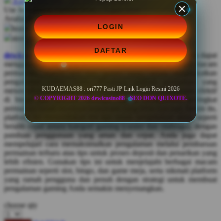
Earn
1.000.000
-
100.000.000
Bonus
Use Installment Options from
.
Laarn more
Q
Available for :
LOGIN
home delivery
QV Baby
store pickup
DAFTAR
dewicasino88
Setelah Anda mendaftar sebagai anggota, Anda dapat
R
menggunakan tips yang tersedia untuk menavigasi berbagai macam
permainan, seperti slot dan games meja, untuk meningkatkan
Real Shades
pengalaman online Anda. Misalnya, pilihlah permainan yang
KUDAEMAS88 : ori777 Pasti JP Link Login Resmi 2026
menawarkan poin tinggi atau coba strategi untuk penggunaan efektif
Red Castle
© COPYRIGHT 2026 dewicasino88 - SEO DON QUIXOTE.
di bingo dan taruhan olahraga, seperti menganalisis peringkat
permainan untuk membuat keputusan yang lebih hati-hati. Selain itu,
Ribbon Madness
platform ini menyediakan ten tips untuk pengelolaan akun, seperti
beralih cepat antara kategori gaming (casino dan olahraga), dengan
S
panduan penggunaan yang aman dan cepat. Anda juga dapat
mempelajari cara memaksimalkan pengalaman melalui pembaruan
Sebamed
permainan terbaru atau tips untuk proses deposit dan penarikan yang
lebih efisien. Gunakan tips ini untuk menjelajahi berbagai macam
Silver Cross
permainan seperti slot, bingo, dan game meja, serta nikmati platform
yang ramah pengguna dan penuh dengan strategi untuk membuat
Simply Idea
pengalaman gaming Anda semakin menyenangkan.
Skip Hop
choose qty
Spectra