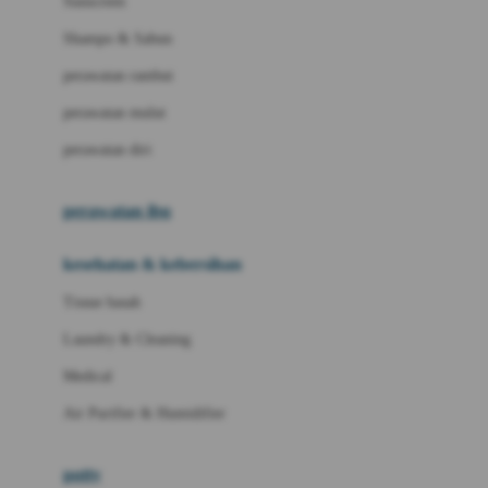
Sunscreen
London Taxi
Shampo & Sabun
Love To Dream
perawatan rambut
perawatan mulut
M
perawatan diri
Magformers
Mama's Choice
perawatan ibu
Mamas&Papas
kesehatan & kebersihan
Mamaway
Tissue basah
Maxi Cosi
Laundry & Cleaning
Megabloks
Medical
Micro
Air Purifier & Humidifier
MiDeer
Mimi & Lula
potty