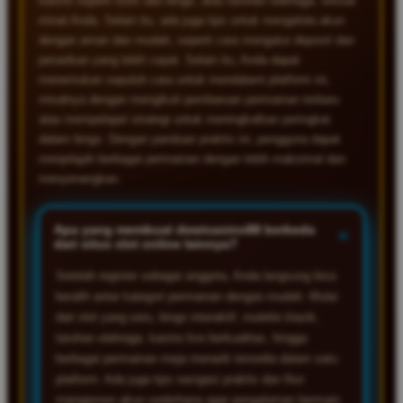
kasino seperti slots dan bingo, atau taruhan olahraga, sesuai
minat Anda. Selain itu, ada juga tips untuk mengelola akun
dengan aman dan mudah, seperti cara mengatur deposit dan
penarikan yang lebih cepat. Selain itu, Anda dapat
menemukan sepuluh cara untuk mendalami platform ini,
misalnya dengan mengikuti pembaruan permainan terbaru
atau mempelajari strategi untuk meningkatkan peringkat
dalam bingo. Dengan panduan praktis ini, pengguna dapat
menjelajah berbagai permainan dengan lebih maksimal dan
menyenangkan.
Apa yang membuat dewicasino88 berbeda
+
dari situs slot online lainnya?
Setelah register sebagai anggota, Anda langsung bisa
beralih antar kategori permainan dengan mudah. Mulai
dari slot yang seru, bingo interaktif, roulette klasik,
taruhan olahraga, kasino live berkualitas, hingga
berbagai permainan meja menarik tersedia dalam satu
platform. Ada juga tips navigasi praktis dan fitur
manajemen akun sederhana agar pengalaman bermain