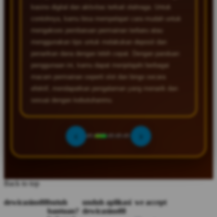
‹
›
Back to top
dewicasino88
butuh
unduh aplikasi
we accept
bantuan?
dewicasino88
hubungi
kami
dewicasino88
SLOT
Direktorat Jenderal
hubungi
ikuti kami di
dewicasino88