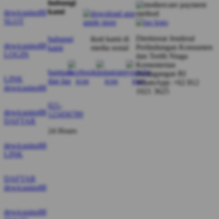
Perlindungan Konsumen
kami
media sosial
LOGIN
dan Tertib Niaga
Kementerian
bantuan
Perdagangan RI
LINK
dan faq
WhatsApp: +62 812
dewicasino88
1021 3625
021-
dewicasino88
123456789
DAFTAR
24 Hours
dewicasino88
LINK
DAFTAR
dewicasino88
dewicasino88
TOGEL
SITUS
dewicasino88