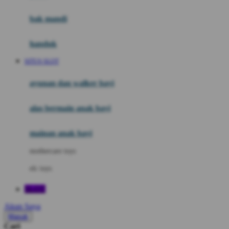
Mini Monkey
Moby
bak mandi
Momami
handuk
Mothercare
SITUS SLOT
Mustela
ayunan dan walker bayi
My Buddy Tag
My K
alas bermain anak bayi
N
mainan anak bayi
Naif
mothercare toys
Nike
elc toys
Nordic Natural
SLOT
Nuby
Akun Saya
Nuna
Masuk
Cari