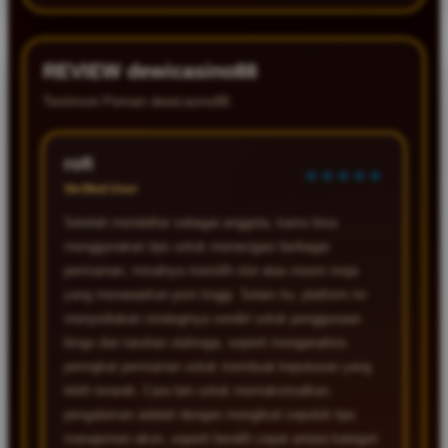
atau melihat promosi terbaru. Platform ini menyediakan
berbagai tips untuk menjelajahi platform. Misalnya,
cepat antara kategori game kasino dan aktivitas terkait
khusus. Selain itu, platform ini juga menyediakan
panduan penggunaan yang aman dan cepat untuk
kamu bisa mencoba strategi baru untuk permainan
olahraga. Anda dapat mengatur akun Anda dengan
pilihan untuk taruhan olahraga, dimana kamu dapat
mengelola akun, beralih antara kategori permainan, dan
bingo atau mempelajari cara menganalisis peringkat
mudah, memeriksa riwayat aktivitas, dan
mengikuti pertandingan favoritmu dan berpartisipasi
REVIEW dewicasino88
melakukan deposit maupun penarikan. Pengguna juga
dalam taruhan olahraga untuk mengambil keputusan
mengoptimalkan pengalaman bermain Anda secara
secara virtual. Untuk pengalaman yang lebih optimal,
bisa mendapatkan bantuan dukungan jika diperlukan.
Testimoni Pemain dewicasino88.
yang lebih tepat. Platform ini juga menyediakan
online. Platform ini juga memberikan informasi terbaru
terdapat tips dan strategi yang bisa kamu gunakan,
informasi tentang cara mengelola poin dan
tentang petunjuk menggunakan fitur-fitur platform dan
seperti mempelajari cara terbaik untuk mengelola
memanfaatkan promosi yang tersedia. Selain itu, kamu
update permainan yang terbaru. Dengan mempelajari
akunmu, mulai dari daftar (register) sebagai anggota
dina
bisa mendapatkan tips untuk navigasi cepat antar
tips dan strategi yang tersedia, Anda dapat
hingga memantau poin atau saldo. Pengguna juga
kategori permainan, seperti dari casino ke olahraga atau
Verified User
memaksimalkan pengalaman bermain dan menjelajahi
dapat dengan mudah beralih antara kategori permainan
sebaliknya. Bagi yang baru bergabung, ada panduan
berbagai macam game yang ditawarkan dengan cara
hanya dalam beberapa klik. Jadi, kamu dapat
mengenai cara daftar dan melakukan deposit serta
yang lebih mudah dan menyenangkan.
menikmati platform ini secara efektif dengan mengikuti
withdrawal dengan aman dan efisien. Dengan
alur penggunaan serta tips yang diberikan, untuk
mempelajari cara-cara ini, kamu akan lebih mudah
pengalaman bermain online yang menyenangkan dan
menikmati beragam game online seperti slot, table
optimal.
games, dan sports betting dengan menciptakan
pengalaman yang menyenangkan dan bermanfaat.