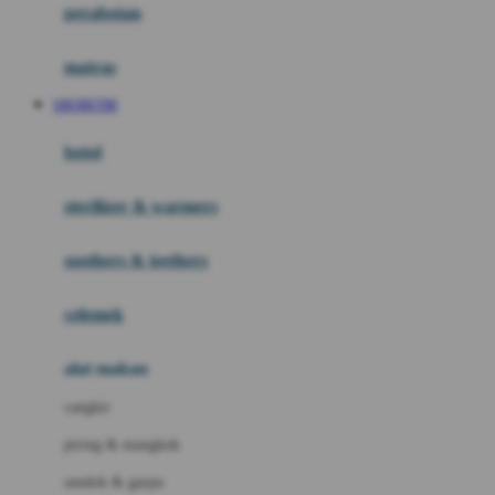
perabotan
Happy Tummy
Hauck
matras
Havaianas
SBOBET88
Hegen
botol
Hot Wheels
sterilizer & warmers
Hybrid
soothers & teethers
I
Inlacta DHA
celemek
Interlac
alat makan
Ivenet
cangkir
J
piring & mangkuk
Jack N Jill
sendok & garpu