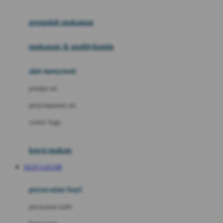
Joie
pengolah makanan
Joolz
Jujube
makanan & multivitamin
K
alat menyusui
Kiddycuts
pompa asi
Kumon
penyimpanan asi
L
cooler bags
Leapfrog
kursi makan
Leclerc
SLOT GACOR
Lee Vierra
Lillebaby
perawatan bayi
Little Bird Told Me
perawatan kulit
Little Miss Janis