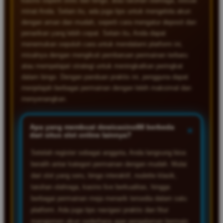
kasino seperti slots dan bingo, atau taruhan olahraga, sesuai
minat Anda. Selain itu, ada juga tips untuk mengelola akun
dengan aman dan mudah, seperti cara mengatur deposit dan
penarikan yang lebih cepat. Selain itu, Anda dapat
menemukan sepuluh cara untuk mendalami platform ini,
misalnya dengan mengikuti pembaruan permainan terbaru
atau mempelajari strategi untuk meningkatkan peringkat
dalam bingo. Dengan panduan praktis ini, pengguna dapat
menjelajah berbagai permainan dengan lebih maksimal dan
menyenangkan.
Apa yang membuat dewicasino88 berbeda
+
dari situs slot online lainnya?
Setelah register sebagai anggota, Anda langsung bisa
beralih antar kategori permainan dengan mudah. Mulai
dari slot yang seru, bingo interaktif, roulette klasik,
taruhan olahraga, kasino live berkualitas, hingga
berbagai permainan meja menarik tersedia dalam satu
platform. Ada juga tips navigasi praktis dan fitur
manajemen akun sederhana agar pengalaman bermain