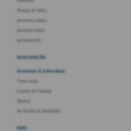
Sunscreen
London Taxi
Shampo & Sabun
Love To Dream
perawatan rambut
perawatan mulut
M
perawatan diri
Magformers
Mama's Choice
perawatan ibu
Mamas&Papas
kesehatan & kebersihan
Mamaway
Tissue basah
Maxi Cosi
Laundry & Cleaning
Megabloks
Medical
Micro
Air Purifier & Humidifier
MiDeer
Mimi & Lula
potty