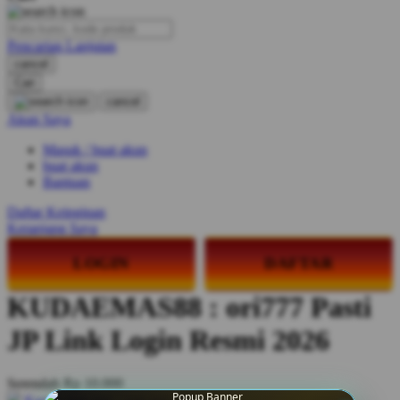
O
Pencarian Lanjutan
Oh Ma Grain
cancel
Okiedog
Cari
cancel
P
Akun Saya
Masuk / buat akun
Peachy
buat akun
Phil & Ted's
Bantuan
Philips Avent
Daftar Keinginan
Keranjang Saya
Pigeon
LOGIN
DAFTAR
Playgro
KUDAEMAS88 : ori777 Pasti
Poled Global
JP Link Login Resmi 2026
Ponycycle
Puma
Serendah
Rp 10.000
Pureats