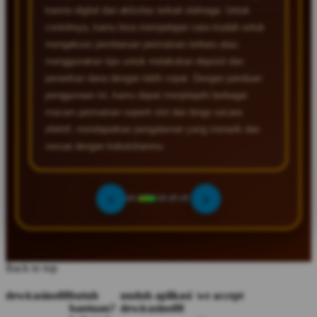
menawarkan panduan tentang cara mudah mengelola
akun, seperti beralih cepat antara kategori permainan
atau memeriksa riwayat aktivitas secara teratur.
Jangan lupa, akses update terbaru untuk menikmati
permainan baru dan fitur-fitur menarik!
‹
›
Back to top
dewicasino88
butuh
unduh aplikasi
we accept
bantuan?
dewicasino88
hubungi
kami
dewicasino88
SLOT
Direktorat Jenderal
hubungi
ikuti kami di
dewicasino88