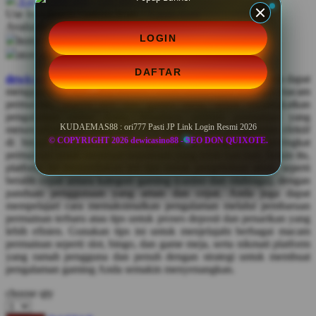
Earn
1.000.000
-
100.000.000
Bonus
Use Installment Options from
.
Laarn more
Q
Available for :
LOGIN
home delivery
QV Baby
store pickup
DAFTAR
dewicasino88
Setelah Anda mendaftar sebagai anggota, Anda dapat
R
menggunakan tips yang tersedia untuk menavigasi berbagai macam
permainan, seperti slot dan games meja, untuk meningkatkan
Real Shades
pengalaman online Anda. Misalnya, pilihlah permainan yang
KUDAEMAS88 : ori777 Pasti JP Link Login Resmi 2026
menawarkan poin tinggi atau coba strategi untuk penggunaan efektif
Red Castle
© COPYRIGHT 2026 dewicasino88 - SEO DON QUIXOTE.
di bingo dan taruhan olahraga, seperti menganalisis peringkat
permainan untuk membuat keputusan yang lebih hati-hati. Selain itu,
Ribbon Madness
platform ini menyediakan ten tips untuk pengelolaan akun, seperti
beralih cepat antara kategori gaming (casino dan olahraga), dengan
S
panduan penggunaan yang aman dan cepat. Anda juga dapat
mempelajari cara memaksimalkan pengalaman melalui pembaruan
Sebamed
permainan terbaru atau tips untuk proses deposit dan penarikan yang
lebih efisien. Gunakan tips ini untuk menjelajahi berbagai macam
Silver Cross
permainan seperti slot, bingo, dan game meja, serta nikmati platform
yang ramah pengguna dan penuh dengan strategi untuk membuat
Simply Idea
pengalaman gaming Anda semakin menyenangkan.
Skip Hop
choose qty
Spectra