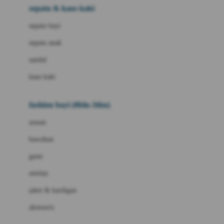
Beauty Barn
sepatu & kaus kaki
Bio Oil
sepatu bayi
Biolane
sepatu anak
Bite Fighters
sandal
Bizzi Growin
kaus kaki
Blackmores
fashion bayi (0bln-3thn)
Blooming Marvellous
atasan
Bonnels
bawahan
Bravado
gaun
Bruder
setelan
Brush Baby
jaket & kardigan
Buds Organics
aksesoris
Bugaboo