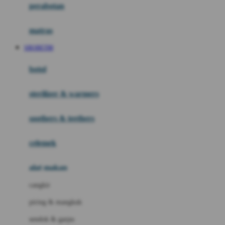
perabotan
Happy Tummy
Hauck
matras
Havaianas
SBOBET88
Hegen
botol
Hot Wheels
sterilizer & warmers
Hybrid
soothers & teethers
I
Inlacta DHA
celemek
Interlac
alat makan
Ivenet
cangkir
J
piring & mangkuk
Jack N Jill
sendok & garpu