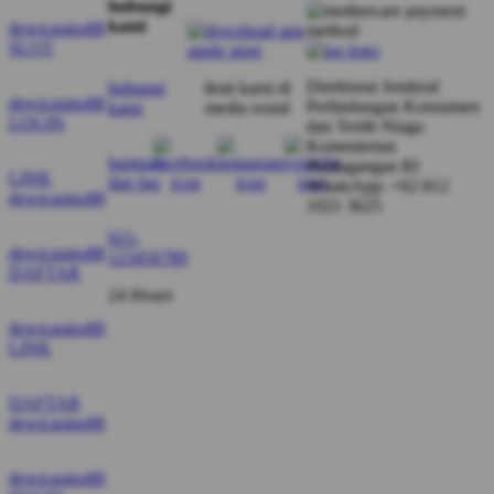
Perlindungan Konsumen
kami
media sosial
LOGIN
dan Tertib Niaga
Kementerian
bantuan
Perdagangan RI
LINK
dan faq
WhatsApp: +62 812
dewicasino88
1021 3625
021-
dewicasino88
123456789
DAFTAR
24 Hours
dewicasino88
LINK
DAFTAR
dewicasino88
dewicasino88
TOGEL
SITUS
dewicasino88