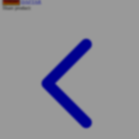
DAFTAR
LOGIN
Squishmallows
Share product:
Starbooks
Stick-O
Stokke
Sudocrem
Sumimo
Sunnylife
Sun-Staches
Swimava
T
Tommee Tippee
Trunki
Tutti Bambini