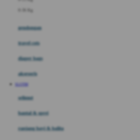
Felt So Sweet
0-36 Kg
Fisher Price
Flipper
gendongan
Friends Of Sally
travel cots
G
diaper bags
Gb
Geko
aksesoris
Graco
SLOT88
Gund
selimut
H
bantal & sprei
Habbie
Haenim
ranjang bayi & balita
Happy Horse