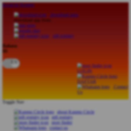
lewati ke Konten
download apps
download app from:
gift registry
Bahasa
ID
LOGIN
DAFTAR
Contact
Us
Toggle Nav
about Kanmo Circle
gift registry
store finder
contact us