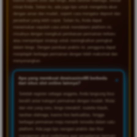
kasino seperti slots dan bingo, atau taruhan olahraga, sesuai
minat Anda. Selain itu, ada juga tips untuk mengelola akun
dengan aman dan mudah, seperti cara mengatur deposit dan
penarikan yang lebih cepat. Selain itu, Anda dapat
menemukan sepuluh cara untuk mendalami platform ini,
misalnya dengan mengikuti pembaruan permainan terbaru
atau mempelajari strategi untuk meningkatkan peringkat
dalam bingo. Dengan panduan praktis ini, pengguna dapat
menjelajah berbagai permainan dengan lebih maksimal dan
menyenangkan.
Apa yang membuat dewicasino88 berbeda
+
dari situs slot online lainnya?
Setelah register sebagai anggota, Anda langsung bisa
beralih antar kategori permainan dengan mudah. Mulai
dari slot yang seru, bingo interaktif, roulette klasik,
taruhan olahraga, kasino live berkualitas, hingga
berbagai permainan meja menarik tersedia dalam satu
platform. Ada juga tips navigasi praktis dan fitur
manajemen akun sederhana agar pengalaman bermain