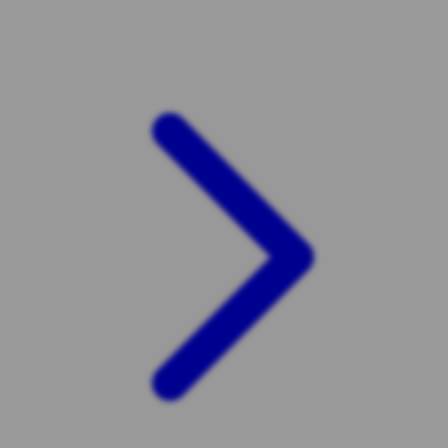
Twistshake
TY Toys
U
V
Veja
Vitaflow
Vtech
W
Waterland
Wellness