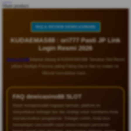
Share product:
FAQ & REVIEW DEWICASINO88
KUDAEMAS88 : ori777 Pasti JP Link
Login Resmi 2026
dewicasino88
Selamat datang di KUDAEMAS88! Temukan Slot Resmi
pilihan Starlight Princess paling Paling Gacor Hari Ini malam ini.
Nikmati kemudahan trans...
FAQ dewicasino88 SLOT
Untuk mempermudah kegiatan bermain, platform ini
menyediakan berbagai tips dan strategi untuk membantu Anda
memaksimalkan pengalaman. Sebagai contoh, Anda bisa
mempelajari cara beralih cepat antara kategori permainan