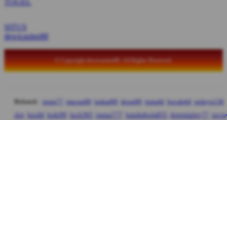
© Copyright dewicasino88. All Rights Reserved.
Related:
intan77
macau88
laskar89
dewa99
tiara4d
bocah4d
sedayu138
slot
bus4d
hoki99
luck365
istana777
bandarbola855
doremiplay77
nova