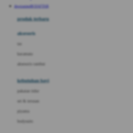
Awan
dewicasino88 DAFTAR
Azetabio
produk terbaru
B
aksesoris
Baabaasheepz
tas
Babiators
kacamata
Baby Dove
aksesoris rambut
Baby Jogger
Baby Rovega
kebutuhan bayi
Babybee
pakaian tidur
Banana Boat
set & terusan
Banz
piyama
Barbie
bodysuits
Beaba