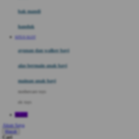
Mini Monkey
Moby
bak mandi
Momami
handuk
Mothercare
SITUS SLOT
Mustela
ayunan dan walker bayi
My Buddy Tag
My K
alas bermain anak bayi
N
mainan anak bayi
Naif
mothercare toys
Nike
elc toys
Nordic Natural
SLOT
Nuby
Akun Saya
Nuna
Masuk
Cari