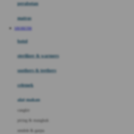
perabotan
Happy Tummy
Hauck
matras
Havaianas
SBOBET88
Hegen
botol
Hot Wheels
sterilizer & warmers
Hybrid
soothers & teethers
I
Inlacta DHA
celemek
Interlac
alat makan
Ivenet
cangkir
J
piring & mangkuk
Jack N Jill
sendok & garpu