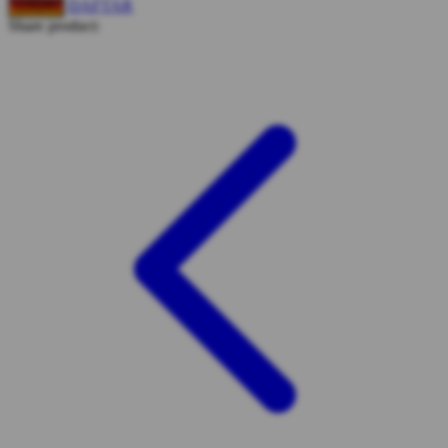
DAFTAR
LOGIN
Squishmallows
Share product:
Starbooks
Stick-O
Stokke
Sudocrem
Sumimo
Sunnylife
Sun-Staches
Swimava
T
Tommee Tippee
Trunki
Tutti Bambini