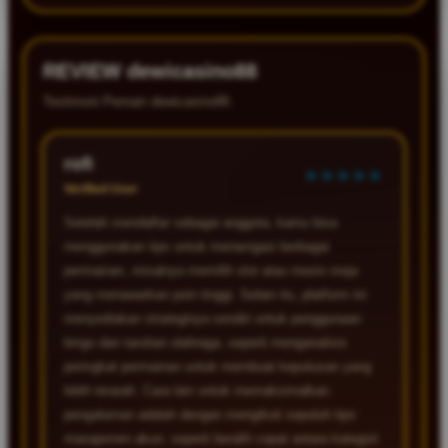
atau melihat promosi terbaru. Platform ini menyediakan
berbagai tips untuk menjelajahi platform. Misalnya,
cepat antara kategori game kasino dan aktivitas terkait
khusus. Selain itu, platform ini juga menyediakan
panduan penggunaan yang aman dan cepat untuk
kamu bisa mencoba strategi baru untuk permainan
olahraga. Anda dapat mengatur akun Anda dengan
pilihan untuk taruhan olahraga, dimana kamu dapat
mengelola akun, beralih antara kategori permainan, dan
bingo atau mempelajari cara menganalisis peringkat
mudah, memeriksa riwayat aktivitas, dan
mengikuti pertandingan favoritmu dan berpartisipasi
REVIEW dewicasino88
melakukan deposit maupun penarikan. Pengguna juga
dalam taruhan olahraga untuk mengambil keputusan
mengoptimalkan pengalaman bermain Anda secara
secara virtual. Untuk pengalaman yang lebih optimal,
bisa mendapatkan bantuan dukungan jika diperlukan.
Testimoni Pemain dewicasino88.
yang lebih tepat. Platform ini juga menyediakan
online. Platform ini juga memberikan informasi terbaru
terdapat tips dan strategi yang bisa kamu gunakan,
informasi tentang cara mengelola poin dan
tentang petunjuk menggunakan fitur-fitur platform dan
seperti mempelajari cara terbaik untuk mengelola
memanfaatkan promosi yang tersedia. Selain itu, kamu
update permainan yang terbaru. Dengan mempelajari
akunmu, mulai dari daftar (register) sebagai anggota
dina
bisa mendapatkan tips untuk navigasi cepat antar
★★★★★
tips dan strategi yang tersedia, Anda dapat
hingga memantau poin atau saldo. Pengguna juga
Verified User
kategori permainan, seperti dari casino ke olahraga atau
memaksimalkan pengalaman bermain dan menjelajahi
dapat dengan mudah beralih antara kategori permainan
sebaliknya. Bagi yang baru bergabung, ada panduan
Setelah mengunduh aplikasi dan mendaftar menjadi
berbagai macam game yang ditawarkan dengan cara
hanya dalam beberapa klik. Jadi, kamu dapat
mengenai cara daftar dan melakukan deposit serta
yang lebih mudah dan menyenangkan.
anggota, kamu bisa memulai petualangan seru di dunia
menikmati platform ini secara efektif dengan mengikuti
withdrawal dengan aman dan efisien. Dengan
online casino ini! Platform ini menyediakan beragam
alur penggunaan serta tips yang diberikan, untuk
mempelajari cara-cara ini, kamu akan lebih mudah
permainan seperti slot, bingo, dan berbagai jenis game
pengalaman bermain online yang menyenangkan dan
menikmati beragam game online seperti slot, table
optimal.
meja. Misalnya, untuk kamu penggemar olahraga,
games, dan sports betting dengan menciptakan
tersedia juga sports-related gaming untuk memuaskan
pengalaman yang menyenangkan dan bermanfaat.
semangatmu. Untuk memaksimalkan pengalaman
bermain, cobalah tips dan strategi yang tersedia, salah
satunya adalah analisa peringkat permainan agar
keputusanmu lebih tepat. Selain itu, platform ini juga