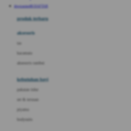
Awan
dewicasino88 DAFTAR
Azetabio
produk terbaru
B
aksesoris
Baabaasheepz
tas
Babiators
kacamata
Baby Dove
aksesoris rambut
Baby Jogger
Baby Rovega
kebutuhan bayi
Babybee
pakaian tidur
Banana Boat
set & terusan
Banz
piyama
Barbie
bodysuits
Beaba