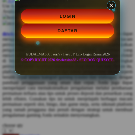
Earn
1.000.000
-
100.000.000
Bonus
Use Installment Options from
.
Laarn more
Q
Available for :
LOGIN
home delivery
QV Baby
store pickup
DAFTAR
dewicasino88
Setelah Anda mendaftar sebagai anggota, Anda dapat
R
menggunakan tips yang tersedia untuk menavigasi berbagai macam
permainan, seperti slot dan games meja, untuk meningkatkan
Real Shades
pengalaman online Anda. Misalnya, pilihlah permainan yang
KUDAEMAS88 : ori777 Pasti JP Link Login Resmi 2026
menawarkan poin tinggi atau coba strategi untuk penggunaan efektif
Red Castle
© COPYRIGHT 2026 dewicasino88 - SEO DON QUIXOTE.
di bingo dan taruhan olahraga, seperti menganalisis peringkat
permainan untuk membuat keputusan yang lebih hati-hati. Selain itu,
Ribbon Madness
platform ini menyediakan ten tips untuk pengelolaan akun, seperti
beralih cepat antara kategori gaming (casino dan olahraga), dengan
S
panduan penggunaan yang aman dan cepat. Anda juga dapat
mempelajari cara memaksimalkan pengalaman melalui pembaruan
Sebamed
permainan terbaru atau tips untuk proses deposit dan penarikan yang
lebih efisien. Gunakan tips ini untuk menjelajahi berbagai macam
Silver Cross
permainan seperti slot, bingo, dan game meja, serta nikmati platform
yang ramah pengguna dan penuh dengan strategi untuk membuat
Simply Idea
pengalaman gaming Anda semakin menyenangkan.
Skip Hop
choose qty
Spectra