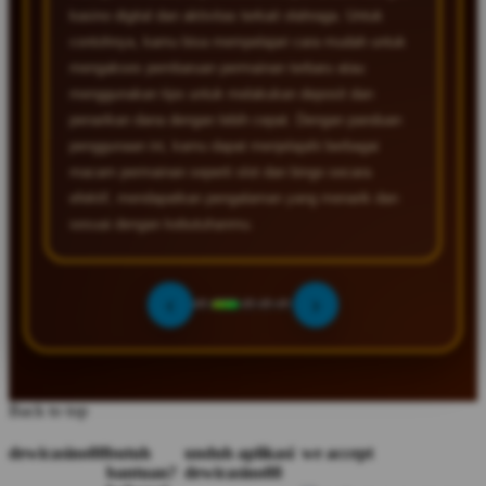
menawarkan panduan tentang cara mudah mengelola
akun, seperti beralih cepat antara kategori permainan
atau memeriksa riwayat aktivitas secara teratur.
Jangan lupa, akses update terbaru untuk menikmati
permainan baru dan fitur-fitur menarik!
‹
›
Back to top
dewicasino88
butuh
unduh aplikasi
we accept
bantuan?
dewicasino88
hubungi
kami
dewicasino88
SLOT
Direktorat Jenderal
hubungi
ikuti kami di
dewicasino88