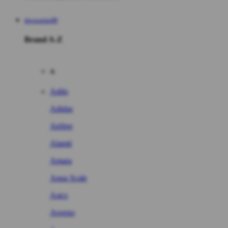
dewicasino88
Brand A-Z
A
Addo
Adidas
Airfree
Alamii
Amara
Aqua Scale
Asics
Aveeno