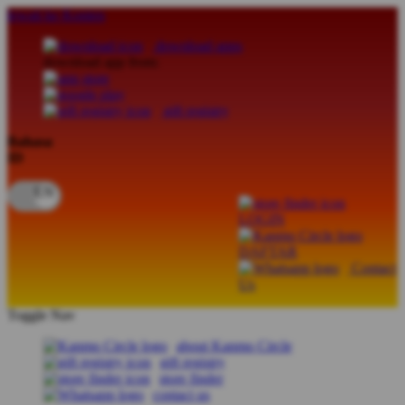
lewati ke Konten
download apps
download app from:
gift registry
Bahasa
ID
LOGIN
DAFTAR
Contact
Us
Toggle Nav
about Kanmo Circle
gift registry
store finder
contact us