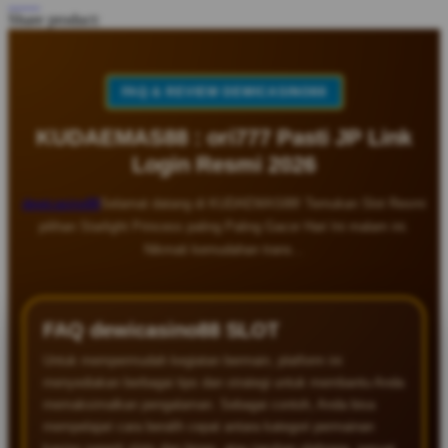
Share product:
FAQ & REVIEW DEWICASINO88
KUDAEMAS88 : ori777 Pasti JP Link
Login Resmi 2026
dewicasino88
Selamat datang di KUDAEMAS88! Temukan Slot Resmi
pilihan Starlight Princess paling Paling Gacor Hari Ini malam ini.
Nikmati kemudahan trans...
FAQ dewicasino88 SLOT
Untuk mempermudah kegiatan bermain, platform ini
menyediakan berbagai tips dan strategi untuk membantu Anda
memaksimalkan pengalaman. Sebagai contoh, Anda bisa
mempelajari cara beralih cepat antara kategori permainan