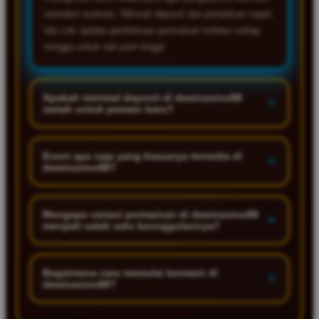
semakin nyaman. Nikmati deposit dan penarikan cepat,
lalu cek update pembaruan permainan terbaru setiap
minggu untuk raih poin tinggi!
Apakah minimal deposit di dewicasino88
+
ramah untuk pemain baru?
Platform ini menyediakan beragam pilihan permainan
online untuk Anda nikmati, mulai dari digital slots dan
Event apa saja yang biasanya tersedia di
+
dewicasino88?
bingo hingga table games dan sports-related gaming.
Sebagai contoh, selain mengakses beragam pilihan
Setelah mendaftar, anggota dapat menggunakan tips
game yang tersedia, Anda juga dapat mempelajari
untuk menavigasi berbagai permainan kasino, slot,
Mengapa variasi permainan di dewicasino88
strategize untuk meningkatkan peluang bermain seperti
+
menjadi salah satu keunggulannya?
bingo, dan taruhan olahraga di platform ini. Misalnya,
menganalisis peringkat permainan untuk membuat
para pemain bisa memilih permainan yang memiliki poin
keputusan lebih hati-hati dalam taruhan olahraga. Cara
Platform ini memungkinkan kamu untuk menjelajahi
tinggi atau strategi seperti menganalisis peringkat
ini dapat membantu Anda lebih menikmati pengalaman
berbagai macam permainan online, seperti slot, bingo,
Bagaimana cara memulai bermain di
permainan dalam kategori olahraga untuk membuat
+
berpartisipasi dalam berbagai macam event olahraga.
dewicasino88?
dan berbagai jenis permainan meja. Misalnya, kamu
keputusan yang lebih hati-hati. Selain itu, pengguna
Selain itu, platform ini menawarkan tips untuk
bisa mencoba slot dengan hadiah-hadiah menarik atau
dapat mengakses tips tentang cara mendaftar gratis
Setelah daftar akun selesai, kamu bisa menggunakan
manajemen akun yang efektif, seperti beralih dengan
menantang dirimu dalam game bingo dengan strategi