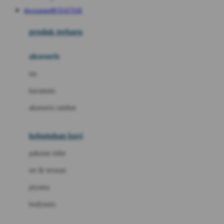
Awan
dewicasino88 DAFTAR
Azetabio
produk terbaru
B
aksesoris
Baabaasheepz
tas
Babiators
kacamata
Baby Dove
aksesoris rambut
Baby Jogger
Baby Rovega
kebutuhan bayi
Babybee
pakaian tidur
Banana Boat
set & terusan
Banz
piyama
Barbie
bodysuits
Beaba