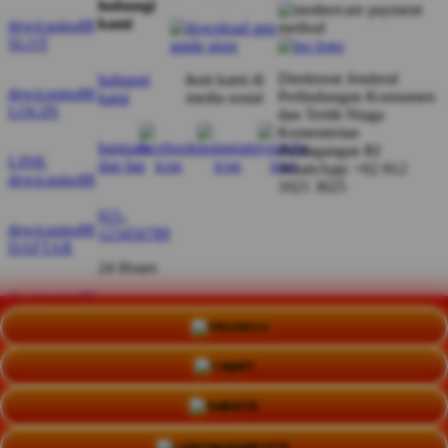
Perlindungan Konsumen
kami
media sosial
LOGIN
dan Tertib Niaga
Kementerian
bantuan
Perdagangan RI
LINK
dan faq
WhatsApp: +62 812
dewicasino88
1021 3625
021-
dewicasino88
123456789
DAFTAR
24 Hours
dewicasino88
LINK
DAFTAR
dewicasino88
PROMO
dewicasino88
TOGEL
LOGIN
SITUS
DAFTAR
dewicasino88