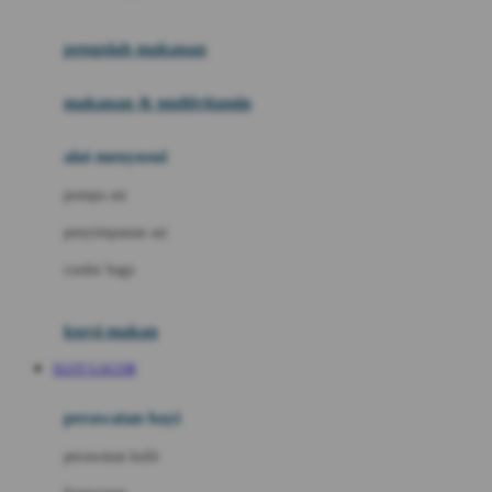
Joie
pengolah makanan
Joolz
Jujube
makanan & multivitamin
K
alat menyusui
Kiddycuts
pompa asi
Kumon
penyimpanan asi
L
cooler bags
Leapfrog
kursi makan
Leclerc
SLOT GACOR
Lee Vierra
Lillebaby
perawatan bayi
Little Bird Told Me
perawatan kulit
Little Miss Janis