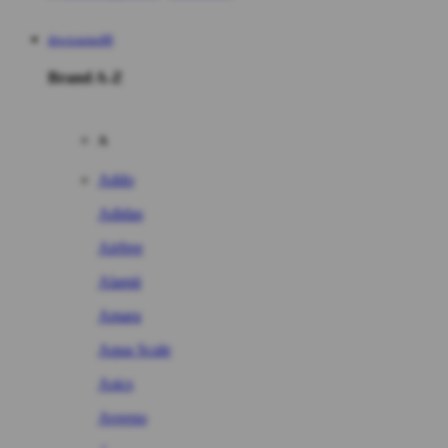
dewicasino88
Brand A-Z
A
Addo
Adidas
Airfree
Alamii
Amara
Aqua Scale
Asics
Aveeno