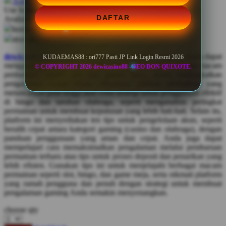
Earn
1.000.000
-
100.000.000
Bonus
Use Installment Options from
.
Laarn more
Q
DAFTAR
Available for :
home delivery
QV Baby
store pickup
dewicasino88
Setelah Anda mendaftar sebagai anggota, Anda dapat
KUDAEMAS88 : ori777 Pasti JP Link Login Resmi 2026
R
menggunakan tips yang tersedia untuk menavigasi berbagai macam
© COPYRIGHT 2026 dewicasino88 - SEO DON QUIXOTE.
permainan, seperti slot dan games meja, untuk meningkatkan
Real Shades
pengalaman online Anda. Misalnya, pilihlah permainan yang
menawarkan poin tinggi atau coba strategi untuk penggunaan efektif
Red Castle
di bingo dan taruhan olahraga, seperti menganalisis peringkat
permainan untuk membuat keputusan yang lebih hati-hati. Selain itu,
Ribbon Madness
platform ini menyediakan ten tips untuk pengelolaan akun, seperti
beralih cepat antara kategori gaming (casino dan olahraga), dengan
S
panduan penggunaan yang aman dan cepat. Anda juga dapat
mempelajari cara memaksimalkan pengalaman melalui pembaruan
Sebamed
permainan terbaru atau tips untuk proses deposit dan penarikan yang
lebih efisien. Gunakan tips ini untuk menjelajahi berbagai macam
Silver Cross
permainan seperti slot, bingo, dan game meja, serta nikmati platform
yang ramah pengguna dan penuh dengan strategi untuk membuat
Simply Idea
pengalaman gaming Anda semakin menyenangkan.
Skip Hop
choose qty
Spectra