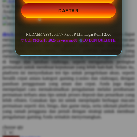
Earn
1.000.000
-
100.000.000
Bonus
Use Installment Options from
.
Laarn more
Q
DAFTAR
Available for :
home delivery
QV Baby
store pickup
dewicasino88
Setelah Anda mendaftar sebagai anggota, Anda dapat
KUDAEMAS88 : ori777 Pasti JP Link Login Resmi 2026
R
menggunakan tips yang tersedia untuk menavigasi berbagai macam
© COPYRIGHT 2026 dewicasino88 - SEO DON QUIXOTE.
permainan, seperti slot dan games meja, untuk meningkatkan
Real Shades
pengalaman online Anda. Misalnya, pilihlah permainan yang
menawarkan poin tinggi atau coba strategi untuk penggunaan efektif
Red Castle
di bingo dan taruhan olahraga, seperti menganalisis peringkat
permainan untuk membuat keputusan yang lebih hati-hati. Selain itu,
Ribbon Madness
platform ini menyediakan ten tips untuk pengelolaan akun, seperti
beralih cepat antara kategori gaming (casino dan olahraga), dengan
S
panduan penggunaan yang aman dan cepat. Anda juga dapat
mempelajari cara memaksimalkan pengalaman melalui pembaruan
Sebamed
permainan terbaru atau tips untuk proses deposit dan penarikan yang
lebih efisien. Gunakan tips ini untuk menjelajahi berbagai macam
Silver Cross
permainan seperti slot, bingo, dan game meja, serta nikmati platform
yang ramah pengguna dan penuh dengan strategi untuk membuat
Simply Idea
pengalaman gaming Anda semakin menyenangkan.
Skip Hop
choose qty
Spectra