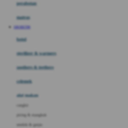
perabotan
Happy Tummy
Hauck
matras
Havaianas
SBOBET88
Hegen
botol
Hot Wheels
sterilizer & warmers
Hybrid
soothers & teethers
I
Inlacta DHA
celemek
Interlac
alat makan
Ivenet
cangkir
J
piring & mangkuk
Jack N Jill
sendok & garpu