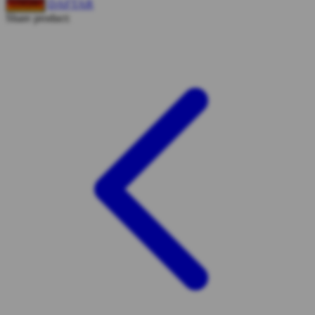
DAFTAR
LOGIN
Squishmallows
Share product:
Starbooks
Stick-O
Stokke
Sudocrem
Sumimo
Sunnylife
Sun-Staches
Swimava
T
Tommee Tippee
Trunki
Tutti Bambini