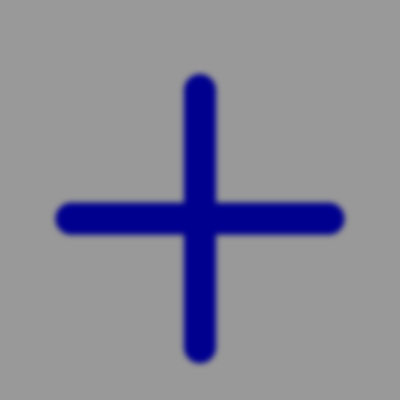
X
Xootz
Y
Yamatoya
Z
Zaxy
Zoggs
0-9
4Moms
59S