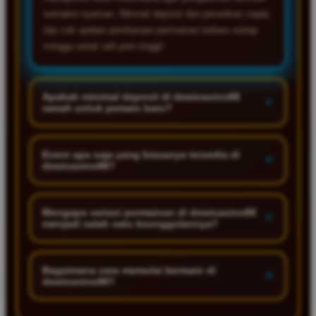
semakin nyaman. Nikmati deposit dan penarikan cepat,
lalu cek update pembaruan permainan terbaru setiap
minggu untuk raih poin tinggi!
Apakah minimal deposit di dewicasino88
+
ramah untuk pemain baru?
Platform ini menyediakan beragam pilihan permainan
online untuk Anda nikmati, mulai dari digital slots dan
Event apa saja yang biasanya tersedia di
+
dewicasino88?
bingo hingga table games dan sports-related gaming.
Sebagai contoh, selain mengakses beragam pilihan
Setelah mendaftar, anggota dapat menggunakan tips
game yang tersedia, Anda juga dapat mempelajari
untuk menavigasi berbagai permainan kasino, slot,
Mengapa variasi permainan di dewicasino88
strategize untuk meningkatkan peluang bermain seperti
+
menjadi salah satu keunggulannya?
bingo, dan taruhan olahraga di platform ini. Misalnya,
menganalisis peringkat permainan untuk membuat
para pemain bisa memilih permainan yang memiliki poin
keputusan lebih hati-hati dalam taruhan olahraga. Cara
Platform ini memungkinkan kamu untuk menjelajahi
tinggi atau strategi seperti menganalisis peringkat
ini dapat membantu Anda lebih menikmati pengalaman
berbagai macam permainan online, seperti slot, bingo,
Bagaimana cara memulai bermain di
permainan dalam kategori olahraga untuk membuat
+
berpartisipasi dalam berbagai macam event olahraga.
dewicasino88?
dan berbagai jenis permainan meja. Misalnya, kamu
keputusan yang lebih hati-hati. Selain itu, pengguna
Selain itu, platform ini menawarkan tips untuk
bisa mencoba slot dengan hadiah-hadiah menarik atau
dapat mengakses tips tentang cara mendaftar gratis
Setelah daftar akun selesai, kamu bisa menggunakan
manajemen akun yang efektif, seperti beralih dengan
menantang dirimu dalam game bingo dengan strategi