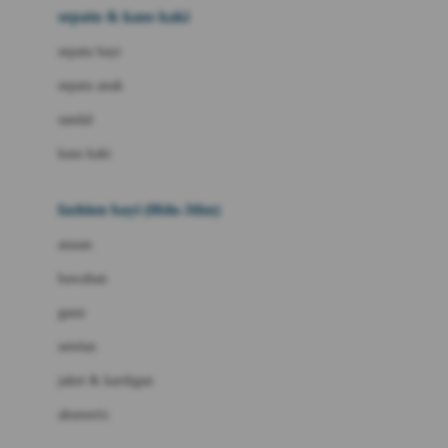
Beauty Barn
sepatu & kaus kaki
Bio Oil
sepatu bayi
Biolane
sepatu anak
Bite Fighters
sandal
Bizzi Growin
kaus kaki
Blackmores
fashion bayi (0bln-3thn)
Blooming Marvellous
atasan
Bonnels
bawahan
Bravado
gaun
Bruder
setelan
Brush Baby
jaket & kardigan
Buds Organics
aksesoris
Bugaboo