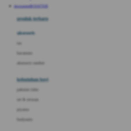
Awan
dewicasino88 DAFTAR
Azetabio
produk terbaru
B
aksesoris
Baabaasheepz
tas
Babiators
kacamata
Baby Dove
aksesoris rambut
Baby Jogger
Baby Rovega
kebutuhan bayi
Babybee
pakaian tidur
Banana Boat
set & terusan
Banz
piyama
Barbie
bodysuits
Beaba