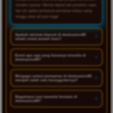
semakin nyaman. Nikmati deposit dan penarikan cepat,
lalu cek update pembaruan permainan terbaru setiap
minggu untuk raih poin tinggi!
Apakah minimal deposit di dewicasino88
+
ramah untuk pemain baru?
Platform ini menyediakan beragam pilihan permainan
online untuk Anda nikmati, mulai dari digital slots dan
Event apa saja yang biasanya tersedia di
+
dewicasino88?
bingo hingga table games dan sports-related gaming.
Sebagai contoh, selain mengakses beragam pilihan
Setelah mendaftar, anggota dapat menggunakan tips
game yang tersedia, Anda juga dapat mempelajari
untuk menavigasi berbagai permainan kasino, slot,
Mengapa variasi permainan di dewicasino88
strategize untuk meningkatkan peluang bermain seperti
+
menjadi salah satu keunggulannya?
bingo, dan taruhan olahraga di platform ini. Misalnya,
menganalisis peringkat permainan untuk membuat
para pemain bisa memilih permainan yang memiliki poin
keputusan lebih hati-hati dalam taruhan olahraga. Cara
Platform ini memungkinkan kamu untuk menjelajahi
tinggi atau strategi seperti menganalisis peringkat
ini dapat membantu Anda lebih menikmati pengalaman
berbagai macam permainan online, seperti slot, bingo,
Bagaimana cara memulai bermain di
permainan dalam kategori olahraga untuk membuat
+
berpartisipasi dalam berbagai macam event olahraga.
dewicasino88?
dan berbagai jenis permainan meja. Misalnya, kamu
keputusan yang lebih hati-hati. Selain itu, pengguna
Selain itu, platform ini menawarkan tips untuk
bisa mencoba slot dengan hadiah-hadiah menarik atau
dapat mengakses tips tentang cara mendaftar gratis
Setelah daftar akun selesai, kamu bisa menggunakan
manajemen akun yang efektif, seperti beralih dengan
menantang dirimu dalam game bingo dengan strategi