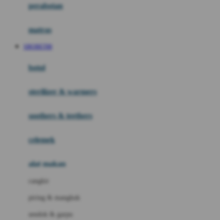
perabotan
Happy Tummy
Hauck
matras
Havaianas
SBOBET88
Hegen
botol
Hot Wheels
sterilizer & warmers
Hybrid
soothers & teethers
I
Inlacta DHA
celemek
Interlac
alat makan
Ivenet
cangkir
J
piring & mangkuk
Jack N Jill
sendok & garpu