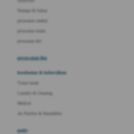
Sunscreen
London Taxi
Shampo & Sabun
Love To Dream
perawatan rambut
perawatan mulut
M
perawatan diri
Magformers
Mama's Choice
perawatan ibu
Mamas&Papas
kesehatan & kebersihan
Mamaway
Tissue basah
Maxi Cosi
Laundry & Cleaning
Megabloks
Medical
Micro
Air Purifier & Humidifier
MiDeer
Mimi & Lula
potty