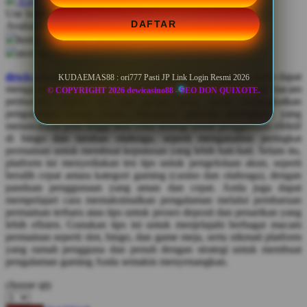
Earn
1.000.000
-
100.000.000
Bonus
Use Installment Options from
.
Laarn more
Q
DAFTAR
Available for :
home delivery
QV Baby
store pickup
dewicasino88
Setelah Anda mendaftar sebagai anggota, Anda dapat
KUDAEMAS88 : ori777 Pasti JP Link Login Resmi 2026
R
menggunakan tips yang tersedia untuk menavigasi berbagai macam
© COPYRIGHT 2026 dewicasino88 - SEO DON QUIXOTE.
permainan, seperti slot dan games meja, untuk meningkatkan
Real Shades
pengalaman online Anda. Misalnya, pilihlah permainan yang
menawarkan poin tinggi atau coba strategi untuk penggunaan efektif
Red Castle
di bingo dan taruhan olahraga, seperti menganalisis peringkat
permainan untuk membuat keputusan yang lebih hati-hati. Selain itu,
Ribbon Madness
platform ini menyediakan ten tips untuk pengelolaan akun, seperti
beralih cepat antara kategori gaming (casino dan olahraga), dengan
S
panduan penggunaan yang aman dan cepat. Anda juga dapat
mempelajari cara memaksimalkan pengalaman melalui pembaruan
Sebamed
permainan terbaru atau tips untuk proses deposit dan penarikan yang
lebih efisien. Gunakan tips ini untuk menjelajahi berbagai macam
Silver Cross
permainan seperti slot, bingo, dan game meja, serta nikmati platform
yang ramah pengguna dan penuh dengan strategi untuk membuat
Simply Idea
pengalaman gaming Anda semakin menyenangkan.
Skip Hop
choose qty
Spectra