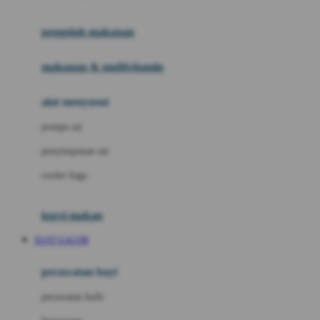
Joie
pengolah makanan
Joolz
Jujube
makanan & multivitamin
K
alat menyusui
Kiddycuts
pompa asi
Kumon
penyimpanan asi
L
cooler bags
Leapfrog
kursi makan
Leclerc
SLOT GACOR
Lee Vierra
Lillebaby
perawatan bayi
Little Bird Told Me
perawatan kulit
Little Miss Janis