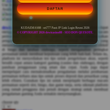
Earn
1.000.000
-
100.000.000
Bonus
Use Installment Options from
.
Laarn more
Q
DAFTAR
Available for :
home delivery
QV Baby
store pickup
dewicasino88
Setelah Anda mendaftar sebagai anggota, Anda dapat
KUDAEMAS88 : ori777 Pasti JP Link Login Resmi 2026
R
menggunakan tips yang tersedia untuk menavigasi berbagai macam
© COPYRIGHT 2026 dewicasino88 - SEO DON QUIXOTE.
permainan, seperti slot dan games meja, untuk meningkatkan
Real Shades
pengalaman online Anda. Misalnya, pilihlah permainan yang
menawarkan poin tinggi atau coba strategi untuk penggunaan efektif
Red Castle
di bingo dan taruhan olahraga, seperti menganalisis peringkat
permainan untuk membuat keputusan yang lebih hati-hati. Selain itu,
Ribbon Madness
platform ini menyediakan ten tips untuk pengelolaan akun, seperti
beralih cepat antara kategori gaming (casino dan olahraga), dengan
S
panduan penggunaan yang aman dan cepat. Anda juga dapat
mempelajari cara memaksimalkan pengalaman melalui pembaruan
Sebamed
permainan terbaru atau tips untuk proses deposit dan penarikan yang
lebih efisien. Gunakan tips ini untuk menjelajahi berbagai macam
Silver Cross
permainan seperti slot, bingo, dan game meja, serta nikmati platform
yang ramah pengguna dan penuh dengan strategi untuk membuat
Simply Idea
pengalaman gaming Anda semakin menyenangkan.
Skip Hop
choose qty
Spectra