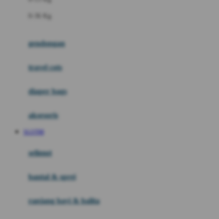
Felt So Sweet
0-36 Kg
Fisher Price
Flipper
gendongan
Friends Of Sally
travel cots
G
diaper bags
Gb
Geko
aksesoris
Graco
SLOT88
Gund
selimut
H
bantal & sprei
Habbie
Haenim
ranjang bayi & balita
Happy Horse