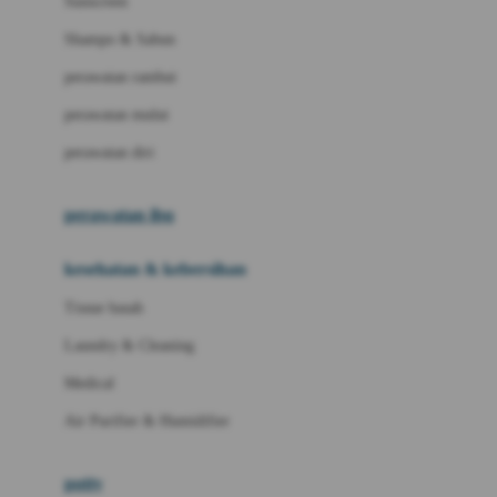
Sunscreen
London Taxi
Shampo & Sabun
Love To Dream
perawatan rambut
perawatan mulut
M
perawatan diri
Magformers
Mama's Choice
perawatan ibu
Mamas&Papas
kesehatan & kebersihan
Mamaway
Tissue basah
Maxi Cosi
Laundry & Cleaning
Megabloks
Medical
Micro
Air Purifier & Humidifier
MiDeer
Mimi & Lula
potty