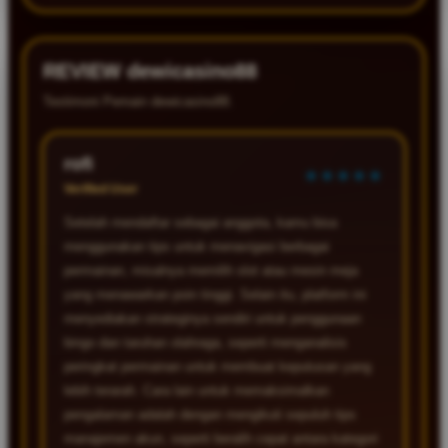
atau melihat promosi terbaru. Platform ini menyediakan
berbagai tips untuk menjelajahi platform. Misalnya,
cepat antara kategori game kasino dan aktivitas terkait
khusus. Selain itu, platform ini juga menyediakan
panduan penggunaan yang aman dan cepat untuk
kamu bisa mencoba strategi baru untuk permainan
olahraga. Anda dapat mengatur akun Anda dengan
pilihan untuk taruhan olahraga, dimana kamu dapat
mengelola akun, beralih antara kategori permainan, dan
bingo atau mempelajari cara menganalisis peringkat
mudah, memeriksa riwayat aktivitas, dan
mengikuti pertandingan favoritmu dan berpartisipasi
REVIEW dewicasino88
melakukan deposit maupun penarikan. Pengguna juga
dalam taruhan olahraga untuk mengambil keputusan
mengoptimalkan pengalaman bermain Anda secara
secara virtual. Untuk pengalaman yang lebih optimal,
bisa mendapatkan bantuan dukungan jika diperlukan.
Testimoni Pemain dewicasino88.
yang lebih tepat. Platform ini juga menyediakan
online. Platform ini juga memberikan informasi terbaru
terdapat tips dan strategi yang bisa kamu gunakan,
informasi tentang cara mengelola poin dan
tentang petunjuk menggunakan fitur-fitur platform dan
seperti mempelajari cara terbaik untuk mengelola
memanfaatkan promosi yang tersedia. Selain itu, kamu
update permainan yang terbaru. Dengan mempelajari
akunmu, mulai dari daftar (register) sebagai anggota
dina
bisa mendapatkan tips untuk navigasi cepat antar
tips dan strategi yang tersedia, Anda dapat
hingga memantau poin atau saldo. Pengguna juga
★★★★★
kategori permainan, seperti dari casino ke olahraga atau
Verified User
memaksimalkan pengalaman bermain dan menjelajahi
dapat dengan mudah beralih antara kategori permainan
sebaliknya. Bagi yang baru bergabung, ada panduan
berbagai macam game yang ditawarkan dengan cara
hanya dalam beberapa klik. Jadi, kamu dapat
Setelah mengunduh aplikasi dan mendaftar menjadi
mengenai cara daftar dan melakukan deposit serta
yang lebih mudah dan menyenangkan.
menikmati platform ini secara efektif dengan mengikuti
anggota, kamu bisa memulai petualangan seru di dunia
withdrawal dengan aman dan efisien. Dengan
alur penggunaan serta tips yang diberikan, untuk
online casino ini! Platform ini menyediakan beragam
mempelajari cara-cara ini, kamu akan lebih mudah
pengalaman bermain online yang menyenangkan dan
permainan seperti slot, bingo, dan berbagai jenis game
menikmati beragam game online seperti slot, table
optimal.
meja. Misalnya, untuk kamu penggemar olahraga,
games, dan sports betting dengan menciptakan
tersedia juga sports-related gaming untuk memuaskan
pengalaman yang menyenangkan dan bermanfaat.
semangatmu. Untuk memaksimalkan pengalaman
bermain, cobalah tips dan strategi yang tersedia, salah
satunya adalah analisa peringkat permainan agar
keputusanmu lebih tepat. Selain itu, platform ini juga