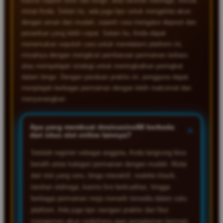
kasino seperti slots dan bingo, atau taruhan olahraga, sesuai
minat Anda. Selain itu, ada juga tips untuk mengelola akun
dengan aman dan mudah, seperti cara mengatur deposit dan
penarikan yang lebih cepat. Selain itu, Anda dapat
menemukan sepuluh cara untuk mendalami platform ini,
misalnya dengan mengikuti pembaruan permainan terbaru
atau mempelajari strategi untuk meningkatkan peringkat
dalam bingo. Dengan panduan praktis ini, pengguna dapat
menjelajah berbagai permainan dengan lebih maksimal dan
menyenangkan.
Apa yang membuat dewicasino88 berbeda
+
dari situs slot online lainnya?
Setelah register sebagai anggota, Anda langsung bisa
beralih antar kategori permainan dengan mudah. Mulai
dari slot yang seru, bingo interaktif, roulette klasik,
taruhan olahraga, kasino live berkualitas, hingga
berbagai permainan meja menarik tersedia dalam satu
platform. Ada juga tips navigasi praktis dan fitur
manajemen akun sederhana agar pengalaman bermain