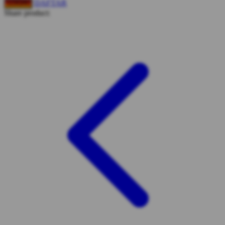
DAFTAR
LOGIN
Squishmallows
Share product:
Starbooks
Stick-O
Stokke
Sudocrem
Sumimo
Sunnylife
Sun-Staches
Swimava
T
Tommee Tippee
Trunki
Tutti Bambini