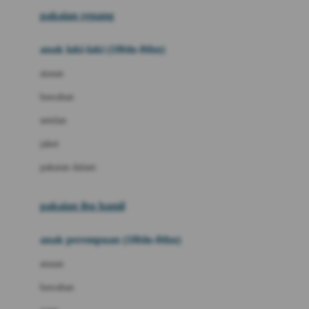
Buggygear
pakaian renang
Bumkins
anak laki-laki (18bln-8thn)
C
atasan
Cetaphil
bawahan
Chicco
setelan
Childlife
jaket
Clevamama
pakaian dalam
Cocolatte
Cottonseeds
pakaian ibu hamil
Cozy N Safe
anak perempuan (18bln-8thn)
Crane
atasan
Cybex
bawahan
D