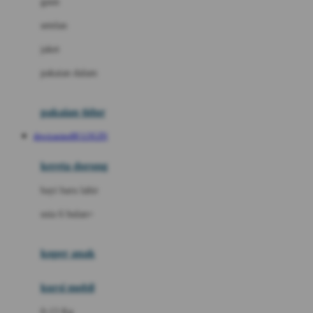
gaun
Dae Organics
setelan
Docare
jaket
Doona
pakaian dalam
Down To Earth
Drew
pakaian tidur
Dr. Brown's
dewicasino88 LOGIN
E
kereta dorong
ELC
bayi baru lahir
Ergobaby
usia 6 bulan+
Expert Care
koper anak
Ezyroller
kursi mobil
F
0-13 Kg