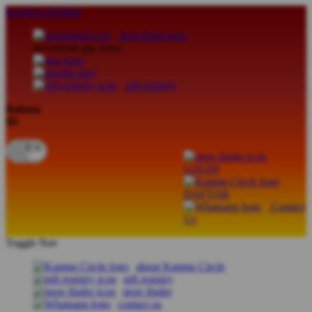
lewati ke Konten
download apps
download app from:
gift registry
Bahasa
ID
LOGIN
DAFTAR
Contact
Us
Toggle Nav
about Kanmo Circle
gift registry
store finder
contact us