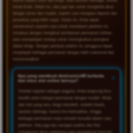
kasino seperti slots dan bingo, atau taruhan olahraga, sesuai
minat Anda. Selain itu, ada juga tips untuk mengelola akun
dengan aman dan mudah, seperti cara mengatur deposit dan
penarikan yang lebih cepat. Selain itu, Anda dapat
menemukan sepuluh cara untuk mendalami platform ini,
misalnya dengan mengikuti pembaruan permainan terbaru
atau mempelajari strategi untuk meningkatkan peringkat
dalam bingo. Dengan panduan praktis ini, pengguna dapat
menjelajah berbagai permainan dengan lebih maksimal dan
menyenangkan.
Apa yang membuat dewicasino88 berbeda
+
dari situs slot online lainnya?
Setelah register sebagai anggota, Anda langsung bisa
beralih antar kategori permainan dengan mudah. Mulai
dari slot yang seru, bingo interaktif, roulette klasik,
taruhan olahraga, kasino live berkualitas, hingga
berbagai permainan meja menarik tersedia dalam satu
platform. Ada juga tips navigasi praktis dan fitur
manajemen akun sederhana agar pengalaman bermain