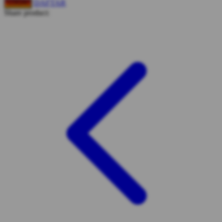
DAFTAR
LOGIN
Squishmallows
Share product:
Starbooks
Stick-O
Stokke
Sudocrem
Sumimo
Sunnylife
Sun-Staches
Swimava
T
Tommee Tippee
Trunki
Tutti Bambini