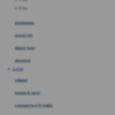
Felt So Sweet
0-36 Kg
Fisher Price
Flipper
gendongan
Friends Of Sally
travel cots
G
diaper bags
Gb
Geko
aksesoris
Graco
SLOT88
Gund
selimut
H
bantal & sprei
Habbie
Haenim
ranjang bayi & balita
Happy Horse