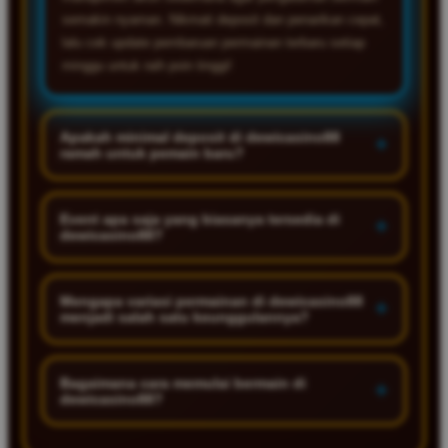
semakin nyaman. Nikmati deposit dan penarikan cepat,
lalu cek update pembaruan permainan terbaru setiap
minggu untuk raih poin tinggi!
Apakah minimal deposit di dewicasino88
+
ramah untuk pemain baru?
Platform ini menyediakan beragam pilihan permainan
online untuk Anda nikmati, mulai dari digital slots dan
Event apa saja yang biasanya tersedia di
+
dewicasino88?
bingo hingga table games dan sports-related gaming.
Sebagai contoh, selain mengakses beragam pilihan
Setelah mendaftar, anggota dapat menggunakan tips
game yang tersedia, Anda juga dapat mempelajari
untuk menavigasi berbagai permainan kasino, slot,
Mengapa variasi permainan di dewicasino88
strategize untuk meningkatkan peluang bermain seperti
+
menjadi salah satu keunggulannya?
bingo, dan taruhan olahraga di platform ini. Misalnya,
menganalisis peringkat permainan untuk membuat
para pemain bisa memilih permainan yang memiliki poin
keputusan lebih hati-hati dalam taruhan olahraga. Cara
Platform ini memungkinkan kamu untuk menjelajahi
tinggi atau strategi seperti menganalisis peringkat
ini dapat membantu Anda lebih menikmati pengalaman
berbagai macam permainan online, seperti slot, bingo,
Bagaimana cara memulai bermain di
permainan dalam kategori olahraga untuk membuat
+
berpartisipasi dalam berbagai macam event olahraga.
dewicasino88?
dan berbagai jenis permainan meja. Misalnya, kamu
keputusan yang lebih hati-hati. Selain itu, pengguna
Selain itu, platform ini menawarkan tips untuk
bisa mencoba slot dengan hadiah-hadiah menarik atau
dapat mengakses tips tentang cara mendaftar gratis
Setelah daftar akun selesai, kamu bisa menggunakan
manajemen akun yang efektif, seperti beralih dengan
menantang dirimu dalam game bingo dengan strategi