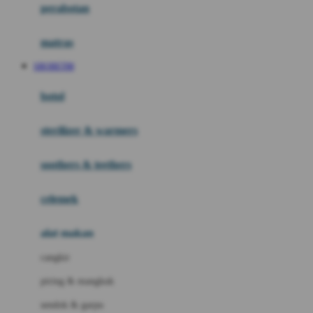
perabotan
Happy Tummy
Hauck
matras
Havaianas
SBOBET88
Hegen
botol
Hot Wheels
sterilizer & warmers
Hybrid
soothers & teethers
I
Inlacta DHA
celemek
Interlac
alat makan
Ivenet
cangkir
J
piring & mangkuk
Jack N Jill
sendok & garpu