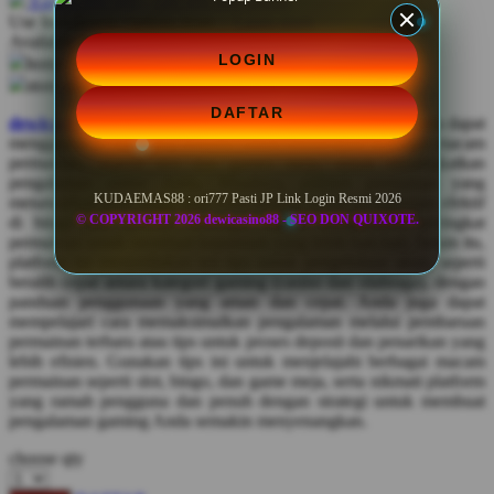
Earn
1.000.000
-
100.000.000
Bonus
Use Installment Options from
.
Laarn more
Q
Available for :
LOGIN
home delivery
QV Baby
store pickup
DAFTAR
dewicasino88
Setelah Anda mendaftar sebagai anggota, Anda dapat
R
menggunakan tips yang tersedia untuk menavigasi berbagai macam
permainan, seperti slot dan games meja, untuk meningkatkan
Real Shades
pengalaman online Anda. Misalnya, pilihlah permainan yang
KUDAEMAS88 : ori777 Pasti JP Link Login Resmi 2026
menawarkan poin tinggi atau coba strategi untuk penggunaan efektif
Red Castle
© COPYRIGHT 2026 dewicasino88 - SEO DON QUIXOTE.
di bingo dan taruhan olahraga, seperti menganalisis peringkat
permainan untuk membuat keputusan yang lebih hati-hati. Selain itu,
Ribbon Madness
platform ini menyediakan ten tips untuk pengelolaan akun, seperti
beralih cepat antara kategori gaming (casino dan olahraga), dengan
S
panduan penggunaan yang aman dan cepat. Anda juga dapat
mempelajari cara memaksimalkan pengalaman melalui pembaruan
Sebamed
permainan terbaru atau tips untuk proses deposit dan penarikan yang
lebih efisien. Gunakan tips ini untuk menjelajahi berbagai macam
Silver Cross
permainan seperti slot, bingo, dan game meja, serta nikmati platform
yang ramah pengguna dan penuh dengan strategi untuk membuat
Simply Idea
pengalaman gaming Anda semakin menyenangkan.
Skip Hop
choose qty
Spectra