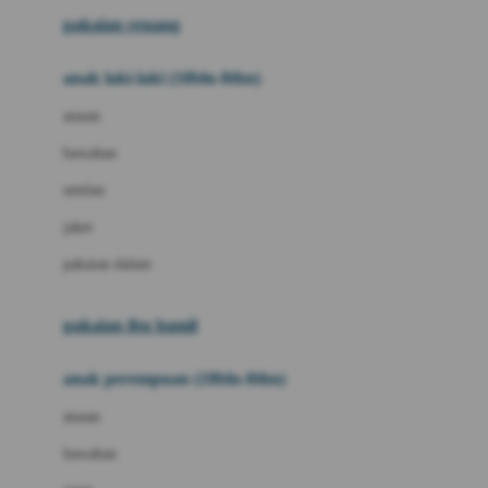
Buggygear
pakaian renang
Bumkins
anak laki-laki (18bln-8thn)
C
atasan
Cetaphil
bawahan
Chicco
setelan
Childlife
jaket
Clevamama
pakaian dalam
Cocolatte
Cottonseeds
pakaian ibu hamil
Cozy N Safe
anak perempuan (18bln-8thn)
Crane
atasan
Cybex
bawahan
D