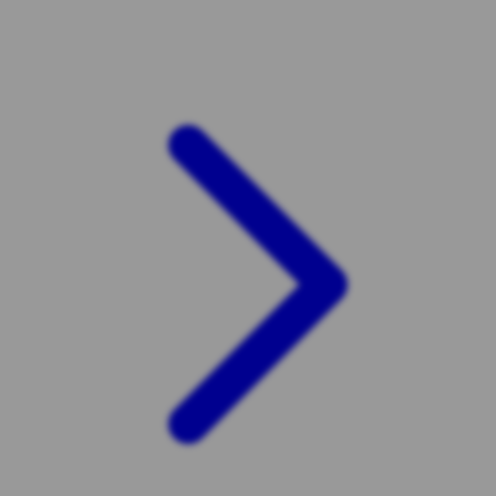
Twistshake
TY Toys
U
V
Veja
Vitaflow
Vtech
W
Waterland
Wellness