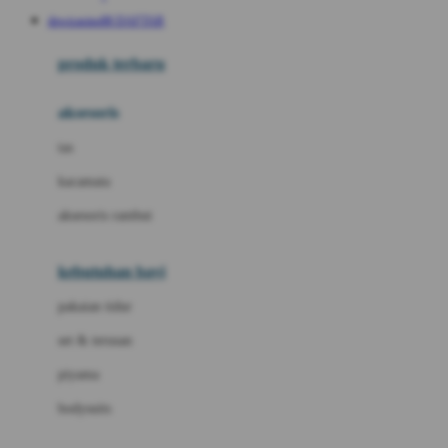
Awan
dewicasino88 DAFTAR
Azetabio
produk terbaru
B
aksesoris
Baabaasheepz
tas
Babiators
kacamata
Baby Dove
aksesoris rambut
Baby Jogger
Baby Rovega
kebutuhan bayi
Babybee
pakaian tidur
Banana Boat
set & terusan
Banz
piyama
Barbie
bodysuits
Beaba