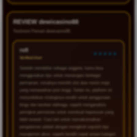
atau melihat promosi terbaru. Platform ini menyediakan
berbagai tips untuk menjelajahi platform. Misalnya,
cepat antara kategori game kasino dan aktivitas terkait
khusus. Selain itu, platform ini juga menyediakan
panduan penggunaan yang aman dan cepat untuk
kamu bisa mencoba strategi baru untuk permainan
olahraga. Anda dapat mengatur akun Anda dengan
pilihan untuk taruhan olahraga, dimana kamu dapat
mengelola akun, beralih antara kategori permainan, dan
bingo atau mempelajari cara menganalisis peringkat
mudah, memeriksa riwayat aktivitas, dan
mengikuti pertandingan favoritmu dan berpartisipasi
REVIEW dewicasino88
melakukan deposit maupun penarikan. Pengguna juga
dalam taruhan olahraga untuk mengambil keputusan
mengoptimalkan pengalaman bermain Anda secara
secara virtual. Untuk pengalaman yang lebih optimal,
bisa mendapatkan bantuan dukungan jika diperlukan.
Testimoni Pemain dewicasino88.
yang lebih tepat. Platform ini juga menyediakan
online. Platform ini juga memberikan informasi terbaru
terdapat tips dan strategi yang bisa kamu gunakan,
informasi tentang cara mengelola poin dan
tentang petunjuk menggunakan fitur-fitur platform dan
seperti mempelajari cara terbaik untuk mengelola
memanfaatkan promosi yang tersedia. Selain itu, kamu
update permainan yang terbaru. Dengan mempelajari
akunmu, mulai dari daftar (register) sebagai anggota
dina
bisa mendapatkan tips untuk navigasi cepat antar
★★★★★
tips dan strategi yang tersedia, Anda dapat
hingga memantau poin atau saldo. Pengguna juga
Verified User
kategori permainan, seperti dari casino ke olahraga atau
memaksimalkan pengalaman bermain dan menjelajahi
dapat dengan mudah beralih antara kategori permainan
sebaliknya. Bagi yang baru bergabung, ada panduan
Setelah mengunduh aplikasi dan mendaftar menjadi
berbagai macam game yang ditawarkan dengan cara
hanya dalam beberapa klik. Jadi, kamu dapat
mengenai cara daftar dan melakukan deposit serta
yang lebih mudah dan menyenangkan.
anggota, kamu bisa memulai petualangan seru di dunia
menikmati platform ini secara efektif dengan mengikuti
withdrawal dengan aman dan efisien. Dengan
online casino ini! Platform ini menyediakan beragam
alur penggunaan serta tips yang diberikan, untuk
mempelajari cara-cara ini, kamu akan lebih mudah
permainan seperti slot, bingo, dan berbagai jenis game
pengalaman bermain online yang menyenangkan dan
menikmati beragam game online seperti slot, table
optimal.
meja. Misalnya, untuk kamu penggemar olahraga,
games, dan sports betting dengan menciptakan
tersedia juga sports-related gaming untuk memuaskan
pengalaman yang menyenangkan dan bermanfaat.
semangatmu. Untuk memaksimalkan pengalaman
bermain, cobalah tips dan strategi yang tersedia, salah
satunya adalah analisa peringkat permainan agar
keputusanmu lebih tepat. Selain itu, platform ini juga