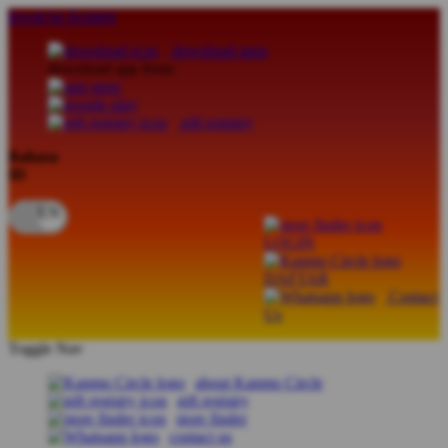
lewati ke Konten
download apps
download app from:
gift registry
Bahasa
ID
LOGIN
DAFTAR
Contact
Us
Toggle Nav
about Kanmo Circle
gift registry
store finder
contact us