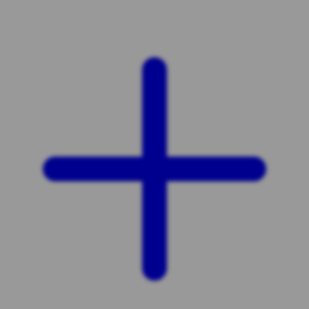
X
Xootz
Y
Yamatoya
Z
Zaxy
Zoggs
0-9
4Moms
59S