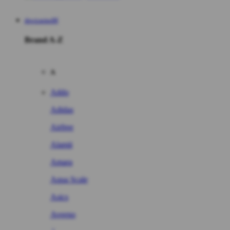
dewicasino88
Brand A-Z
A
Addo
Adidas
Airfree
Alamii
Amara
Aqua Scale
Asics
Aveeno