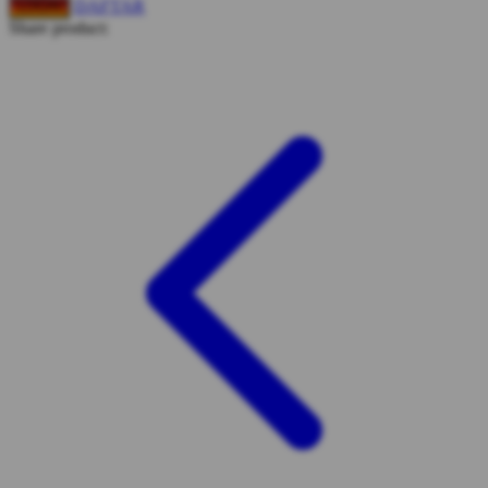
DAFTAR
LOGIN
Squishmallows
Share product:
Starbooks
Stick-O
Stokke
Sudocrem
Sumimo
Sunnylife
Sun-Staches
Swimava
T
Tommee Tippee
Trunki
Tutti Bambini