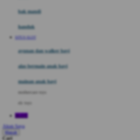
Mini Monkey
Moby
bak mandi
Momami
handuk
Mothercare
SITUS SLOT
Mustela
ayunan dan walker bayi
My Buddy Tag
My K
alas bermain anak bayi
N
mainan anak bayi
Naif
mothercare toys
Nike
elc toys
Nordic Natural
SLOT
Nuby
Akun Saya
Nuna
Masuk
Cari