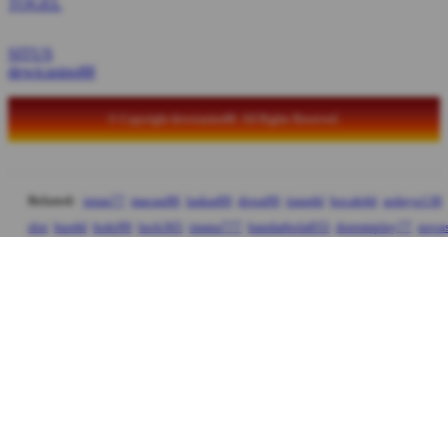
© Copyright dewicasino88. All Rights Reserved.
Related:
intan77
macau88
laskar89
dewa99
tiara4d
bocah4d
sedayu138
slot
bus4d
hoki99
luck365
istana777
bandarbola855
doremiplay77
nova