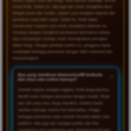
kasino seperti slots dan bingo, atau taruhan olahraga, sesuai
minat Anda. Selain itu, ada juga tips untuk mengelola akun
dengan aman dan mudah, seperti cara mengatur deposit dan
penarikan yang lebih cepat. Selain itu, Anda dapat
menemukan sepuluh cara untuk mendalami platform ini,
misalnya dengan mengikuti pembaruan permainan terbaru
atau mempelajari strategi untuk meningkatkan peringkat
dalam bingo. Dengan panduan praktis ini, pengguna dapat
menjelajah berbagai permainan dengan lebih maksimal dan
menyenangkan.
Apa yang membuat dewicasino88 berbeda
+
dari situs slot online lainnya?
Setelah register sebagai anggota, Anda langsung bisa
beralih antar kategori permainan dengan mudah. Mulai
dari slot yang seru, bingo interaktif, roulette klasik,
taruhan olahraga, kasino live berkualitas, hingga
berbagai permainan meja menarik tersedia dalam satu
platform. Ada juga tips navigasi praktis dan fitur
manajemen akun sederhana agar pengalaman bermain