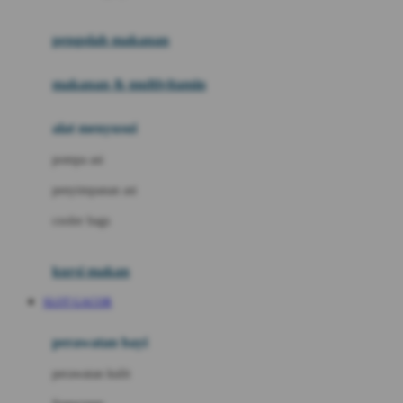
Joie
pengolah makanan
Joolz
Jujube
makanan & multivitamin
K
alat menyusui
Kiddycuts
pompa asi
Kumon
penyimpanan asi
L
cooler bags
Leapfrog
kursi makan
Leclerc
SLOT GACOR
Lee Vierra
Lillebaby
perawatan bayi
Little Bird Told Me
perawatan kulit
Little Miss Janis