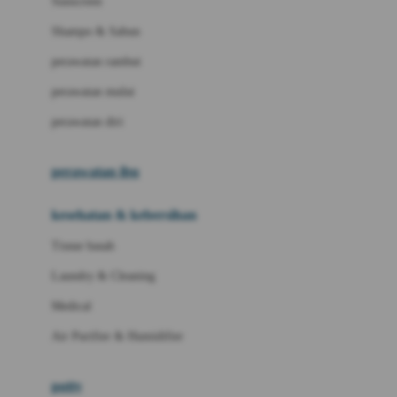
Sunscreen
London Taxi
Shampo & Sabun
Love To Dream
perawatan rambut
perawatan mulut
M
perawatan diri
Magformers
Mama's Choice
perawatan ibu
Mamas&Papas
kesehatan & kebersihan
Mamaway
Tissue basah
Maxi Cosi
Laundry & Cleaning
Megabloks
Medical
Micro
Air Purifier & Humidifier
MiDeer
Mimi & Lula
potty