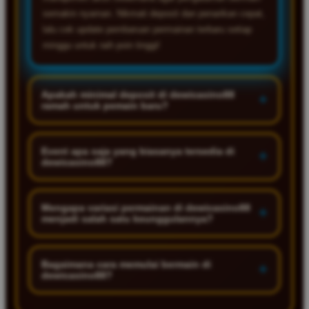
semakin nyaman. Nikmati deposit dan penarikan cepat,
lalu cek update pembaruan permainan terbaru setiap
minggu untuk raih poin tinggi!
Apakah minimal deposit di dewicasino88
+
ramah untuk pemain baru?
Platform ini menyediakan beragam pilihan permainan
online untuk Anda nikmati, mulai dari digital slots dan
Event apa saja yang biasanya tersedia di
+
dewicasino88?
bingo hingga table games dan sports-related gaming.
Sebagai contoh, selain mengakses beragam pilihan
Setelah mendaftar, anggota dapat menggunakan tips
game yang tersedia, Anda juga dapat mempelajari
untuk menavigasi berbagai permainan kasino, slot,
Mengapa variasi permainan di dewicasino88
strategize untuk meningkatkan peluang bermain seperti
+
menjadi salah satu keunggulannya?
bingo, dan taruhan olahraga di platform ini. Misalnya,
menganalisis peringkat permainan untuk membuat
para pemain bisa memilih permainan yang memiliki poin
keputusan lebih hati-hati dalam taruhan olahraga. Cara
Platform ini memungkinkan kamu untuk menjelajahi
tinggi atau strategi seperti menganalisis peringkat
ini dapat membantu Anda lebih menikmati pengalaman
berbagai macam permainan online, seperti slot, bingo,
Bagaimana cara memulai bermain di
permainan dalam kategori olahraga untuk membuat
+
berpartisipasi dalam berbagai macam event olahraga.
dewicasino88?
dan berbagai jenis permainan meja. Misalnya, kamu
keputusan yang lebih hati-hati. Selain itu, pengguna
Selain itu, platform ini menawarkan tips untuk
bisa mencoba slot dengan hadiah-hadiah menarik atau
dapat mengakses tips tentang cara mendaftar gratis
Setelah daftar akun selesai, kamu bisa menggunakan
manajemen akun yang efektif, seperti beralih dengan
menantang dirimu dalam game bingo dengan strategi