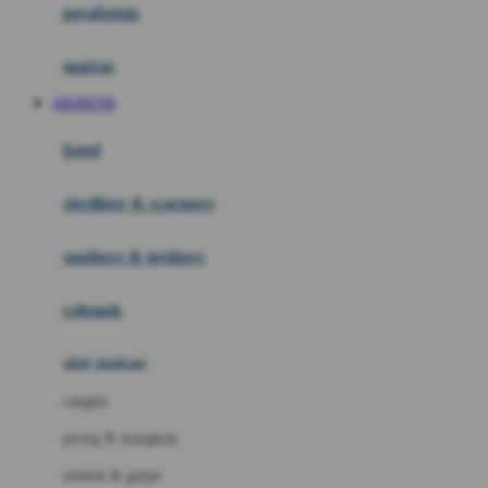
perabotan
Happy Tummy
Hauck
matras
Havaianas
SBOBET88
Hegen
botol
Hot Wheels
sterilizer & warmers
Hybrid
soothers & teethers
I
Inlacta DHA
celemek
Interlac
alat makan
Ivenet
cangkir
J
piring & mangkuk
Jack N Jill
sendok & garpu