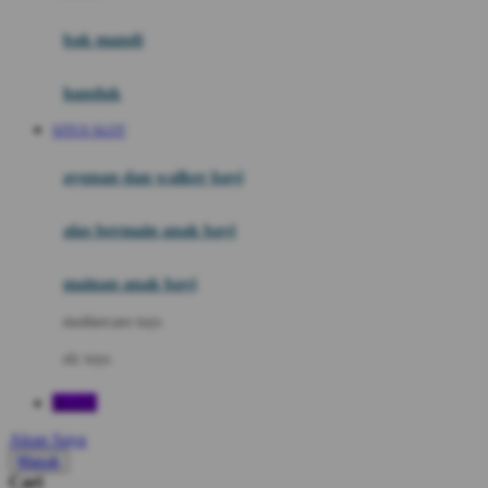
Mini Monkey
Moby
bak mandi
Momami
handuk
Mothercare
SITUS SLOT
Mustela
ayunan dan walker bayi
My Buddy Tag
My K
alas bermain anak bayi
N
mainan anak bayi
Naif
mothercare toys
Nike
elc toys
Nordic Natural
SLOT
Nuby
Akun Saya
Nuna
Masuk
Cari