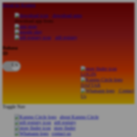
lewati ke Konten
download apps
download app from:
gift registry
Bahasa
ID
LOGIN
DAFTAR
Contact
Us
Toggle Nav
about Kanmo Circle
gift registry
store finder
contact us