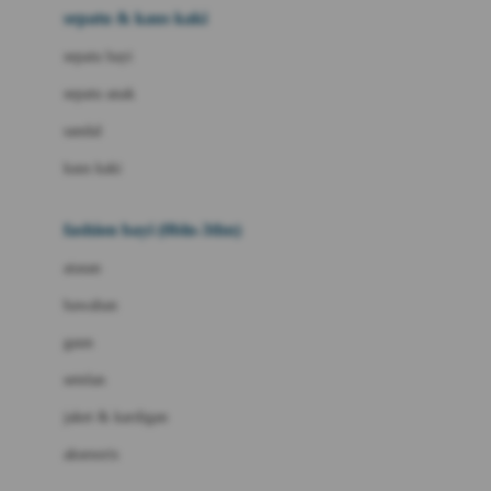
Beauty Barn
sepatu & kaus kaki
Bio Oil
sepatu bayi
Biolane
sepatu anak
Bite Fighters
sandal
Bizzi Growin
kaus kaki
Blackmores
fashion bayi (0bln-3thn)
Blooming Marvellous
atasan
Bonnels
bawahan
Bravado
gaun
Bruder
setelan
Brush Baby
jaket & kardigan
Buds Organics
aksesoris
Bugaboo