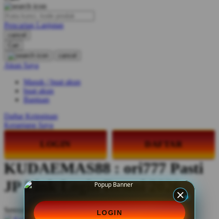
O
Pencarian Lanjutan
Oh Ma Grain
cancel
Okiedog
Cari
cancel
P
Akun Saya
Masuk / buat akun
Peachy
buat akun
Phil & Ted's
Bantuan
Philips Avent
Daftar Keinginan
Keranjang Saya
Pigeon
LOGIN
DAFTAR
Playgro
KUDAEMAS88 : ori777 Pasti
Poled Global
JP Link Login Resmi 2026
Ponycycle
Puma
Serendah
Rp 10.000
LOGIN
Pureats