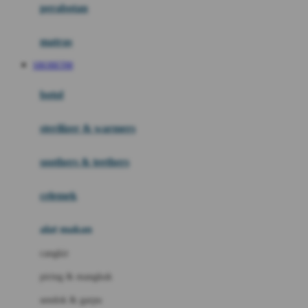
perabotan
Happy Tummy
Hauck
matras
Havaianas
SBOBET88
Hegen
botol
Hot Wheels
sterilizer & warmers
Hybrid
soothers & teethers
I
Inlacta DHA
celemek
Interlac
alat makan
Ivenet
cangkir
J
piring & mangkuk
Jack N Jill
sendok & garpu