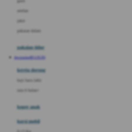
gaun
Dae Organics
setelan
Docare
jaket
Doona
pakaian dalam
Down To Earth
Drew
pakaian tidur
Dr. Brown's
dewicasino88 LOGIN
E
kereta dorong
ELC
bayi baru lahir
Ergobaby
usia 6 bulan+
Expert Care
koper anak
Ezyroller
kursi mobil
F
0-13 Kg