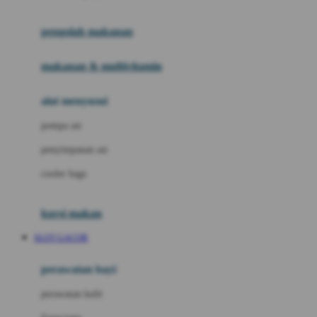
Joie
pengolah makanan
Joolz
Jujube
makanan & multivitamin
K
alat menyusui
Kiddycuts
pompa asi
Kumon
penyimpanan asi
L
cooler bags
Leapfrog
kursi makan
Leclerc
SLOT GACOR
Lee Vierra
Lillebaby
perawatan bayi
Little Bird Told Me
perawatan kulit
Little Miss Janis