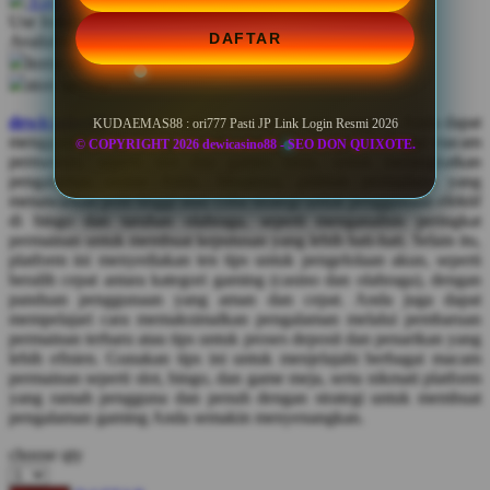
Earn
1.000.000
-
100.000.000
Bonus
Use Installment Options from
.
Laarn more
Q
DAFTAR
Available for :
home delivery
QV Baby
store pickup
dewicasino88
Setelah Anda mendaftar sebagai anggota, Anda dapat
KUDAEMAS88 : ori777 Pasti JP Link Login Resmi 2026
R
menggunakan tips yang tersedia untuk menavigasi berbagai macam
© COPYRIGHT 2026 dewicasino88 - SEO DON QUIXOTE.
permainan, seperti slot dan games meja, untuk meningkatkan
Real Shades
pengalaman online Anda. Misalnya, pilihlah permainan yang
menawarkan poin tinggi atau coba strategi untuk penggunaan efektif
Red Castle
di bingo dan taruhan olahraga, seperti menganalisis peringkat
permainan untuk membuat keputusan yang lebih hati-hati. Selain itu,
Ribbon Madness
platform ini menyediakan ten tips untuk pengelolaan akun, seperti
beralih cepat antara kategori gaming (casino dan olahraga), dengan
S
panduan penggunaan yang aman dan cepat. Anda juga dapat
mempelajari cara memaksimalkan pengalaman melalui pembaruan
Sebamed
permainan terbaru atau tips untuk proses deposit dan penarikan yang
lebih efisien. Gunakan tips ini untuk menjelajahi berbagai macam
Silver Cross
permainan seperti slot, bingo, dan game meja, serta nikmati platform
yang ramah pengguna dan penuh dengan strategi untuk membuat
Simply Idea
pengalaman gaming Anda semakin menyenangkan.
Skip Hop
choose qty
Spectra