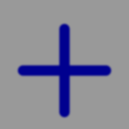
X
Xootz
Y
Yamatoya
Z
Zaxy
Zoggs
0-9
4Moms
59S