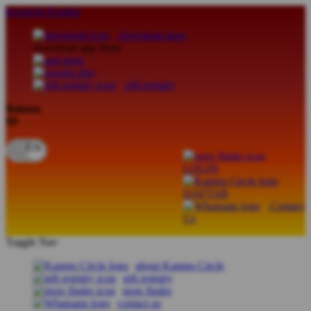
lewati ke Konten
download apps
download app from:
gift registry
Bahasa
ID
LOGIN
DAFTAR
Contact
Us
Toggle Nav
about Kanmo Circle
gift registry
store finder
contact us