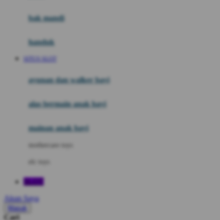
Mini Monkey
Moby
bak mandi
Momami
handuk
Mothercare
SITUS SLOT
Mustela
ayunan dan walker bayi
My Buddy Tag
My K
alas bermain anak bayi
N
mainan anak bayi
Naif
mothercare toys
Nike
elc toys
Nordic Natural
SLOT
Nuby
Akun Saya
Nuna
Masuk
Cari