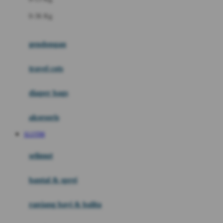
Felt So Sweet
0-36 Kg
Fisher Price
Flipper
gendongan
Friends Of Sally
travel cots
G
diaper bags
Gb
Geko
aksesoris
Graco
SLOT88
Gund
selimut
H
bantal & sprei
Habbie
Haenim
ranjang bayi & balita
Happy Horse