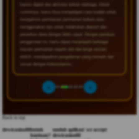
‹
›
Back to top
dewicasino88
butuh
unduh aplikasi
we accept
bantuan?
dewicasino88
hubungi
kami
dewicasino88
SLOT
Direktorat Jenderal
hubungi
ikuti kami di
dewicasino88