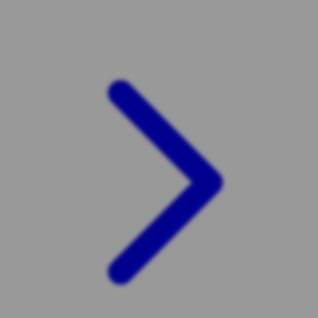
Twistshake
TY Toys
U
V
Veja
Vitaflow
Vtech
W
Waterland
Wellness