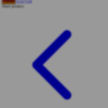
DAFTAR
LOGIN
Squishmallows
Share product:
Starbooks
Stick-O
Stokke
Sudocrem
Sumimo
Sunnylife
Sun-Staches
Swimava
T
Tommee Tippee
Trunki
Tutti Bambini