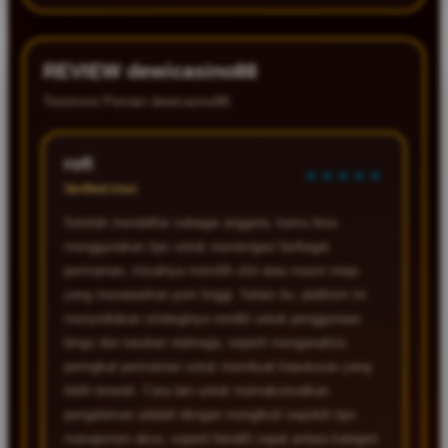
atau melihat promosi terbaru. Platform ini menyediakan
berbagai tips untuk menjelajahi platform. Misalnya,
cepat antara kategori game kasino dan aktivitas terkait
khusus. Selain itu, platform ini juga menyediakan
panduan penggunaan yang aman dan cepat untuk
kamu bisa mencoba strategi baru untuk permainan
olahraga. Anda dapat mengatur akun Anda dengan
pilihan untuk taruhan olahraga, dimana kamu dapat
mengelola akun, beralih antara kategori permainan, dan
bingo atau mempelajari cara menganalisis peringkat
mudah, memeriksa riwayat aktivitas, dan
mengikuti pertandingan favoritmu dan berpartisipasi
REVIEW dewicasino88
melakukan deposit maupun penarikan. Pengguna juga
dalam taruhan olahraga untuk mengambil keputusan
mengoptimalkan pengalaman bermain Anda secara
secara virtual. Untuk pengalaman yang lebih optimal,
bisa mendapatkan bantuan dukungan jika diperlukan.
Testimoni Pemain dewicasino88.
yang lebih tepat. Platform ini juga menyediakan
online. Platform ini juga memberikan informasi terbaru
terdapat tips dan strategi yang bisa kamu gunakan,
informasi tentang cara mengelola poin dan
tentang petunjuk menggunakan fitur-fitur platform dan
seperti mempelajari cara terbaik untuk mengelola
memanfaatkan promosi yang tersedia. Selain itu, kamu
update permainan yang terbaru. Dengan mempelajari
akunmu, mulai dari daftar (register) sebagai anggota
dina
bisa mendapatkan tips untuk navigasi cepat antar
★★★★★
tips dan strategi yang tersedia, Anda dapat
hingga memantau poin atau saldo. Pengguna juga
Verified User
kategori permainan, seperti dari casino ke olahraga atau
memaksimalkan pengalaman bermain dan menjelajahi
dapat dengan mudah beralih antara kategori permainan
sebaliknya. Bagi yang baru bergabung, ada panduan
Setelah mengunduh aplikasi dan mendaftar menjadi
berbagai macam game yang ditawarkan dengan cara
hanya dalam beberapa klik. Jadi, kamu dapat
mengenai cara daftar dan melakukan deposit serta
yang lebih mudah dan menyenangkan.
anggota, kamu bisa memulai petualangan seru di dunia
menikmati platform ini secara efektif dengan mengikuti
withdrawal dengan aman dan efisien. Dengan
online casino ini! Platform ini menyediakan beragam
alur penggunaan serta tips yang diberikan, untuk
mempelajari cara-cara ini, kamu akan lebih mudah
permainan seperti slot, bingo, dan berbagai jenis game
pengalaman bermain online yang menyenangkan dan
menikmati beragam game online seperti slot, table
optimal.
meja. Misalnya, untuk kamu penggemar olahraga,
games, dan sports betting dengan menciptakan
tersedia juga sports-related gaming untuk memuaskan
pengalaman yang menyenangkan dan bermanfaat.
semangatmu. Untuk memaksimalkan pengalaman
bermain, cobalah tips dan strategi yang tersedia, salah
satunya adalah analisa peringkat permainan agar
keputusanmu lebih tepat. Selain itu, platform ini juga