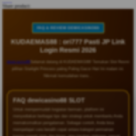
Share product:
FAQ & REVIEW DEWICASINO88
KUDAEMAS88 : ori777 Pasti JP Link
Login Resmi 2026
dewicasino88
Selamat datang di KUDAEMAS88! Temukan Slot Resmi
pilihan Starlight Princess paling Paling Gacor Hari Ini malam ini.
Nikmati kemudahan trans...
FAQ dewicasino88 SLOT
Untuk mempermudah kegiatan bermain, platform ini
menyediakan berbagai tips dan strategi untuk membantu Anda
memaksimalkan pengalaman. Sebagai contoh, Anda bisa
mempelajari cara beralih cepat antara kategori permainan