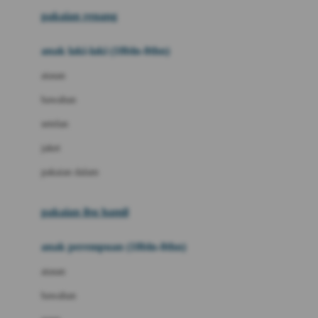
Buggygear
pakaian renang
Bumkins
anak laki-laki (18bln-8thn)
C
atasan
Cetaphil
bawahan
Chicco
setelan
Childlife
jaket
Clevamama
pakaian dalam
Cocolatte
Cottonseeds
pakaian ibu hamil
Cozy N Safe
anak perempuan (18bln-8thn)
Crane
atasan
Cybex
bawahan
D