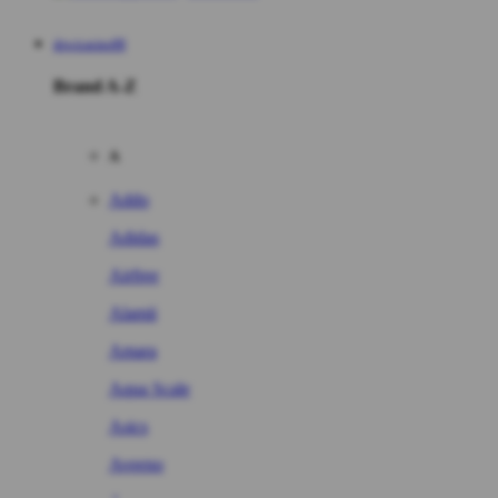
dewicasino88
Brand A-Z
A
Addo
Adidas
Airfree
Alamii
Amara
Aqua Scale
Asics
Aveeno