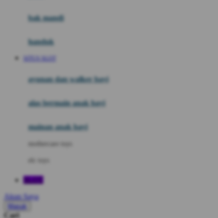
Mini Monkey
Moby
bak mandi
Momami
handuk
Mothercare
SITUS SLOT
Mustela
ayunan dan walker bayi
My Buddy Tag
My K
alas bermain anak bayi
N
mainan anak bayi
Naif
mothercare toys
Nike
elc toys
Nordic Natural
SLOT
Nuby
Akun Saya
Nuna
Masuk
Cari