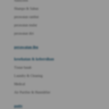
Sunscreen
London Taxi
Shampo & Sabun
Love To Dream
perawatan rambut
perawatan mulut
M
perawatan diri
Magformers
Mama's Choice
perawatan ibu
Mamas&Papas
kesehatan & kebersihan
Mamaway
Tissue basah
Maxi Cosi
Laundry & Cleaning
Megabloks
Medical
Micro
Air Purifier & Humidifier
MiDeer
Mimi & Lula
potty