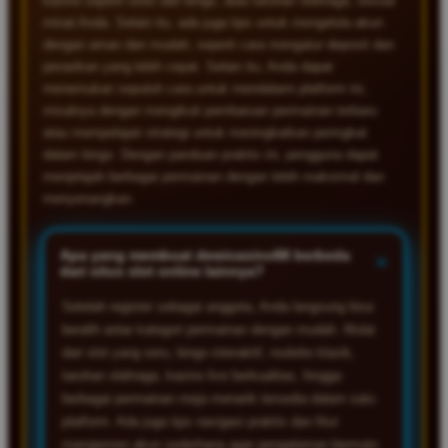
kasino seperti slots dan bingo, atau taruhan olahraga, sesuai
minat Anda. Selain itu, ada juga tips untuk mengelola akun
dengan aman dan mudah, seperti cara mengatur deposit dan
penarikan yang lebih cepat. Selain itu, Anda dapat
menemukan sepuluh cara untuk mendalami platform ini,
misalnya dengan mengikuti pembaruan permainan terbaru
atau mempelajari strategi untuk meningkatkan peringkat
dalam bingo. Dengan panduan praktis ini, pengguna dapat
menjelajah berbagai permainan dengan lebih maksimal dan
menyenangkan.
Apa yang membuat dewicasino88 berbeda
+
dari situs slot online lainnya?
Setelah register sebagai anggota, Anda langsung bisa
beralih antar kategori permainan dengan mudah. Mulai
dari slot yang seru, bingo interaktif, roulette klasik,
taruhan olahraga, kasino live berkualitas, hingga
berbagai permainan meja menarik tersedia dalam satu
platform. Ada juga tips navigasi praktis dan fitur
manajemen akun sederhana agar pengalaman bermain