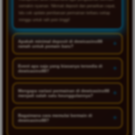
semakin nyaman. Nikmati deposit dan penarikan cepat,
lalu cek update pembaruan permainan terbaru setiap
minggu untuk raih poin tinggi!
Apakah minimal deposit di dewicasino88
+
ramah untuk pemain baru?
Platform ini menyediakan beragam pilihan permainan
online untuk Anda nikmati, mulai dari digital slots dan
Event apa saja yang biasanya tersedia di
+
dewicasino88?
bingo hingga table games dan sports-related gaming.
Sebagai contoh, selain mengakses beragam pilihan
Setelah mendaftar, anggota dapat menggunakan tips
game yang tersedia, Anda juga dapat mempelajari
untuk menavigasi berbagai permainan kasino, slot,
Mengapa variasi permainan di dewicasino88
strategize untuk meningkatkan peluang bermain seperti
+
menjadi salah satu keunggulannya?
bingo, dan taruhan olahraga di platform ini. Misalnya,
menganalisis peringkat permainan untuk membuat
para pemain bisa memilih permainan yang memiliki poin
keputusan lebih hati-hati dalam taruhan olahraga. Cara
Platform ini memungkinkan kamu untuk menjelajahi
tinggi atau strategi seperti menganalisis peringkat
ini dapat membantu Anda lebih menikmati pengalaman
berbagai macam permainan online, seperti slot, bingo,
Bagaimana cara memulai bermain di
permainan dalam kategori olahraga untuk membuat
+
berpartisipasi dalam berbagai macam event olahraga.
dewicasino88?
dan berbagai jenis permainan meja. Misalnya, kamu
keputusan yang lebih hati-hati. Selain itu, pengguna
Selain itu, platform ini menawarkan tips untuk
bisa mencoba slot dengan hadiah-hadiah menarik atau
dapat mengakses tips tentang cara mendaftar gratis
Setelah daftar akun selesai, kamu bisa menggunakan
manajemen akun yang efektif, seperti beralih dengan
menantang dirimu dalam game bingo dengan strategi