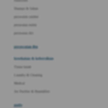
Sunscreen
London Taxi
Shampo & Sabun
Love To Dream
perawatan rambut
perawatan mulut
M
perawatan diri
Magformers
Mama's Choice
perawatan ibu
Mamas&Papas
kesehatan & kebersihan
Mamaway
Tissue basah
Maxi Cosi
Laundry & Cleaning
Megabloks
Medical
Micro
Air Purifier & Humidifier
MiDeer
Mimi & Lula
potty