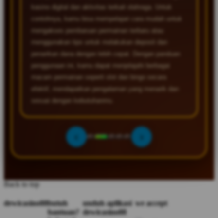
menawarkan panduan tentang cara mudah mengelola
akun, seperti beralih cepat antara kategori permainan
atau memeriksa riwayat aktivitas secara teratur.
Jangan lupa, akses update terbaru untuk menikmati
permainan baru dan fitur-fitur menarik!
‹
›
Back to top
dewicasino88
butuh
unduh aplikasi
we accept
bantuan?
dewicasino88
hubungi
kami
dewicasino88
SLOT
Direktorat Jenderal
hubungi
ikuti kami di
dewicasino88