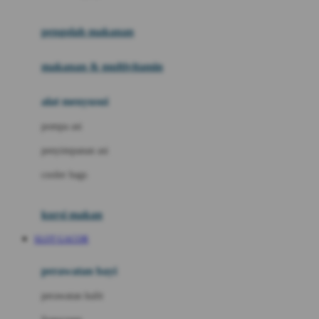
Joie
pengolah makanan
Joolz
Jujube
makanan & multivitamin
K
alat menyusui
Kiddycuts
pompa asi
Kumon
penyimpanan asi
L
cooler bags
Leapfrog
kursi makan
Leclerc
SLOT GACOR
Lee Vierra
Lillebaby
perawatan bayi
Little Bird Told Me
perawatan kulit
Little Miss Janis