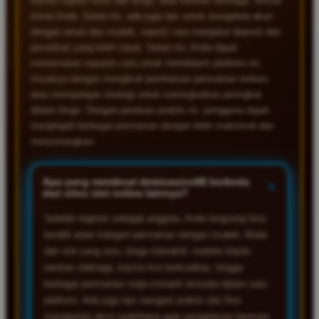
kasino seperti slots dan bingo, atau taruhan olahraga, sesuai
minat Anda. Selain itu, ada juga tips untuk mengelola akun
dengan aman dan mudah, seperti cara mengatur deposit dan
penarikan yang lebih cepat. Selain itu, Anda dapat
menemukan sepuluh cara untuk mendalami platform ini,
misalnya dengan mengikuti pembaruan permainan terbaru
atau mempelajari strategi untuk meningkatkan peringkat
dalam bingo. Dengan panduan praktis ini, pengguna dapat
menjelajah berbagai permainan dengan lebih maksimal dan
menyenangkan.
Apa yang membuat dewicasino88 berbeda
+
dari situs slot online lainnya?
Setelah register sebagai anggota, Anda langsung bisa
beralih antar kategori permainan dengan mudah. Mulai
dari slot yang seru, bingo interaktif, roulette klasik,
taruhan olahraga, kasino live berkualitas, hingga
berbagai permainan meja menarik tersedia dalam satu
platform. Ada juga tips navigasi praktis dan fitur
manajemen akun sederhana agar pengalaman bermain