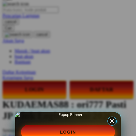
O
Pencarian Lanjutan
Oh Ma Grain
cancel
Okiedog
Cari
cancel
P
Akun Saya
Masuk / buat akun
Peachy
buat akun
Phil & Ted's
Bantuan
Philips Avent
Daftar Keinginan
Keranjang Saya
Pigeon
LOGIN
DAFTAR
Playgro
KUDAEMAS88 : ori777 Pasti
Poled Global
JP Link Login Resmi 2026
Ponycycle
Puma
Serendah
Rp 10.000
LOGIN
Pureats