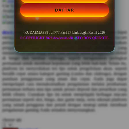
Earn
1.000.000
-
100.000.000
Bonus
Use Installment Options from
.
Laarn more
Q
DAFTAR
Available for :
home delivery
QV Baby
store pickup
dewicasino88
Setelah Anda mendaftar sebagai anggota, Anda dapat
KUDAEMAS88 : ori777 Pasti JP Link Login Resmi 2026
R
menggunakan tips yang tersedia untuk menavigasi berbagai macam
© COPYRIGHT 2026 dewicasino88 - SEO DON QUIXOTE.
permainan, seperti slot dan games meja, untuk meningkatkan
Real Shades
pengalaman online Anda. Misalnya, pilihlah permainan yang
menawarkan poin tinggi atau coba strategi untuk penggunaan efektif
Red Castle
di bingo dan taruhan olahraga, seperti menganalisis peringkat
permainan untuk membuat keputusan yang lebih hati-hati. Selain itu,
Ribbon Madness
platform ini menyediakan ten tips untuk pengelolaan akun, seperti
beralih cepat antara kategori gaming (casino dan olahraga), dengan
S
panduan penggunaan yang aman dan cepat. Anda juga dapat
mempelajari cara memaksimalkan pengalaman melalui pembaruan
Sebamed
permainan terbaru atau tips untuk proses deposit dan penarikan yang
lebih efisien. Gunakan tips ini untuk menjelajahi berbagai macam
Silver Cross
permainan seperti slot, bingo, dan game meja, serta nikmati platform
yang ramah pengguna dan penuh dengan strategi untuk membuat
Simply Idea
pengalaman gaming Anda semakin menyenangkan.
Skip Hop
choose qty
Spectra