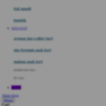
Mini Monkey
Moby
bak mandi
Momami
handuk
Mothercare
SITUS SLOT
Mustela
ayunan dan walker bayi
My Buddy Tag
My K
alas bermain anak bayi
N
mainan anak bayi
Naif
mothercare toys
Nike
elc toys
Nordic Natural
SLOT
Nuby
Akun Saya
Nuna
Masuk
Cari