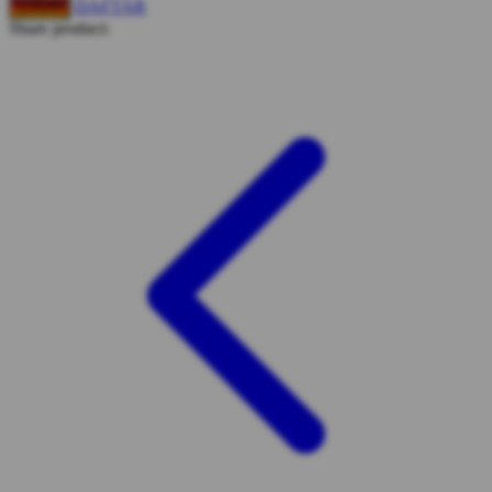
DAFTAR
LOGIN
Squishmallows
Share product:
Starbooks
Stick-O
Stokke
Sudocrem
Sumimo
Sunnylife
Sun-Staches
Swimava
T
Tommee Tippee
Trunki
Tutti Bambini