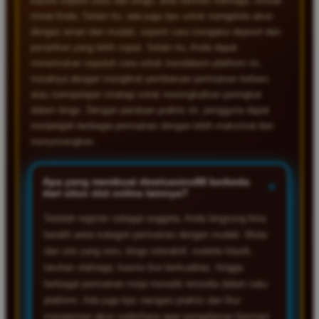
kasino seperti slots dan bingo, atau taruhan olahraga, sesuai
minat Anda. Selain itu, ada juga tips untuk mengelola akun
dengan aman dan mudah, seperti cara mengatur deposit dan
penarikan yang lebih cepat. Selain itu, Anda dapat
menemukan sepuluh cara untuk mendalami platform ini,
misalnya dengan mengikuti pembaruan permainan terbaru
atau mempelajari strategi untuk meningkatkan peringkat
dalam bingo. Dengan panduan praktis ini, pengguna dapat
menjelajah berbagai permainan dengan lebih maksimal dan
menyenangkan.
Apa yang membuat dewicasino88 berbeda
+
dari situs slot online lainnya?
Setelah register sebagai anggota, Anda langsung bisa
beralih antar kategori permainan dengan mudah. Mulai
dari slot yang seru, bingo interaktif, roulette klasik,
taruhan olahraga, kasino live berkualitas, hingga
berbagai permainan meja menarik tersedia dalam satu
platform. Ada juga tips navigasi praktis dan fitur
manajemen akun sederhana agar pengalaman bermain