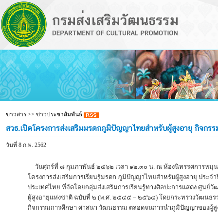
ข่าวสาร
>>
ข่าวประชาสัมพันธ์
สวธ.เปิดโครงการส่งเสริมมรดกภูมิปัญญาไทยสำหรับผู้สูงอายุ กิจกรร
วันที่ 8 ก.พ. 2562
วันศุกร์ที่ ๘ กุมภาพันธ์ ๒๕๖๒ เวลา ๑๒.๓๐ น. ณ ห้องนิทรรศการหมุ
โครงการส่งเสริมการเรียนรู้มรดก ภูมิปัญญาไทยสำหรับผู้สูงอายุ ประจ
ประเทศไทย ที่จัดโดยกลุ่มส่งเสริมการเรียนรู้ทางศิลปะการแสดง ศูนย
ผู้สูงอายุแห่งชาติ ฉบับที่ ๒ (พ.ศ. ๒๕๔๕ – ๒๕๖๔) โดยกระทรวงวัฒนธรรม
กิจกรรมการศึกษา ศาสนา วัฒนธรรม ตลอดจนการนำภูมิปัญญาของผู้ส