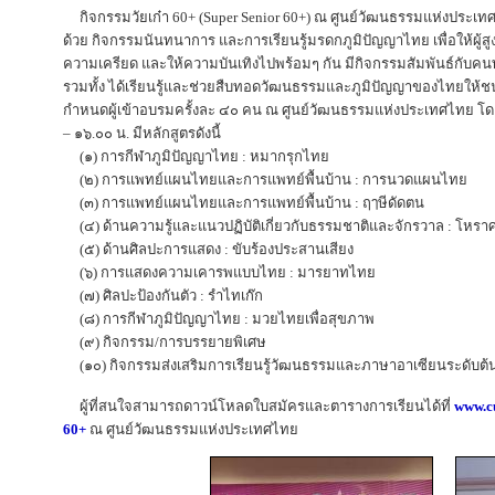
กิจกรรมวัยเก๋า 60+ (Super Senior 60+) ณ ศูนย์วัฒนธรรมแห่งประเทศไทย 
ด้วย กิจกรรมนันทนาการ และการเรียนรู้มรดกภูมิปัญญาไทย เพื่อให้ผู้ส
ความเครียด และให้ความบันเทิงไปพร้อมๆ กัน มีกิจกรรมสัมพันธ์กับคน
รวมทั้ง ได้เรียนรู้และช่วยสืบทอดวัฒนธรรมและภูมิปัญญาของไทยให้ชนรุ
กำหนดผู้เข้าอบรมครั้งละ ๔๐ คน ณ ศูนย์วัฒนธรรมแห่งประเทศไทย โด
– ๑๖.๐๐ น. มีหลักสูตรดังนี้
(๑) การกีฬาภูมิปัญญาไทย : หมากรุกไทย
(๒) การแพทย์แผนไทยและการแพทย์พื้นบ้าน : การนวดแผนไทย
(๓) การแพทย์แผนไทยและการแพทย์พื้นบ้าน : ฤๅษีดัดตน
(๔) ด้านความรู้และแนวปฏิบัติเกี่ยวกับธรรมชาติและจักรวาล : โหรา
(๕) ด้านศิลปะการแสดง : ขับร้องประสานเสียง
(๖) การแสดงความเคารพแบบไทย : มารยาทไทย
(๗) ศิลปะป้องกันตัว : รำไทเก๊ก
(๘) การกีฬาภูมิปัญญาไทย : มวยไทยเพื่อสุขภาพ
(๙) กิจกรรม/การบรรยายพิเศษ
(๑๐) กิจกรรมส่งเสริมการเรียนรู้วัฒนธรรมและภาษาอาเซียนระดับต้น 
ผู้ที่สนใจสามารถดาวน์โหลดใบสมัครและตารางการเรียนได้ที่
www.cu
60+
ณ ศูนย์วัฒนธรรมแห่งประเทศไทย