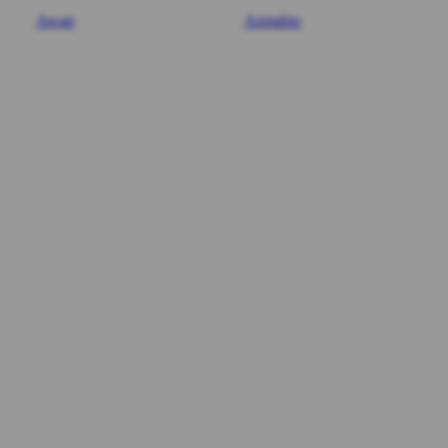
Awan
Azetabio