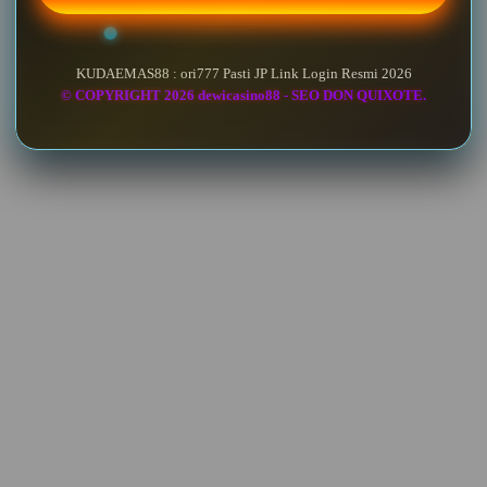
KUDAEMAS88 : ori777 Pasti JP Link Login Resmi 2026
© COPYRIGHT 2026 dewicasino88 - SEO DON QUIXOTE.