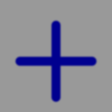
X
Xootz
Y
Yamatoya
Z
Zaxy
Zoggs
0-9
4Moms
59S