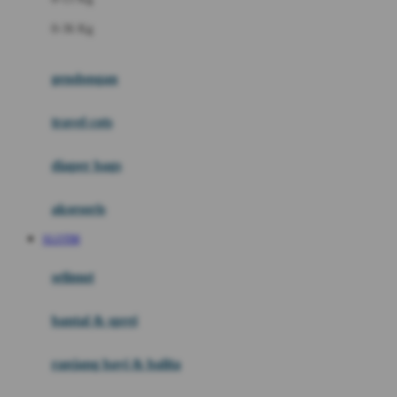
Felt So Sweet
0-36 Kg
Fisher Price
Flipper
gendongan
Friends Of Sally
travel cots
G
diaper bags
Gb
Geko
aksesoris
Graco
SLOT88
Gund
selimut
H
bantal & sprei
Habbie
Haenim
ranjang bayi & balita
Happy Horse