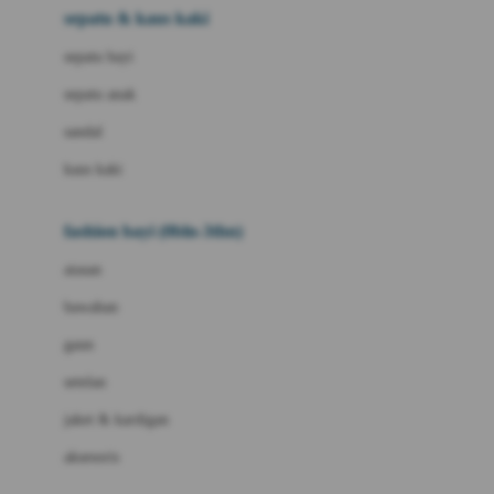
Beauty Barn
sepatu & kaus kaki
Bio Oil
sepatu bayi
Biolane
sepatu anak
Bite Fighters
sandal
Bizzi Growin
kaus kaki
Blackmores
fashion bayi (0bln-3thn)
Blooming Marvellous
atasan
Bonnels
bawahan
Bravado
gaun
Bruder
setelan
Brush Baby
jaket & kardigan
Buds Organics
aksesoris
Bugaboo