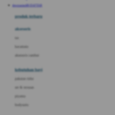
Awan
dewicasino88 DAFTAR
Azetabio
produk terbaru
B
aksesoris
Baabaasheepz
tas
Babiators
kacamata
Baby Dove
aksesoris rambut
Baby Jogger
Baby Rovega
kebutuhan bayi
Babybee
pakaian tidur
Banana Boat
set & terusan
Banz
piyama
Barbie
bodysuits
Beaba