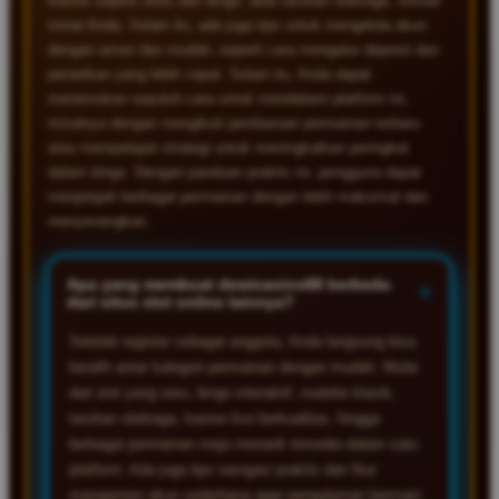
kasino seperti slots dan bingo, atau taruhan olahraga, sesuai
minat Anda. Selain itu, ada juga tips untuk mengelola akun
dengan aman dan mudah, seperti cara mengatur deposit dan
penarikan yang lebih cepat. Selain itu, Anda dapat
menemukan sepuluh cara untuk mendalami platform ini,
misalnya dengan mengikuti pembaruan permainan terbaru
atau mempelajari strategi untuk meningkatkan peringkat
dalam bingo. Dengan panduan praktis ini, pengguna dapat
menjelajah berbagai permainan dengan lebih maksimal dan
menyenangkan.
Apa yang membuat dewicasino88 berbeda
+
dari situs slot online lainnya?
Setelah register sebagai anggota, Anda langsung bisa
beralih antar kategori permainan dengan mudah. Mulai
dari slot yang seru, bingo interaktif, roulette klasik,
taruhan olahraga, kasino live berkualitas, hingga
berbagai permainan meja menarik tersedia dalam satu
platform. Ada juga tips navigasi praktis dan fitur
manajemen akun sederhana agar pengalaman bermain