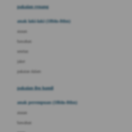
Buggygear
pakaian renang
Bumkins
anak laki-laki (18bln-8thn)
C
atasan
Cetaphil
bawahan
Chicco
setelan
Childlife
jaket
Clevamama
pakaian dalam
Cocolatte
Cottonseeds
pakaian ibu hamil
Cozy N Safe
anak perempuan (18bln-8thn)
Crane
atasan
Cybex
bawahan
D