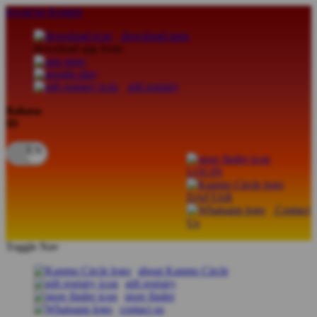
lewati ke Konten
download apps
download app from:
gift registry
Bahasa
ID
LOGIN
DAFTAR
Contact
Us
Toggle Nav
about Kanmo Circle
gift registry
store finder
contact us