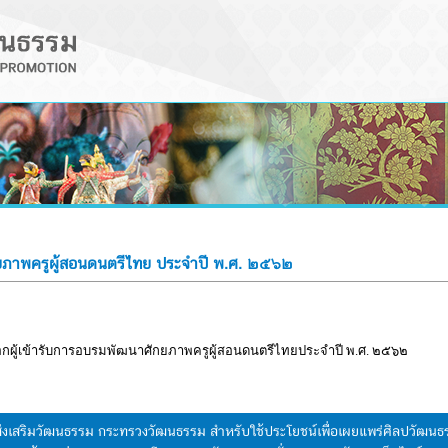
กยภาพครูผู้สอนดนตรีไทย ประจำปี พ.ศ. ๒๕๖๒
ือกผู้เข้ารับการอบรมพัฒนาศักยภาพครูผู้สอนดนตรีไทยประจำปี พ.ศ. ๒๕๖๒
มส่งเสริมวัฒนธรรม กระทรวงวัฒนธรรม สำหรับใช้ประโยชน์เพื่อเผยแพร่ศิลปวัฒ