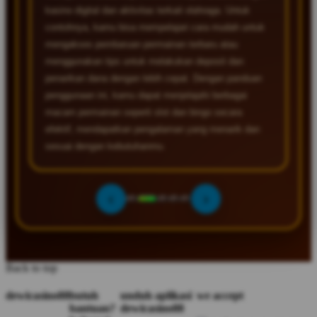
‹
›
Back to top
dewicasino88
butuh
unduh aplikasi
we accept
bantuan?
dewicasino88
hubungi
kami
dewicasino88
SLOT
Direktorat Jenderal
hubungi
ikuti kami di
dewicasino88