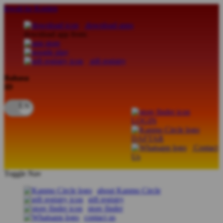
lewati ke Konten
download apps
download app from:
gift registry
Bahasa
ID
LOGIN
DAFTAR
Contact
Us
Toggle Nav
about Kanmo Circle
gift registry
store finder
contact us