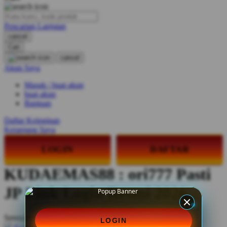
O
Pencarian Lanjutan
Oh Ma Grain
cancel
Okiedog
Cari
cancel
P
Akun Saya
Masuk / buat akun
Peachy
buat akun
Phil & Ted's
Bantuan
Philips Avent
Daftar Keinginan
Keranjang Saya
Pigeon
LOGIN
DAFTAR
Playgro
KUDAEMAS88 : ori777 Pasti
Poled Global
JP Link Login Resmi 2026
Ponycycle
Puma
Serendah
Rp 10.000
LOGIN
Pureats