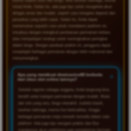
kasino seperti slots dan bingo, atau taruhan olahraga, sesuai
minat Anda. Selain itu, ada juga tips untuk mengelola akun
dengan aman dan mudah, seperti cara mengatur deposit dan
penarikan yang lebih cepat. Selain itu, Anda dapat
menemukan sepuluh cara untuk mendalami platform ini,
misalnya dengan mengikuti pembaruan permainan terbaru
atau mempelajari strategi untuk meningkatkan peringkat
dalam bingo. Dengan panduan praktis ini, pengguna dapat
menjelajah berbagai permainan dengan lebih maksimal dan
menyenangkan.
Apa yang membuat dewicasino88 berbeda
+
dari situs slot online lainnya?
Setelah register sebagai anggota, Anda langsung bisa
beralih antar kategori permainan dengan mudah. Mulai
dari slot yang seru, bingo interaktif, roulette klasik,
taruhan olahraga, kasino live berkualitas, hingga
berbagai permainan meja menarik tersedia dalam satu
platform. Ada juga tips navigasi praktis dan fitur
manajemen akun sederhana agar pengalaman bermain