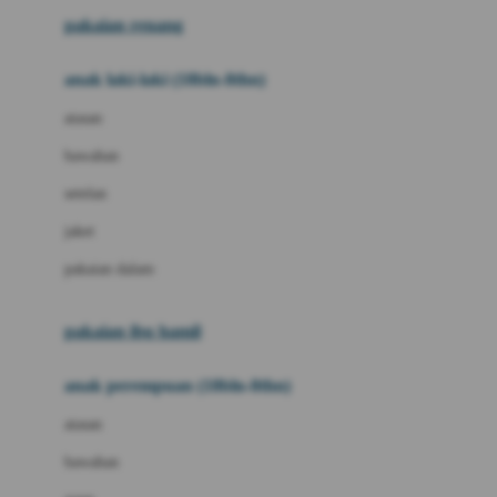
Buggygear
pakaian renang
Bumkins
anak laki-laki (18bln-8thn)
C
atasan
Cetaphil
bawahan
Chicco
setelan
Childlife
jaket
Clevamama
pakaian dalam
Cocolatte
Cottonseeds
pakaian ibu hamil
Cozy N Safe
anak perempuan (18bln-8thn)
Crane
atasan
Cybex
bawahan
D