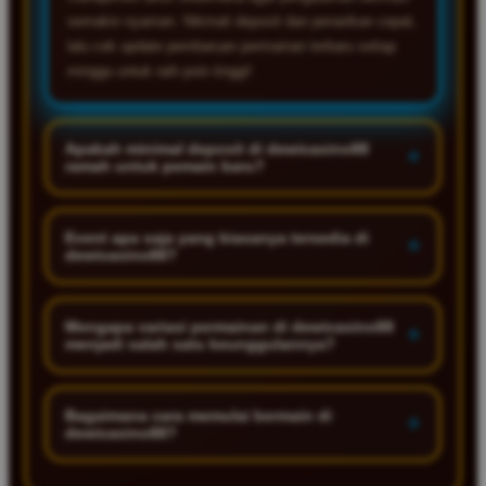
semakin nyaman. Nikmati deposit dan penarikan cepat,
lalu cek update pembaruan permainan terbaru setiap
minggu untuk raih poin tinggi!
Apakah minimal deposit di dewicasino88
+
ramah untuk pemain baru?
Platform ini menyediakan beragam pilihan permainan
online untuk Anda nikmati, mulai dari digital slots dan
Event apa saja yang biasanya tersedia di
+
dewicasino88?
bingo hingga table games dan sports-related gaming.
Sebagai contoh, selain mengakses beragam pilihan
Setelah mendaftar, anggota dapat menggunakan tips
game yang tersedia, Anda juga dapat mempelajari
untuk menavigasi berbagai permainan kasino, slot,
Mengapa variasi permainan di dewicasino88
strategize untuk meningkatkan peluang bermain seperti
+
menjadi salah satu keunggulannya?
bingo, dan taruhan olahraga di platform ini. Misalnya,
menganalisis peringkat permainan untuk membuat
para pemain bisa memilih permainan yang memiliki poin
keputusan lebih hati-hati dalam taruhan olahraga. Cara
Platform ini memungkinkan kamu untuk menjelajahi
tinggi atau strategi seperti menganalisis peringkat
ini dapat membantu Anda lebih menikmati pengalaman
berbagai macam permainan online, seperti slot, bingo,
Bagaimana cara memulai bermain di
permainan dalam kategori olahraga untuk membuat
+
berpartisipasi dalam berbagai macam event olahraga.
dewicasino88?
dan berbagai jenis permainan meja. Misalnya, kamu
keputusan yang lebih hati-hati. Selain itu, pengguna
Selain itu, platform ini menawarkan tips untuk
bisa mencoba slot dengan hadiah-hadiah menarik atau
dapat mengakses tips tentang cara mendaftar gratis
Setelah daftar akun selesai, kamu bisa menggunakan
manajemen akun yang efektif, seperti beralih dengan
menantang dirimu dalam game bingo dengan strategi