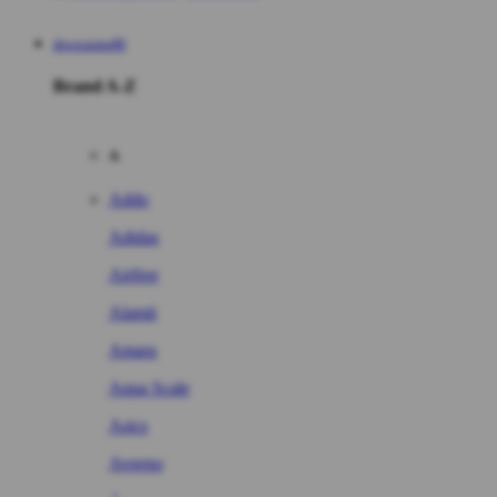
dewicasino88
Brand A-Z
A
Addo
Adidas
Airfree
Alamii
Amara
Aqua Scale
Asics
Aveeno