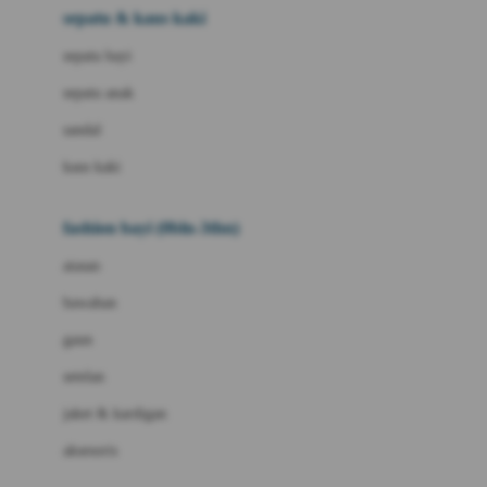
Beauty Barn
sepatu & kaus kaki
Bio Oil
sepatu bayi
Biolane
sepatu anak
Bite Fighters
sandal
Bizzi Growin
kaus kaki
Blackmores
fashion bayi (0bln-3thn)
Blooming Marvellous
atasan
Bonnels
bawahan
Bravado
gaun
Bruder
setelan
Brush Baby
jaket & kardigan
Buds Organics
aksesoris
Bugaboo