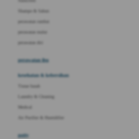
Sunscreen
London Taxi
Shampo & Sabun
Love To Dream
perawatan rambut
perawatan mulut
M
perawatan diri
Magformers
Mama's Choice
perawatan ibu
Mamas&Papas
kesehatan & kebersihan
Mamaway
Tissue basah
Maxi Cosi
Laundry & Cleaning
Megabloks
Medical
Micro
Air Purifier & Humidifier
MiDeer
Mimi & Lula
potty