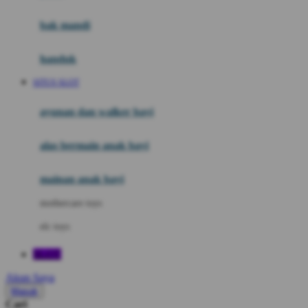
Mini Monkey
Moby
bak mandi
Momami
handuk
Mothercare
SITUS SLOT
Mustela
ayunan dan walker bayi
My Buddy Tag
My K
alas bermain anak bayi
N
mainan anak bayi
Naif
mothercare toys
Nike
elc toys
Nordic Natural
SLOT
Nuby
Akun Saya
Nuna
Masuk
Cari