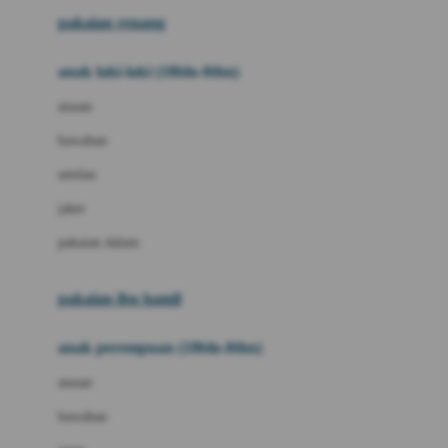
Buggygear
pakaian renang
Bumkins
anak laki-laki (18bln-8thn)
C
atasan
Cetaphil
bawahan
Chicco
setelan
Childlife
jaket
Clevamama
pakaian dalam
Cocolatte
Cottonseeds
pakaian ibu hamil
Cozy N Safe
anak perempuan (18bln-8thn)
Crane
atasan
Cybex
bawahan
D