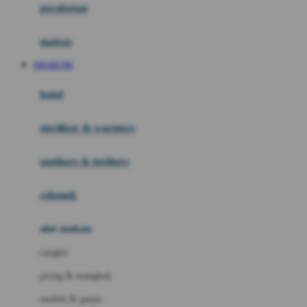
perabotan
Happy Tummy
Hauck
matras
Havaianas
SBOBET88
Hegen
botol
Hot Wheels
sterilizer & warmers
Hybrid
soothers & teethers
I
Inlacta DHA
celemek
Interlac
alat makan
Ivenet
cangkir
J
piring & mangkuk
Jack N Jill
sendok & garpu