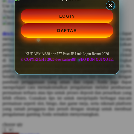
Earn
1.000.000
-
100.000.000
Bonus
Use Installment Options from
.
Laarn more
Q
Available for :
LOGIN
home delivery
QV Baby
store pickup
DAFTAR
dewicasino88
Setelah Anda mendaftar sebagai anggota, Anda dapat
R
menggunakan tips yang tersedia untuk menavigasi berbagai macam
permainan, seperti slot dan games meja, untuk meningkatkan
Real Shades
pengalaman online Anda. Misalnya, pilihlah permainan yang
KUDAEMAS88 : ori777 Pasti JP Link Login Resmi 2026
menawarkan poin tinggi atau coba strategi untuk penggunaan efektif
Red Castle
© COPYRIGHT 2026 dewicasino88 - SEO DON QUIXOTE.
di bingo dan taruhan olahraga, seperti menganalisis peringkat
permainan untuk membuat keputusan yang lebih hati-hati. Selain itu,
Ribbon Madness
platform ini menyediakan ten tips untuk pengelolaan akun, seperti
beralih cepat antara kategori gaming (casino dan olahraga), dengan
S
panduan penggunaan yang aman dan cepat. Anda juga dapat
mempelajari cara memaksimalkan pengalaman melalui pembaruan
Sebamed
permainan terbaru atau tips untuk proses deposit dan penarikan yang
lebih efisien. Gunakan tips ini untuk menjelajahi berbagai macam
Silver Cross
permainan seperti slot, bingo, dan game meja, serta nikmati platform
yang ramah pengguna dan penuh dengan strategi untuk membuat
Simply Idea
pengalaman gaming Anda semakin menyenangkan.
Skip Hop
choose qty
Spectra