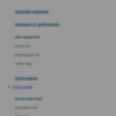
Joie
pengolah makanan
Joolz
Jujube
makanan & multivitamin
K
alat menyusui
Kiddycuts
pompa asi
Kumon
penyimpanan asi
L
cooler bags
Leapfrog
kursi makan
Leclerc
SLOT GACOR
Lee Vierra
Lillebaby
perawatan bayi
Little Bird Told Me
perawatan kulit
Little Miss Janis