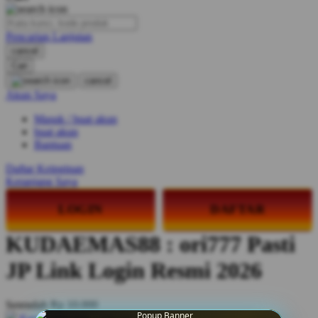
O
Pencarian Lanjutan
Oh Ma Grain
cancel
Okiedog
Cari
cancel
P
Akun Saya
Masuk / buat akun
Peachy
buat akun
Phil & Ted's
Bantuan
Philips Avent
Daftar Keinginan
Keranjang Saya
Pigeon
LOGIN
DAFTAR
Playgro
KUDAEMAS88 : ori777 Pasti
Poled Global
JP Link Login Resmi 2026
Ponycycle
Puma
Serendah
Rp 10.000
Pureats