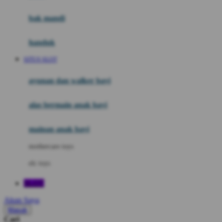
Mini Monkey
Moby
bak mandi
Momami
handuk
Mothercare
SITUS SLOT
Mustela
ayunan dan walker bayi
My Buddy Tag
My K
alas bermain anak bayi
N
mainan anak bayi
Naif
mothercare toys
Nike
elc toys
Nordic Natural
SLOT
Nuby
Akun Saya
Nuna
Masuk
Cari