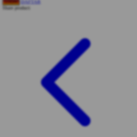
DAFTAR
LOGIN
Squishmallows
Share product:
Starbooks
Stick-O
Stokke
Sudocrem
Sumimo
Sunnylife
Sun-Staches
Swimava
T
Tommee Tippee
Trunki
Tutti Bambini