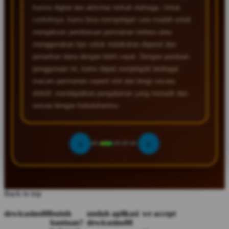
menawarkan panduan tentang cara mudah mengelola
akun, seperti beralih cepat antara kategori permainan
atau memeriksa riwayat aktivitas secara teratur.
Jangan lupa, akses update terbaru untuk menikmati
permainan baru dan fitur-fitur menarik!
‹
›
Back to top
dewicasino88
butuh
unduh aplikasi
we accept
bantuan?
dewicasino88
hubungi
kami
dewicasino88
SLOT
Direktorat Jenderal
hubungi
ikuti kami di
dewicasino88