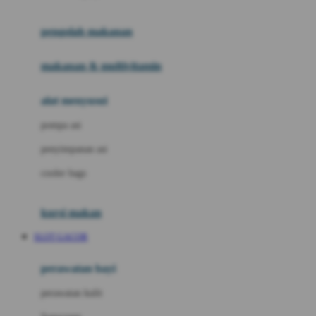
Joie
pengolah makanan
Joolz
Jujube
makanan & multivitamin
K
alat menyusui
Kiddycuts
pompa asi
Kumon
penyimpanan asi
L
cooler bags
Leapfrog
kursi makan
Leclerc
SLOT GACOR
Lee Vierra
Lillebaby
perawatan bayi
Little Bird Told Me
perawatan kulit
Little Miss Janis