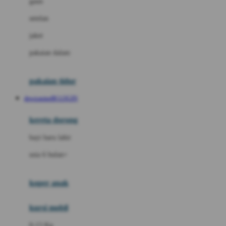
gaun
Dae Organics
setelan
Docare
jaket
Doona
pakaian dalam
Down To Earth
Drew
pakaian tidur
Dr. Brown's
dewicasino88 LOGIN
E
kereta dorong
ELC
bayi baru lahir
Ergobaby
usia 6 bulan+
Expert Care
koper anak
Ezyroller
kursi mobil
F
0-13 Kg