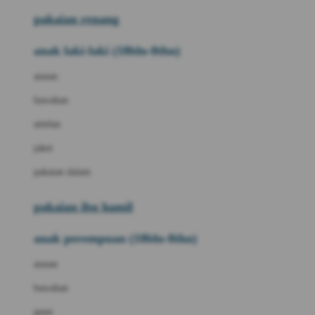
pakaian renang
anak laki-laki (18bln-8thn)
atasan
bawahan
setelan
jaket
pakaian dalam
pakaian ibu hamil
anak perempuan (18bln-8thn)
atasan
bawahan
gaun