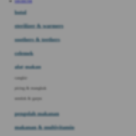
SBOBET88
botol
sterilizer & warmers
soothers & teethers
celemek
alat makan
cangkir
piring & mangkuk
sendok & garpu
pengolah makanan
makanan & multivitamin