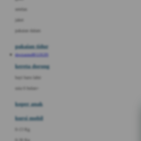
setelan
jaket
pakaian dalam
pakaian tidur
dewicasino88 LOGIN
kereta dorong
bayi baru lahir
usia 6 bulan+
koper anak
kursi mobil
0-13 Kg
0-36 Kg