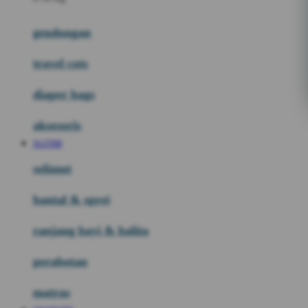
gendongan
travel cots
diaper bags
aksesoris
SLOT88
selimut
bantal & sprei
ranjang bayi & balita
perabotan
matras