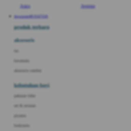
Asics
Aveeno
dewicasino88 DAFTAR
produk terbaru
aksesoris
tas
kacamata
aksesoris rambut
kebutuhan bayi
pakaian tidur
set & terusan
piyama
bodysuits