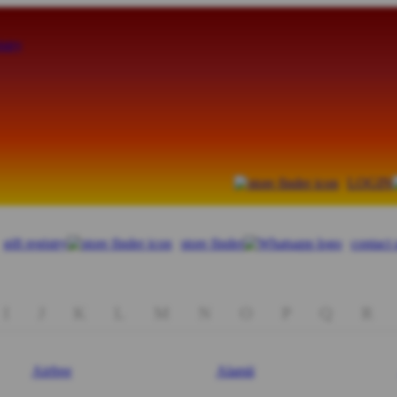
istry
LOGIN
gift registry
store finder
contact 
I
J
K
L
M
N
O
P
Q
R
Airfree
Alamii