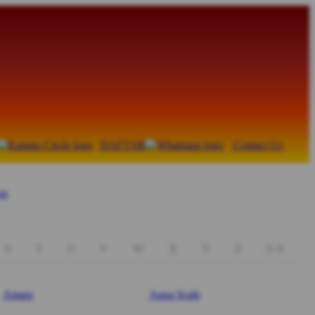
DAFTAR
Contact Us
us
S
T
U
V
W
X
Y
Z
0-9
Amara
Aqua Scale