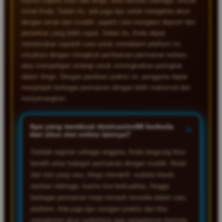
kasino seperti slots dan bingo, atau taruhan olahraga, sesuai
minat Anda. Selain itu, ada juga tips untuk mengelola akun
dengan aman dan mudah, seperti cara mengatur deposit dan
penarikan yang lebih cepat. Selain itu, Anda dapat
menemukan sepuluh cara untuk mendalami platform ini,
misalnya dengan mengikuti pembaruan permainan terbaru
atau mempelajari strategi untuk meningkatkan peringkat
dalam bingo. Dengan panduan praktis ini, pengguna dapat
menjelajah berbagai permainan dengan lebih maksimal dan
menyenangkan.
Apa yang membuat dewicasino88 berbeda
+
dari situs slot online lainnya?
Setelah register sebagai anggota, Anda langsung bisa
beralih antar kategori permainan dengan mudah. Mulai
dari slot yang seru, bingo interaktif, roulette klasik,
taruhan olahraga, kasino live berkualitas, hingga
berbagai permainan meja menarik tersedia dalam satu
platform. Ada juga tips navigasi praktis dan fitur
manajemen akun sederhana agar pengalaman bermain