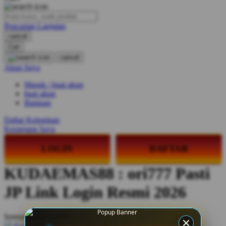
O
Pencarian Lanjutan
Oh Ma Grain
cancel
Okiedog
Cari
cancel
P
Akun Saya
Masuk / buat akun
Peachy
buat akun
Phil & Ted's
Bantuan
Philips Avent
Daftar Keinginan
Keranjang Saya
Pigeon
LOGIN
DAFTAR
Playgro
KUDAEMAS88 : ori777 Pasti
Poled Global
JP Link Login Resmi 2026
Ponycycle
Puma
Serendah
Rp 10.000
Pureats