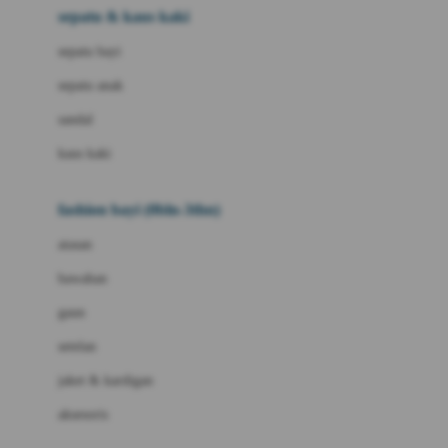
Beauty Barn
sepatu & kaus kaki
Bio Oil
sepatu bayi
Biolane
sepatu anak
Bite Fighters
sandal
Bizzi Growin
kaus kaki
Blackmores
fashion bayi (0bln-3thn)
Blooming Marvellous
atasan
Bonnels
bawahan
Bravado
gaun
Bruder
setelan
Brush Baby
jaket & kardigan
Buds Organics
aksesoris
Bugaboo