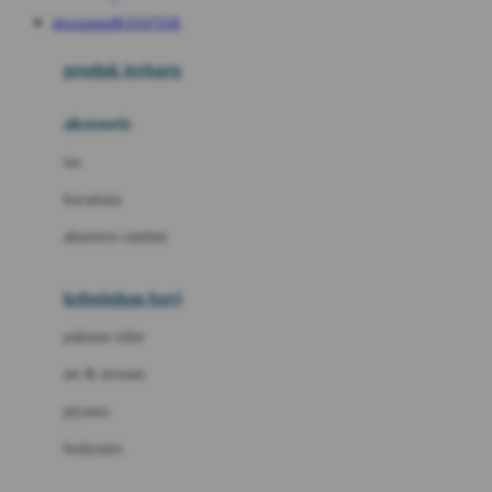
Awan
dewicasino88 DAFTAR
Azetabio
produk terbaru
B
aksesoris
Baabaasheepz
tas
Babiators
kacamata
Baby Dove
aksesoris rambut
Baby Jogger
Baby Rovega
kebutuhan bayi
Babybee
pakaian tidur
Banana Boat
set & terusan
Banz
piyama
Barbie
bodysuits
Beaba