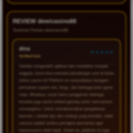
atau melihat promosi terbaru. Platform ini menyediakan
berbagai tips untuk menjelajahi platform. Misalnya,
cepat antara kategori game kasino dan aktivitas terkait
khusus. Selain itu, platform ini juga menyediakan
panduan penggunaan yang aman dan cepat untuk
kamu bisa mencoba strategi baru untuk permainan
olahraga. Anda dapat mengatur akun Anda dengan
pilihan untuk taruhan olahraga, dimana kamu dapat
mengelola akun, beralih antara kategori permainan, dan
bingo atau mempelajari cara menganalisis peringkat
mudah, memeriksa riwayat aktivitas, dan
mengikuti pertandingan favoritmu dan berpartisipasi
REVIEW dewicasino88
melakukan deposit maupun penarikan. Pengguna juga
dalam taruhan olahraga untuk mengambil keputusan
mengoptimalkan pengalaman bermain Anda secara
secara virtual. Untuk pengalaman yang lebih optimal,
bisa mendapatkan bantuan dukungan jika diperlukan.
Testimoni Pemain dewicasino88.
yang lebih tepat. Platform ini juga menyediakan
online. Platform ini juga memberikan informasi terbaru
terdapat tips dan strategi yang bisa kamu gunakan,
informasi tentang cara mengelola poin dan
tentang petunjuk menggunakan fitur-fitur platform dan
seperti mempelajari cara terbaik untuk mengelola
memanfaatkan promosi yang tersedia. Selain itu, kamu
update permainan yang terbaru. Dengan mempelajari
akunmu, mulai dari daftar (register) sebagai anggota
roni
bisa mendapatkan tips untuk navigasi cepat antar
★★★★★
tips dan strategi yang tersedia, Anda dapat
hingga memantau poin atau saldo. Pengguna juga
Verified User
kategori permainan, seperti dari casino ke olahraga atau
memaksimalkan pengalaman bermain dan menjelajahi
dapat dengan mudah beralih antara kategori permainan
sebaliknya. Bagi yang baru bergabung, ada panduan
Setelah mendaftar sebagai anggota, Anda dapat mulai
berbagai macam game yang ditawarkan dengan cara
hanya dalam beberapa klik. Jadi, kamu dapat
mengenai cara daftar dan melakukan deposit serta
yang lebih mudah dan menyenangkan.
menjelajahi berbagai macam permainan yang tersedia,
menikmati platform ini secara efektif dengan mengikuti
withdrawal dengan aman dan efisien. Dengan
contohnya seperti slot digital, bingo, permainan meja
alur penggunaan serta tips yang diberikan, untuk
mempelajari cara-cara ini, kamu akan lebih mudah
kasino, ataupun taruhan olahraga. Platform ini
pengalaman bermain online yang menyenangkan dan
menikmati beragam game online seperti slot, table
optimal.
dilengkapi dengan tips dan strategi untuk membantu
games, dan sports betting dengan menciptakan
Anda bernavigasi lebih efektif, misalnya, dengan
pengalaman yang menyenangkan dan bermanfaat.
menganalisis peringkat permainan atau
memaksimalkan poin. Selain itu, Anda juga dapat
mempelajari cara cepat beralih antara kategori
permainan, mengelola akun, serta memeriksa riwayat