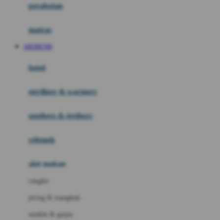
perabotan
Happy Tummy
Hauck
matras
Havaianas
SBOBET88
Hegen
botol
Hot Wheels
sterilizer & warmers
Hybrid
soothers & teethers
I
Inlacta DHA
celemek
Interlac
alat makan
Ivenet
cangkir
J
piring & mangkuk
Jack N Jill
sendok & garpu