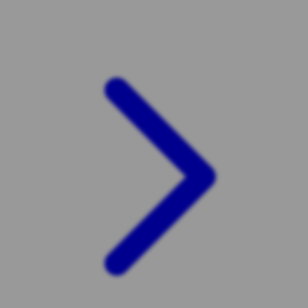
Twistshake
TY Toys
U
V
Veja
Vitaflow
Vtech
W
Waterland
Wellness