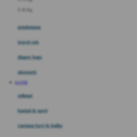
Felt So Sweet
0-36 Kg
Fisher Price
Flipper
gendongan
Friends Of Sally
travel cots
G
diaper bags
Gb
Geko
aksesoris
Graco
SLOT88
Gund
selimut
H
bantal & sprei
Habbie
Haenim
ranjang bayi & balita
Happy Horse