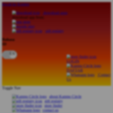
lewati ke Konten
download apps
download app from:
gift registry
Bahasa
ID
LOGIN
DAFTAR
Contact
Us
Toggle Nav
about Kanmo Circle
gift registry
store finder
contact us