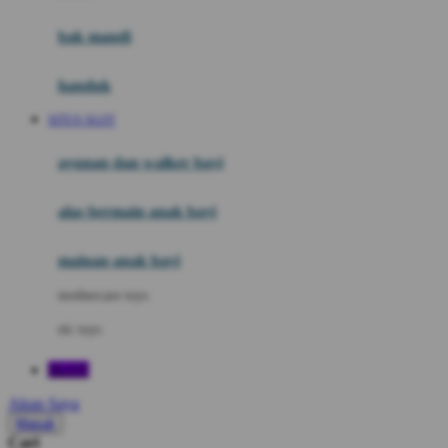
Mini Monkey
Moby
bak mandi
Momami
handuk
Mothercare
SITUS SLOT
Mustela
ayunan dan walker bayi
My Buddy Tag
My K
alas bermain anak bayi
N
mainan anak bayi
Naif
mothercare toys
Nike
elc toys
Nordic Natural
SLOT
Nuby
Akun Saya
Nuna
Masuk
Cari