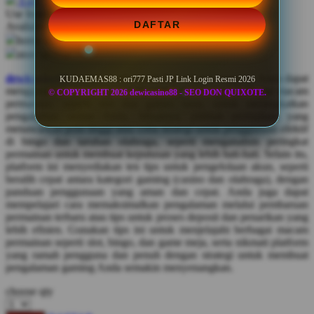
Earn
1.000.000
-
100.000.000
Bonus
Use Installment Options from
.
Laarn more
Q
DAFTAR
Available for :
home delivery
QV Baby
store pickup
dewicasino88
Setelah Anda mendaftar sebagai anggota, Anda dapat
KUDAEMAS88 : ori777 Pasti JP Link Login Resmi 2026
R
menggunakan tips yang tersedia untuk menavigasi berbagai macam
© COPYRIGHT 2026 dewicasino88 - SEO DON QUIXOTE.
permainan, seperti slot dan games meja, untuk meningkatkan
Real Shades
pengalaman online Anda. Misalnya, pilihlah permainan yang
menawarkan poin tinggi atau coba strategi untuk penggunaan efektif
Red Castle
di bingo dan taruhan olahraga, seperti menganalisis peringkat
permainan untuk membuat keputusan yang lebih hati-hati. Selain itu,
Ribbon Madness
platform ini menyediakan ten tips untuk pengelolaan akun, seperti
beralih cepat antara kategori gaming (casino dan olahraga), dengan
S
panduan penggunaan yang aman dan cepat. Anda juga dapat
mempelajari cara memaksimalkan pengalaman melalui pembaruan
Sebamed
permainan terbaru atau tips untuk proses deposit dan penarikan yang
lebih efisien. Gunakan tips ini untuk menjelajahi berbagai macam
Silver Cross
permainan seperti slot, bingo, dan game meja, serta nikmati platform
yang ramah pengguna dan penuh dengan strategi untuk membuat
Simply Idea
pengalaman gaming Anda semakin menyenangkan.
Skip Hop
choose qty
Spectra