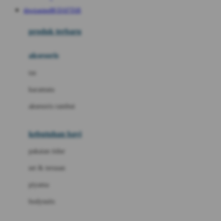
Awan
dewicasino88 DAFTAR
Azetabio
produk terbaru
B
aksesoris
Baabaasheepz
tas
Babiators
kacamata
Baby Dove
aksesoris rambut
Baby Jogger
Baby Rovega
kebutuhan bayi
Babybee
pakaian tidur
Banana Boat
set & terusan
Banz
piyama
Barbie
bodysuits
Beaba