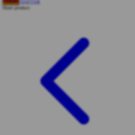
DAFTAR
LOGIN
Squishmallows
Share product:
Starbooks
Stick-O
Stokke
Sudocrem
Sumimo
Sunnylife
Sun-Staches
Swimava
T
Tommee Tippee
Trunki
Tutti Bambini