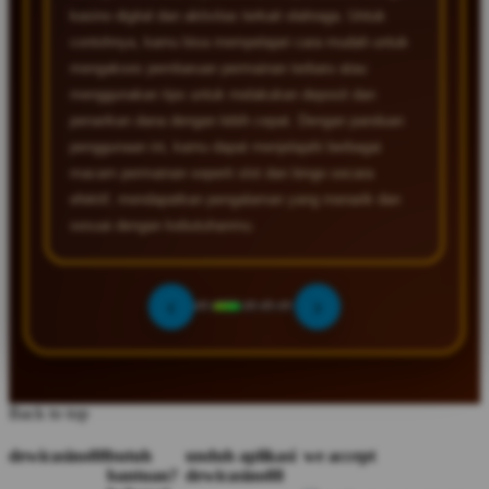
menawarkan panduan tentang cara mudah mengelola
akun, seperti beralih cepat antara kategori permainan
atau memeriksa riwayat aktivitas secara teratur.
Jangan lupa, akses update terbaru untuk menikmati
permainan baru dan fitur-fitur menarik!
‹
›
Back to top
dewicasino88
butuh
unduh aplikasi
we accept
bantuan?
dewicasino88
hubungi
kami
dewicasino88
SLOT
Direktorat Jenderal
hubungi
ikuti kami di
dewicasino88