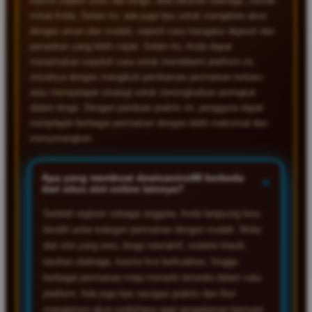
kasino seperti slots dan bingo, atau taruhan olahraga, sesuai
minat Anda. Selain itu, ada juga tips untuk mengelola akun
dengan aman dan mudah, seperti cara mengatur deposit dan
penarikan yang lebih cepat. Selain itu, Anda dapat
menemukan sepuluh cara untuk mendalami platform ini,
misalnya dengan mengikuti pembaruan permainan terbaru
atau mempelajari strategi untuk meningkatkan peringkat
dalam bingo. Dengan panduan praktis ini, pengguna dapat
menjelajah berbagai permainan dengan lebih maksimal dan
menyenangkan.
Apa yang membuat dewicasino88 berbeda
+
dari situs slot online lainnya?
Setelah register sebagai anggota, Anda langsung bisa
beralih antar kategori permainan dengan mudah. Mulai
dari slot yang seru, bingo interaktif, roulette klasik,
taruhan olahraga, kasino live berkualitas, hingga
berbagai permainan meja menarik tersedia dalam satu
platform. Ada juga tips navigasi praktis dan fitur
manajemen akun sederhana agar pengalaman bermain