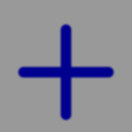
X
Xootz
Y
Yamatoya
Z
Zaxy
Zoggs
0-9
4Moms
59S