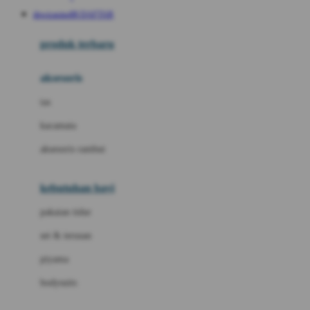
Awan
dewicasino88 DAFTAR
Azetabio
produk terbaru
B
aksesoris
Baabaasheepz
tas
Babiators
kacamata
Baby Dove
aksesoris rambut
Baby Jogger
Baby Rovega
kebutuhan bayi
Babybee
pakaian tidur
Banana Boat
set & terusan
Banz
piyama
Barbie
bodysuits
Beaba