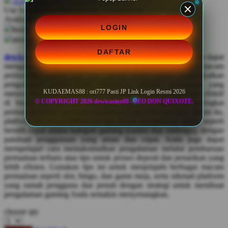
Earn
1.000.000
-
100.000.000
Bonus
Use Installment Options from
.
Laarn more
Q
Available for :
LOGIN
home delivery
QV Baby
store pickup
DAFTAR
dewicasino88
Setelah Anda mendaftar sebagai anggota, Anda dapat
R
menggunakan tips yang tersedia untuk menavigasi berbagai macam
permainan, seperti slot dan games meja, untuk meningkatkan
Real Shades
pengalaman online Anda. Misalnya, pilihlah permainan yang
KUDAEMAS88 : ori777 Pasti JP Link Login Resmi 2026
menawarkan poin tinggi atau coba strategi untuk penggunaan efektif
Red Castle
© COPYRIGHT 2026 dewicasino88 - SEO DON QUIXOTE.
di bingo dan taruhan olahraga, seperti menganalisis peringkat
permainan untuk membuat keputusan yang lebih hati-hati. Selain itu,
Ribbon Madness
platform ini menyediakan ten tips untuk pengelolaan akun, seperti
beralih cepat antara kategori gaming (casino dan olahraga), dengan
S
panduan penggunaan yang aman dan cepat. Anda juga dapat
mempelajari cara memaksimalkan pengalaman melalui pembaruan
Sebamed
permainan terbaru atau tips untuk proses deposit dan penarikan yang
lebih efisien. Gunakan tips ini untuk menjelajahi berbagai macam
Silver Cross
permainan seperti slot, bingo, dan game meja, serta nikmati platform
yang ramah pengguna dan penuh dengan strategi untuk membuat
Simply Idea
pengalaman gaming Anda semakin menyenangkan.
Skip Hop
choose qty
Spectra