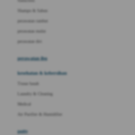
Sunscreen
London Taxi
Shampo & Sabun
Love To Dream
perawatan rambut
perawatan mulut
M
perawatan diri
Magformers
Mama's Choice
perawatan ibu
Mamas&Papas
kesehatan & kebersihan
Mamaway
Tissue basah
Maxi Cosi
Laundry & Cleaning
Megabloks
Medical
Micro
Air Purifier & Humidifier
MiDeer
Mimi & Lula
potty