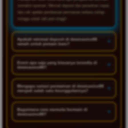
semakin nyaman. Nikmati deposit dan penarikan cepat,
lalu cek update pembaruan permainan terbaru setiap
minggu untuk raih poin tinggi!
Apakah minimal deposit di dewicasino88
+
ramah untuk pemain baru?
Platform ini menyediakan beragam pilihan permainan
online untuk Anda nikmati, mulai dari digital slots dan
Event apa saja yang biasanya tersedia di
+
dewicasino88?
bingo hingga table games dan sports-related gaming.
Sebagai contoh, selain mengakses beragam pilihan
Setelah mendaftar, anggota dapat menggunakan tips
game yang tersedia, Anda juga dapat mempelajari
untuk menavigasi berbagai permainan kasino, slot,
Mengapa variasi permainan di dewicasino88
strategize untuk meningkatkan peluang bermain seperti
+
menjadi salah satu keunggulannya?
bingo, dan taruhan olahraga di platform ini. Misalnya,
menganalisis peringkat permainan untuk membuat
para pemain bisa memilih permainan yang memiliki poin
keputusan lebih hati-hati dalam taruhan olahraga. Cara
Platform ini memungkinkan kamu untuk menjelajahi
tinggi atau strategi seperti menganalisis peringkat
ini dapat membantu Anda lebih menikmati pengalaman
berbagai macam permainan online, seperti slot, bingo,
Bagaimana cara memulai bermain di
permainan dalam kategori olahraga untuk membuat
+
berpartisipasi dalam berbagai macam event olahraga.
dewicasino88?
dan berbagai jenis permainan meja. Misalnya, kamu
keputusan yang lebih hati-hati. Selain itu, pengguna
Selain itu, platform ini menawarkan tips untuk
bisa mencoba slot dengan hadiah-hadiah menarik atau
dapat mengakses tips tentang cara mendaftar gratis
Setelah daftar akun selesai, kamu bisa menggunakan
manajemen akun yang efektif, seperti beralih dengan
menantang dirimu dalam game bingo dengan strategi