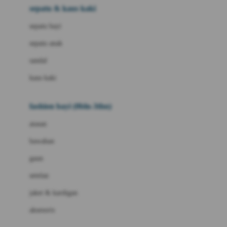
Beauty Barn
sepatu & kaus kaki
Bio Oil
sepatu bayi
Biolane
sepatu anak
Bite Fighters
sandal
Bizzi Growin
kaus kaki
Blackmores
fashion bayi (0bln-3thn)
Blooming Marvellous
atasan
Bonnels
bawahan
Bravado
gaun
Bruder
setelan
Brush Baby
jaket & kardigan
Buds Organics
aksesoris
Bugaboo