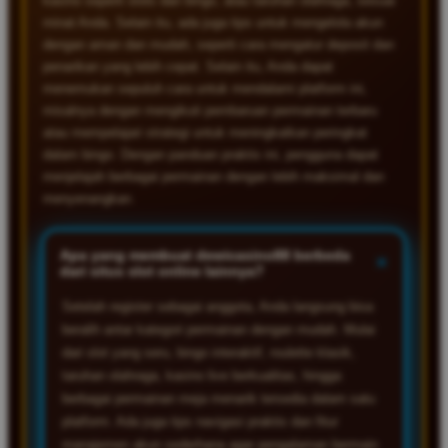
kasino seperti slots dan bingo, atau taruhan olahraga, sesuai
minat Anda. Selain itu, ada juga tips untuk mengelola akun
dengan aman dan mudah, seperti cara mengatur deposit dan
penarikan yang lebih cepat. Selain itu, Anda dapat
menemukan sepuluh cara untuk mendalami platform ini,
misalnya dengan mengikuti pembaruan permainan terbaru
atau mempelajari strategi untuk meningkatkan peringkat
dalam bingo. Dengan panduan praktis ini, pengguna dapat
menjelajah berbagai permainan dengan lebih maksimal dan
menyenangkan.
Apa yang membuat dewicasino88 berbeda
+
dari situs slot online lainnya?
Setelah register sebagai anggota, Anda langsung bisa
beralih antar kategori permainan dengan mudah. Mulai
dari slot yang seru, bingo interaktif, roulette klasik,
taruhan olahraga, kasino live berkualitas, hingga
berbagai permainan meja menarik tersedia dalam satu
platform. Ada juga tips navigasi praktis dan fitur
manajemen akun sederhana agar pengalaman bermain