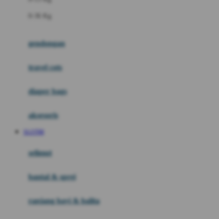
Felt So Sweet
0-36 Kg
Fisher Price
Flipper
gendongan
Friends Of Sally
travel cots
G
diaper bags
Gb
Geko
aksesoris
Graco
SLOT88
Gund
selimut
H
bantal & sprei
Habbie
Haenim
ranjang bayi & balita
Happy Horse