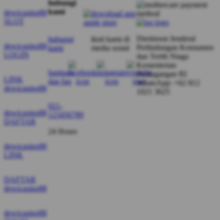
Perlindungan Konsumen
kami
media sosial
LOGIN
dan Tertib Niaga
Kementerian
bantuan
Perdagangan RI
LINK
dan faq
WhatsApp: +62 812
dewicasino88
1021 3625
021-
dewicasino88
123456789
DAFTAR
24 Hours
dewicasino88
LINK
DAFTAR
dewicasino88
dewicasino88
TOGEL
SITUS
dewicasino88