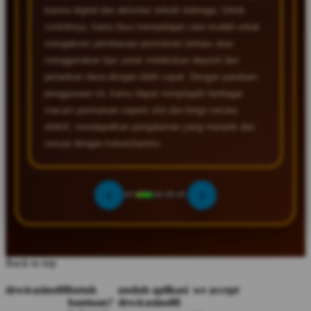
menawarkan panduan tentang cara mudah mengelola
akun, seperti beralih cepat antara kategori permainan
atau memeriksa riwayat aktivitas secara teratur.
Jangan lupa, akses update terbaru untuk menikmati
permainan baru dan fitur-fitur menarik!
‹
›
Back to top
dewicasino88
butuh
unduh aplikasi
we accept
bantuan?
dewicasino88
hubungi
kami
dewicasino88
SLOT
Direktorat Jenderal
hubungi
ikuti kami di
dewicasino88