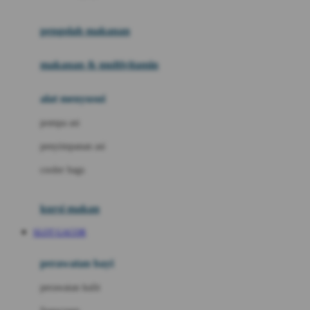
Joie
pengolah makanan
Joolz
Jujube
makanan & multivitamin
K
alat menyusui
Kiddycuts
pompa asi
Kumon
penyimpanan asi
L
cooler bags
Leapfrog
kursi makan
Leclerc
SLOT GACOR
Lee Vierra
Lillebaby
perawatan bayi
Little Bird Told Me
perawatan kulit
Little Miss Janis