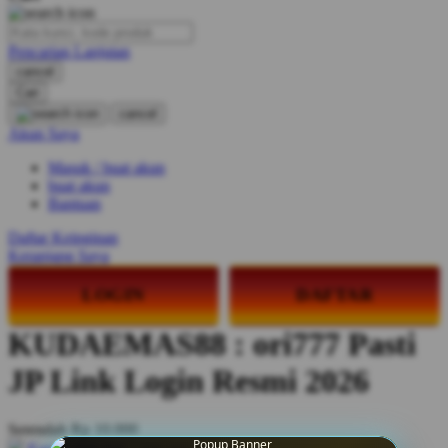
O
Pencarian Lanjutan
Oh Ma Grain
cancel
Okiedog
Cari
cancel
P
Akun Saya
Masuk / buat akun
Peachy
buat akun
Phil & Ted's
Bantuan
Philips Avent
Daftar Keinginan
Keranjang Saya
Pigeon
LOGIN
DAFTAR
Playgro
KUDAEMAS88 : ori777 Pasti
Poled Global
JP Link Login Resmi 2026
Ponycycle
Puma
Serendah
Rp 10.000
Pureats