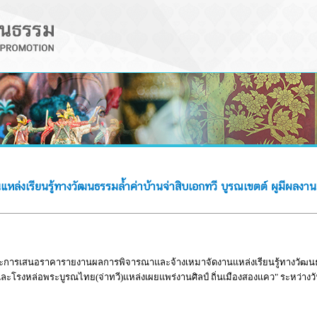
งเรียนรู้ทางวัฒนธรรมล้ำค่าบ้านจ่าสิบเอกทวี บูรณเขตต์ ผูมีผลงานด
นะการเสนอราคารายงานผลการพิจารณาและจ้างเหมาจัดงานแหล่งเรียนรู้ทางวัฒนธรรม
 และโรงหล่อพระบูรณไทย(จ่าทวี)แหล่งเผยแพร่งานศิลป์ ถิ่นเมืองสองแคว" ระหว่าง