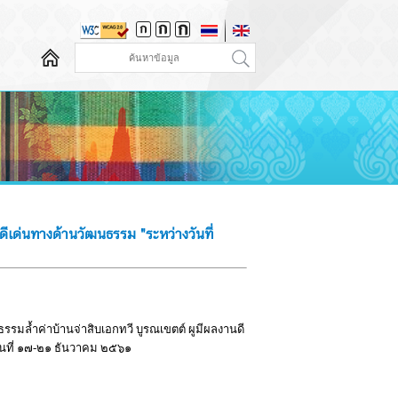
ีเด่นทางด้านวัฒนธรรม "ระหว่างวันที่
ล้ำค่าบ้านจ่าสิบเอกทวี บูรณเขตต์ ผูมีผลงานดี
วันที่ ๑๗-๒๑ ธันวาคม ๒๕๖๑