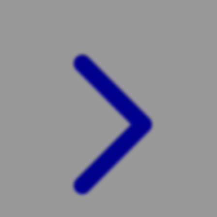
Twistshake
TY Toys
U
V
Veja
Vitaflow
Vtech
W
Waterland
Wellness