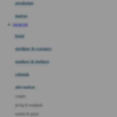
perabotan
Happy Tummy
Hauck
matras
Havaianas
SBOBET88
Hegen
botol
Hot Wheels
sterilizer & warmers
Hybrid
soothers & teethers
I
Inlacta DHA
celemek
Interlac
alat makan
Ivenet
cangkir
J
piring & mangkuk
Jack N Jill
sendok & garpu