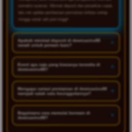
semakin nyaman. Nikmati deposit dan penarikan cepat,
lalu cek update pembaruan permainan terbaru setiap
minggu untuk raih poin tinggi!
Apakah minimal deposit di dewicasino88
+
ramah untuk pemain baru?
Platform ini menyediakan beragam pilihan permainan
online untuk Anda nikmati, mulai dari digital slots dan
Event apa saja yang biasanya tersedia di
+
dewicasino88?
bingo hingga table games dan sports-related gaming.
Sebagai contoh, selain mengakses beragam pilihan
Setelah mendaftar, anggota dapat menggunakan tips
game yang tersedia, Anda juga dapat mempelajari
untuk menavigasi berbagai permainan kasino, slot,
Mengapa variasi permainan di dewicasino88
strategize untuk meningkatkan peluang bermain seperti
+
menjadi salah satu keunggulannya?
bingo, dan taruhan olahraga di platform ini. Misalnya,
menganalisis peringkat permainan untuk membuat
para pemain bisa memilih permainan yang memiliki poin
keputusan lebih hati-hati dalam taruhan olahraga. Cara
Platform ini memungkinkan kamu untuk menjelajahi
tinggi atau strategi seperti menganalisis peringkat
ini dapat membantu Anda lebih menikmati pengalaman
berbagai macam permainan online, seperti slot, bingo,
Bagaimana cara memulai bermain di
permainan dalam kategori olahraga untuk membuat
+
berpartisipasi dalam berbagai macam event olahraga.
dewicasino88?
dan berbagai jenis permainan meja. Misalnya, kamu
keputusan yang lebih hati-hati. Selain itu, pengguna
Selain itu, platform ini menawarkan tips untuk
bisa mencoba slot dengan hadiah-hadiah menarik atau
dapat mengakses tips tentang cara mendaftar gratis
Setelah daftar akun selesai, kamu bisa menggunakan
manajemen akun yang efektif, seperti beralih dengan
menantang dirimu dalam game bingo dengan strategi