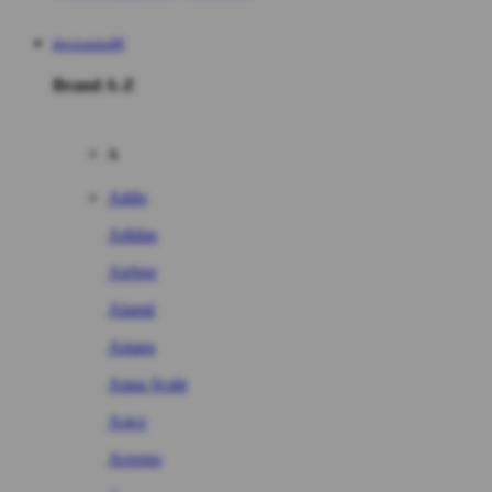
dewicasino88
Brand A-Z
A
Addo
Adidas
Airfree
Alamii
Amara
Aqua Scale
Asics
Aveeno