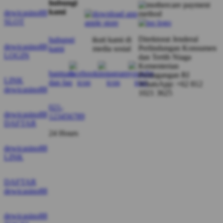
Perlindungan Konsumen
kami
media sosial
LOGIN
dan Tertib Niaga
Kementerian
bantuan
Perdagangan RI
LINK
dan faq
WhatsApp: +62 812
dewicasino88
1021 3625
021-
dewicasino88
123456789
DAFTAR
24 Hours
dewicasino88
LINK
DAFTAR
dewicasino88
dewicasino88
TOGEL
SITUS
dewicasino88