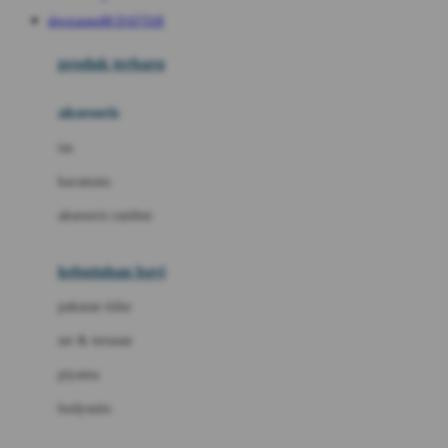
Awan
dewicasino88 DAFTAR
Azetabio
produk terbaru
B
aksesoris
Baabaasheepz
tas
Babiators
kacamata
Baby Dove
aksesoris rambut
Baby Jogger
Baby Rovega
kebutuhan bayi
Babybee
pakaian tidur
Banana Boat
set & terusan
Banz
piyama
Barbie
bodysuits
Beaba