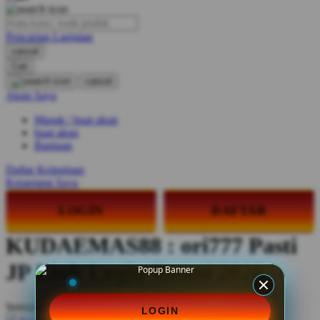
O
Pencarian Lanjutan
Oh Ma Grain
cancel
Okiedog
Cari
cancel
P
Akun Saya
Masuk / buat akun
Peachy
buat akun
Phil & Ted's
Bantuan
Philips Avent
Daftar Keinginan
Keranjang Saya
Pigeon
LOGIN
DAFTAR
Playgro
KUDAEMAS88 : ori777 Pasti
Poled Global
JP Link Login Resmi 2026
Ponycycle
Puma
Serendah
Rp 10.000
LOGIN
Pureats