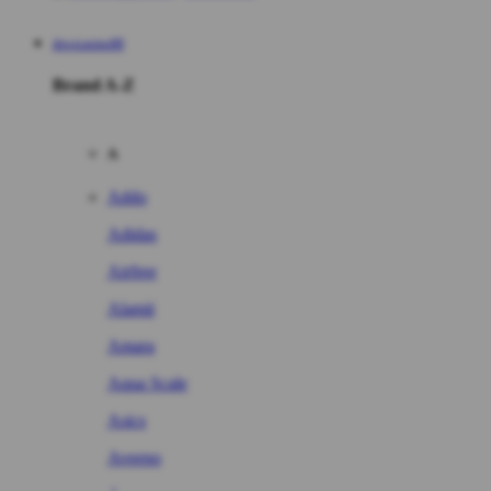
dewicasino88
Brand A-Z
A
Addo
Adidas
Airfree
Alamii
Amara
Aqua Scale
Asics
Aveeno