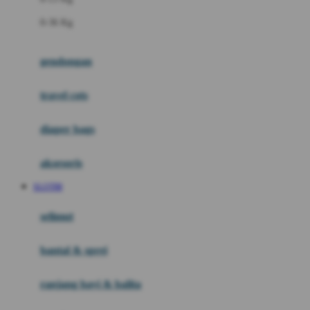
Felt So Sweet
0-36 Kg
Fisher Price
Flipper
gendongan
Friends Of Sally
travel cots
G
diaper bags
Gb
Geko
aksesoris
Graco
SLOT88
Gund
selimut
H
bantal & sprei
Habbie
Haenim
ranjang bayi & balita
Happy Horse