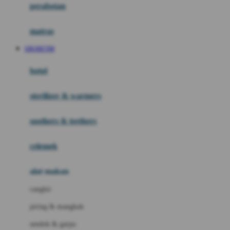
perabotan
Happy Tummy
Hauck
matras
Havaianas
SBOBET88
Hegen
botol
Hot Wheels
sterilizer & warmers
Hybrid
soothers & teethers
I
Inlacta DHA
celemek
Interlac
alat makan
Ivenet
cangkir
J
piring & mangkuk
Jack N Jill
sendok & garpu