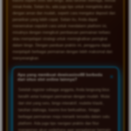
kasino seperti slots dan bingo, atau taruhan olahraga, sesuai
minat Anda. Selain itu, ada juga tips untuk mengelola akun
dengan aman dan mudah, seperti cara mengatur deposit dan
penarikan yang lebih cepat. Selain itu, Anda dapat
menemukan sepuluh cara untuk mendalami platform ini,
misalnya dengan mengikuti pembaruan permainan terbaru
atau mempelajari strategi untuk meningkatkan peringkat
dalam bingo. Dengan panduan praktis ini, pengguna dapat
menjelajah berbagai permainan dengan lebih maksimal dan
menyenangkan.
Apa yang membuat dewicasino88 berbeda
+
dari situs slot online lainnya?
Setelah register sebagai anggota, Anda langsung bisa
beralih antar kategori permainan dengan mudah. Mulai
dari slot yang seru, bingo interaktif, roulette klasik,
taruhan olahraga, kasino live berkualitas, hingga
berbagai permainan meja menarik tersedia dalam satu
platform. Ada juga tips navigasi praktis dan fitur
manajemen akun sederhana agar pengalaman bermain