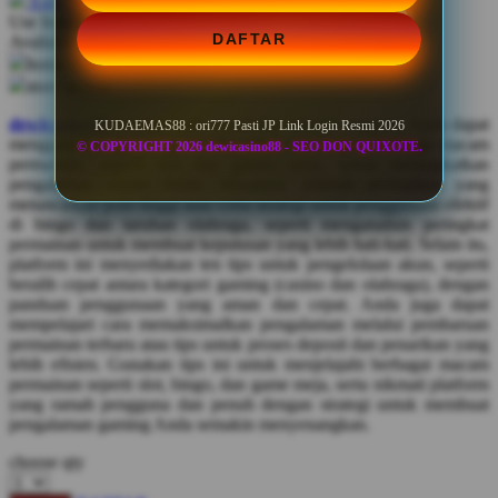
Earn
1.000.000
-
100.000.000
Bonus
Use Installment Options from
.
Laarn more
Q
DAFTAR
Available for :
home delivery
QV Baby
store pickup
dewicasino88
Setelah Anda mendaftar sebagai anggota, Anda dapat
KUDAEMAS88 : ori777 Pasti JP Link Login Resmi 2026
R
menggunakan tips yang tersedia untuk menavigasi berbagai macam
© COPYRIGHT 2026 dewicasino88 - SEO DON QUIXOTE.
permainan, seperti slot dan games meja, untuk meningkatkan
Real Shades
pengalaman online Anda. Misalnya, pilihlah permainan yang
menawarkan poin tinggi atau coba strategi untuk penggunaan efektif
Red Castle
di bingo dan taruhan olahraga, seperti menganalisis peringkat
permainan untuk membuat keputusan yang lebih hati-hati. Selain itu,
Ribbon Madness
platform ini menyediakan ten tips untuk pengelolaan akun, seperti
beralih cepat antara kategori gaming (casino dan olahraga), dengan
S
panduan penggunaan yang aman dan cepat. Anda juga dapat
mempelajari cara memaksimalkan pengalaman melalui pembaruan
Sebamed
permainan terbaru atau tips untuk proses deposit dan penarikan yang
lebih efisien. Gunakan tips ini untuk menjelajahi berbagai macam
Silver Cross
permainan seperti slot, bingo, dan game meja, serta nikmati platform
yang ramah pengguna dan penuh dengan strategi untuk membuat
Simply Idea
pengalaman gaming Anda semakin menyenangkan.
Skip Hop
choose qty
Spectra