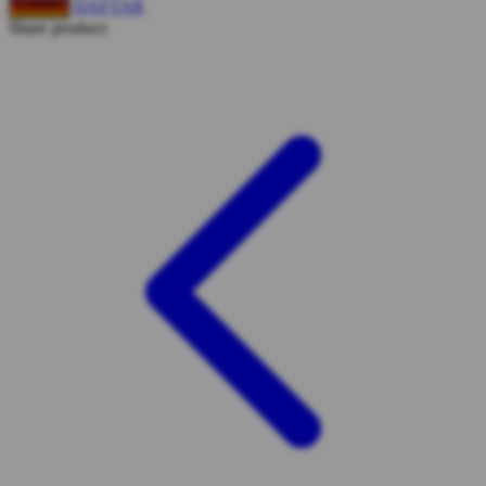
DAFTAR
LOGIN
Squishmallows
Share product:
Starbooks
Stick-O
Stokke
Sudocrem
Sumimo
Sunnylife
Sun-Staches
Swimava
T
Tommee Tippee
Trunki
Tutti Bambini