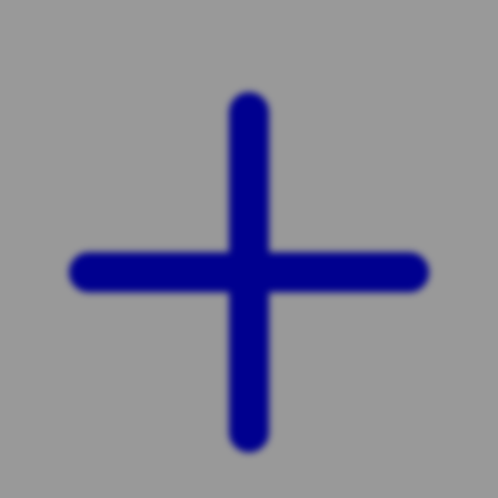
X
Xootz
Y
Yamatoya
Z
Zaxy
Zoggs
0-9
4Moms
59S