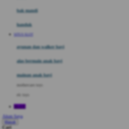
Mini Monkey
Moby
bak mandi
Momami
handuk
Mothercare
SITUS SLOT
Mustela
ayunan dan walker bayi
My Buddy Tag
My K
alas bermain anak bayi
N
mainan anak bayi
Naif
mothercare toys
Nike
elc toys
Nordic Natural
SLOT
Nuby
Akun Saya
Nuna
Masuk
Cari