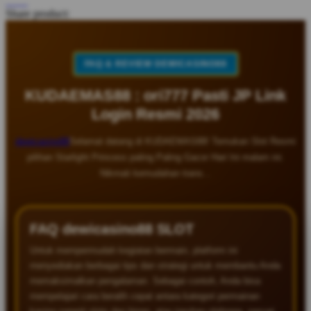
Share product:
FAQ & REVIEW DEWICASINO88
KUDAEMAS88 : ori777 Pasti JP Link
Login Resmi 2026
dewicasino88
Selamat datang di KUDAEMAS88! Temukan Slot Resmi
pilihan Starlight Princess paling Paling Gacor Hari Ini malam ini.
Nikmati kemudahan trans...
FAQ dewicasino88 SLOT
Untuk mempermudah kegiatan bermain, platform ini
menyediakan berbagai tips dan strategi untuk membantu Anda
memaksimalkan pengalaman. Sebagai contoh, Anda bisa
mempelajari cara beralih cepat antara kategori permainan