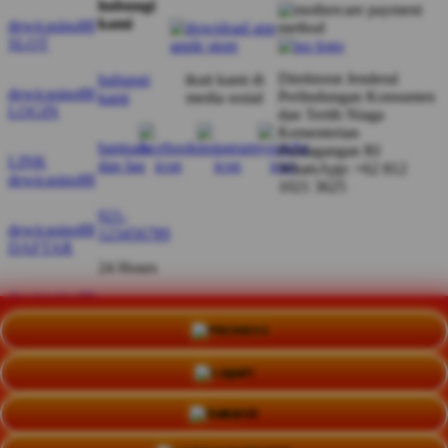
Perlindungan Konsumen
kami
media sosial
LOGIN
dan Tertib Niaga
Kementerian
bantuan
Perdagangan RI
LINK
dan faq
WhatsApp: +62 812
dewicasino88
1021 3625
021-
dewicasino88
123456789
DAFTAR
24 Hours
dewicasino88
LINK
DAFTAR
dewicasino88
PROMO
dewicasino88
TOGEL
LOGIN
SITUS
DAFTAR
dewicasino88
LINK ALTERNATIF