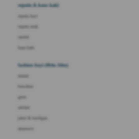
Beauty Barn
sepatu & kaus kaki
Bio Oil
sepatu bayi
Biolane
sepatu anak
Bite Fighters
sandal
Bizzi Growin
kaus kaki
Blackmores
fashion bayi (0bln-3thn)
Blooming Marvellous
atasan
Bonnels
bawahan
Bravado
gaun
Bruder
setelan
Brush Baby
jaket & kardigan
Buds Organics
aksesoris
Bugaboo