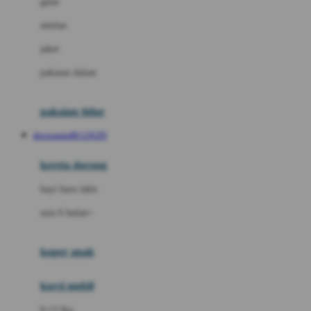
gaun
Dae Organics
setelan
Docare
jaket
Doona
pakaian dalam
Down To Earth
Drew
pakaian tidur
Dr. Brown's
dewicasino88 LOGIN
E
kereta dorong
ELC
bayi baru lahir
Ergobaby
usia 6 bulan+
Expert Care
koper anak
Ezyroller
kursi mobil
F
0-13 Kg