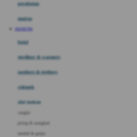
perabotan
Happy Tummy
Hauck
matras
Havaianas
SBOBET88
Hegen
botol
Hot Wheels
sterilizer & warmers
Hybrid
soothers & teethers
I
Inlacta DHA
celemek
Interlac
alat makan
Ivenet
cangkir
J
piring & mangkuk
Jack N Jill
sendok & garpu