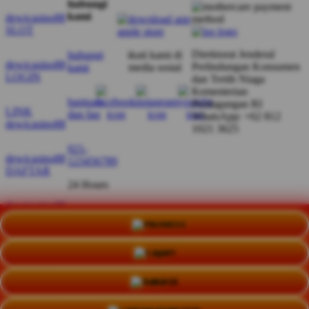
Perlindungan Konsumen
kami
media sosial
LOGIN
dan Tertib Niaga
Kementerian
bantuan
Perdagangan RI
LINK
dan faq
WhatsApp: +62 812
dewicasino88
1021 3625
021-
dewicasino88
123456789
DAFTAR
24 Hours
dewicasino88
LINK
DAFTAR
dewicasino88
PROMO
dewicasino88
TOGEL
LOGIN
SITUS
DAFTAR
dewicasino88