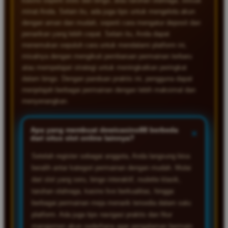
kasino seperti slots dan bingo, atau taruhan olahraga, sesuai
minat Anda. Selain itu, ada juga tips untuk mengelola akun
dengan aman dan mudah, seperti cara mengatur deposit dan
penarikan yang lebih cepat. Selain itu, Anda dapat
menemukan sepuluh cara untuk mendalami platform ini,
misalnya dengan mengikuti pembaruan permainan terbaru
atau mempelajari strategi untuk meningkatkan peringkat
dalam bingo. Dengan panduan praktis ini, pengguna dapat
menjelajah berbagai permainan dengan lebih maksimal dan
menyenangkan.
Apa yang membuat dewicasino88 berbeda
+
dari situs slot online lainnya?
Setelah register sebagai anggota, Anda langsung bisa
beralih antar kategori permainan dengan mudah. Mulai
dari slot yang seru, bingo interaktif, roulette klasik,
taruhan olahraga, kasino live berkualitas, hingga
berbagai permainan meja menarik tersedia dalam satu
platform. Ada juga tips navigasi praktis dan fitur
manajemen akun sederhana agar pengalaman bermain