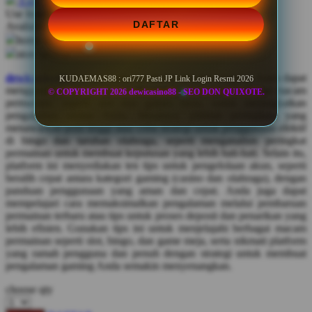
Earn
1.000.000
-
100.000.000
Bonus
Use Installment Options from
.
Laarn more
Q
DAFTAR
Available for :
home delivery
QV Baby
store pickup
dewicasino88
Setelah Anda mendaftar sebagai anggota, Anda dapat
KUDAEMAS88 : ori777 Pasti JP Link Login Resmi 2026
R
menggunakan tips yang tersedia untuk menavigasi berbagai macam
© COPYRIGHT 2026 dewicasino88 - SEO DON QUIXOTE.
permainan, seperti slot dan games meja, untuk meningkatkan
Real Shades
pengalaman online Anda. Misalnya, pilihlah permainan yang
menawarkan poin tinggi atau coba strategi untuk penggunaan efektif
Red Castle
di bingo dan taruhan olahraga, seperti menganalisis peringkat
permainan untuk membuat keputusan yang lebih hati-hati. Selain itu,
Ribbon Madness
platform ini menyediakan ten tips untuk pengelolaan akun, seperti
beralih cepat antara kategori gaming (casino dan olahraga), dengan
S
panduan penggunaan yang aman dan cepat. Anda juga dapat
mempelajari cara memaksimalkan pengalaman melalui pembaruan
Sebamed
permainan terbaru atau tips untuk proses deposit dan penarikan yang
lebih efisien. Gunakan tips ini untuk menjelajahi berbagai macam
Silver Cross
permainan seperti slot, bingo, dan game meja, serta nikmati platform
yang ramah pengguna dan penuh dengan strategi untuk membuat
Simply Idea
pengalaman gaming Anda semakin menyenangkan.
Skip Hop
choose qty
Spectra