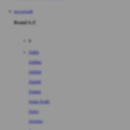
dewicasino88
Brand A-Z
A
Addo
Adidas
Airfree
Alamii
Amara
Aqua Scale
Asics
Aveeno