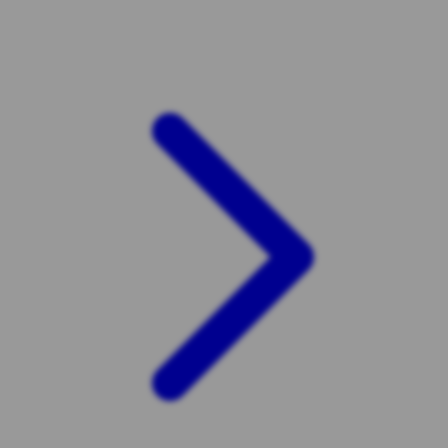
Twistshake
TY Toys
U
V
Veja
Vitaflow
Vtech
W
Waterland
Wellness