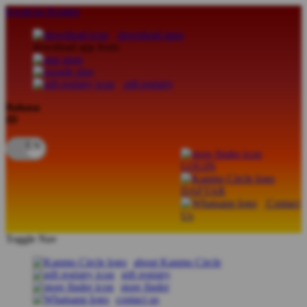
lewati ke Konten
download apps
download app from:
gift registry
Bahasa
ID
LOGIN
DAFTAR
Contact
Us
Toggle Nav
about Kanmo Circle
gift registry
store finder
contact us