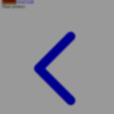
DAFTAR
LOGIN
Squishmallows
Share product:
Starbooks
Stick-O
Stokke
Sudocrem
Sumimo
Sunnylife
Sun-Staches
Swimava
T
Tommee Tippee
Trunki
Tutti Bambini