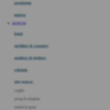
perabotan
Happy Tummy
Hauck
matras
Havaianas
SBOBET88
Hegen
botol
Hot Wheels
sterilizer & warmers
Hybrid
soothers & teethers
I
Inlacta DHA
celemek
Interlac
alat makan
Ivenet
cangkir
J
piring & mangkuk
Jack N Jill
sendok & garpu