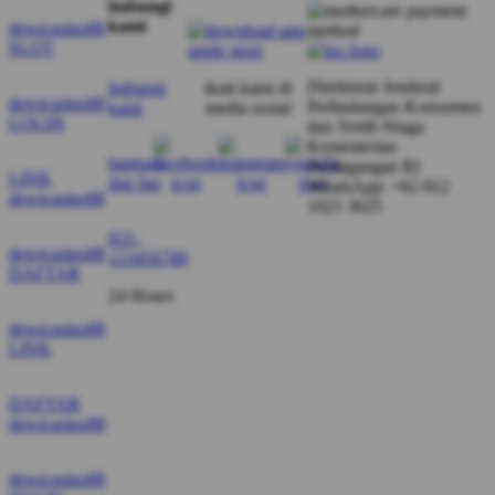
Perlindungan Konsumen
kami
media sosial
LOGIN
dan Tertib Niaga
Kementerian
bantuan
Perdagangan RI
LINK
dan faq
WhatsApp: +62 812
dewicasino88
1021 3625
021-
dewicasino88
123456789
DAFTAR
24 Hours
dewicasino88
LINK
DAFTAR
dewicasino88
dewicasino88
TOGEL
SITUS
dewicasino88