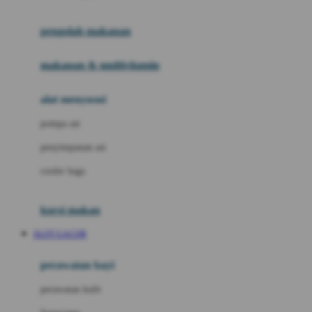
Joie
pengolah makanan
Joolz
Jujube
makanan & multivitamin
K
alat menyusui
Kiddycuts
pompa asi
Kumon
penyimpanan asi
L
cooler bags
Leapfrog
kursi makan
Leclerc
SLOT GACOR
Lee Vierra
Lillebaby
perawatan bayi
Little Bird Told Me
perawatan kulit
Little Miss Janis