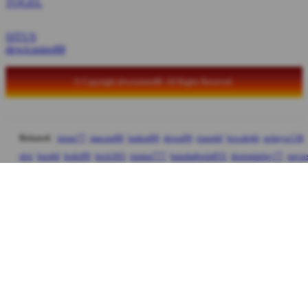
© Copyright dewicasino88. All Rights Reserved.
Related:
intan77
macau88
laskar89
dewa99
tiara4d
bocah4d
sedayu138
slot
bus4d
hoki99
luck365
istana777
bandarbola855
doremiplay77
nova