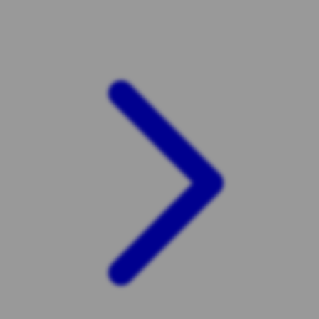
Twistshake
TY Toys
U
V
Veja
Vitaflow
Vtech
W
Waterland
Wellness