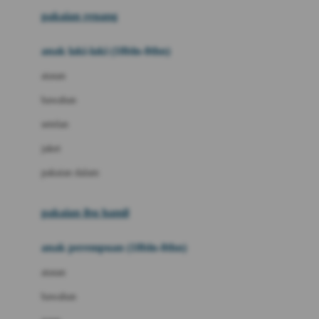
Buggygear
pakaian renang
Bumkins
anak laki-laki (18bln-8thn)
C
atasan
Cetaphil
bawahan
Chicco
setelan
Childlife
jaket
Clevamama
pakaian dalam
Cocolatte
Cottonseeds
pakaian ibu hamil
Cozy N Safe
anak perempuan (18bln-8thn)
Crane
atasan
Cybex
bawahan
D