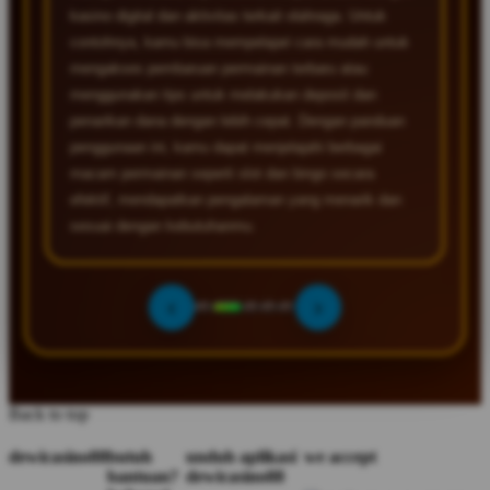
‹
›
Back to top
dewicasino88
butuh
unduh aplikasi
we accept
bantuan?
dewicasino88
hubungi
kami
dewicasino88
SLOT
Direktorat Jenderal
hubungi
ikuti kami di
dewicasino88