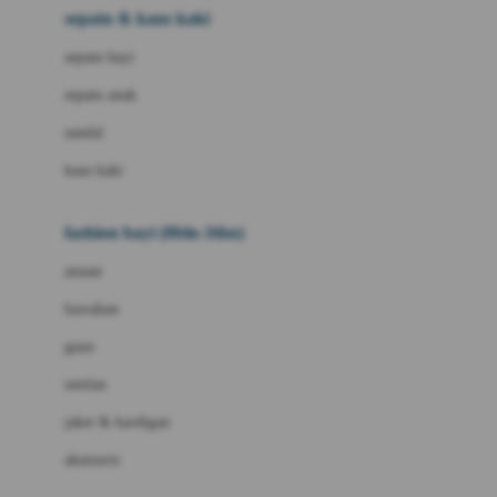
Beauty Barn
sepatu & kaus kaki
Bio Oil
sepatu bayi
Biolane
sepatu anak
Bite Fighters
sandal
Bizzi Growin
kaus kaki
Blackmores
fashion bayi (0bln-3thn)
Blooming Marvellous
atasan
Bonnels
bawahan
Bravado
gaun
Bruder
setelan
Brush Baby
jaket & kardigan
Buds Organics
aksesoris
Bugaboo