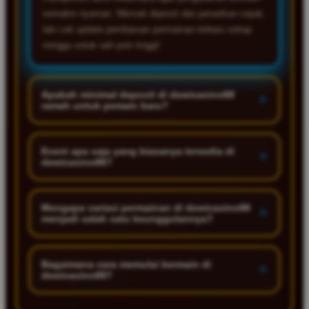
semakin nyaman. Nikmati deposit dan penarikan cepat,
lalu cek update pembaruan permainan terbaru setiap
minggu untuk raih poin tinggi!
Apakah minimal deposit di dewicasino88
+
ramah untuk pemain baru?
Platform ini menyediakan beragam pilihan permainan
online untuk Anda nikmati, mulai dari digital slots dan
Event apa saja yang biasanya tersedia di
+
dewicasino88?
bingo hingga table games dan sports-related gaming.
Sebagai contoh, selain mengakses beragam pilihan
Setelah mendaftar, anggota dapat menggunakan tips
game yang tersedia, Anda juga dapat mempelajari
untuk menavigasi berbagai permainan kasino, slot,
Mengapa variasi permainan di dewicasino88
strategize untuk meningkatkan peluang bermain seperti
+
menjadi salah satu keunggulannya?
bingo, dan taruhan olahraga di platform ini. Misalnya,
menganalisis peringkat permainan untuk membuat
para pemain bisa memilih permainan yang memiliki poin
keputusan lebih hati-hati dalam taruhan olahraga. Cara
Platform ini memungkinkan kamu untuk menjelajahi
tinggi atau strategi seperti menganalisis peringkat
ini dapat membantu Anda lebih menikmati pengalaman
berbagai macam permainan online, seperti slot, bingo,
Bagaimana cara memulai bermain di
permainan dalam kategori olahraga untuk membuat
+
berpartisipasi dalam berbagai macam event olahraga.
dewicasino88?
dan berbagai jenis permainan meja. Misalnya, kamu
keputusan yang lebih hati-hati. Selain itu, pengguna
Selain itu, platform ini menawarkan tips untuk
bisa mencoba slot dengan hadiah-hadiah menarik atau
dapat mengakses tips tentang cara mendaftar gratis
Setelah daftar akun selesai, kamu bisa menggunakan
manajemen akun yang efektif, seperti beralih dengan
menantang dirimu dalam game bingo dengan strategi