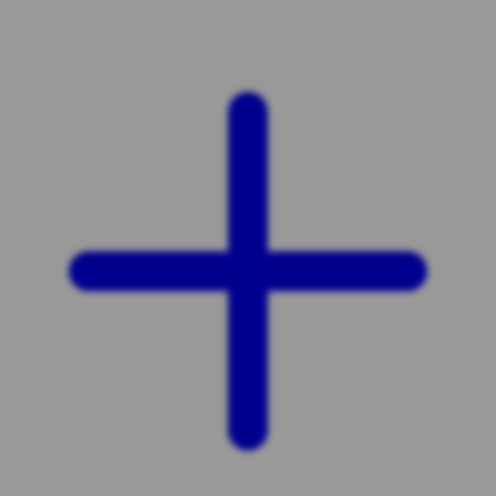
X
Xootz
Y
Yamatoya
Z
Zaxy
Zoggs
0-9
4Moms
59S