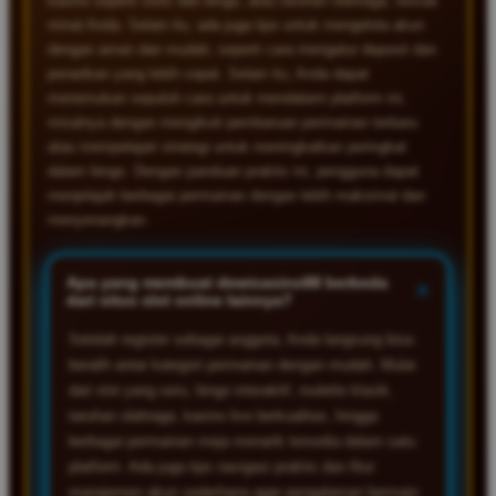
kasino seperti slots dan bingo, atau taruhan olahraga, sesuai
minat Anda. Selain itu, ada juga tips untuk mengelola akun
dengan aman dan mudah, seperti cara mengatur deposit dan
penarikan yang lebih cepat. Selain itu, Anda dapat
menemukan sepuluh cara untuk mendalami platform ini,
misalnya dengan mengikuti pembaruan permainan terbaru
atau mempelajari strategi untuk meningkatkan peringkat
dalam bingo. Dengan panduan praktis ini, pengguna dapat
menjelajah berbagai permainan dengan lebih maksimal dan
menyenangkan.
Apa yang membuat dewicasino88 berbeda
+
dari situs slot online lainnya?
Setelah register sebagai anggota, Anda langsung bisa
beralih antar kategori permainan dengan mudah. Mulai
dari slot yang seru, bingo interaktif, roulette klasik,
taruhan olahraga, kasino live berkualitas, hingga
berbagai permainan meja menarik tersedia dalam satu
platform. Ada juga tips navigasi praktis dan fitur
manajemen akun sederhana agar pengalaman bermain