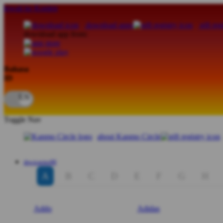
lewati ke Konten
download apps
gift reg
download app from:
Bahasa
ID
Toggle Nav
about Kanmo Circle
dewicasino88
A
B
C
D
E
F
G
H
Addo
Adidas