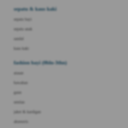
sepatu & kaus kaki
sepatu bayi
sepatu anak
sandal
kaus kaki
fashion bayi (0bln-3thn)
atasan
bawahan
gaun
setelan
jaket & kardigan
aksesoris