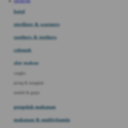
SBOBET88
botol
sterilizer & warmers
soothers & teethers
celemek
alat makan
cangkir
piring & mangkuk
sendok & garpu
pengolah makanan
makanan & multivitamin