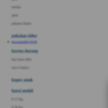
setelan
jaket
pakaian dalam
pakaian tidur
dewicasino88 LOGIN
kereta dorong
bayi baru lahir
usia 6 bulan+
koper anak
kursi mobil
0-13 Kg
0-36 Kg