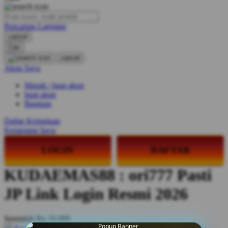
O
Pencarian Lanjutan
Oh Ma Grain
cancel
Okiedog
Cari
cancel
P
Akun Saya
Masuk / buat akun
Peachy
buat akun
Phil & Ted's
Bantuan
Philips Avent
Daftar Keinginan
Keranjang Saya
Pigeon
LOGIN
DAFTAR
Playgro
KUDAEMAS88 : ori777 Pasti
Poled Global
JP Link Login Resmi 2026
Ponycycle
Puma
Serendah
Rp 10.000
Pureats