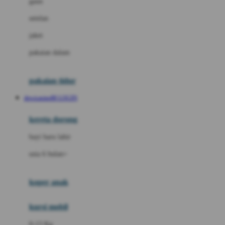
gaun
Dae Organics
setelan
Docare
jaket
Doona
pakaian dalam
Down To Earth
Drew
pakaian tidur
Dr. Brown's
dewicasino88 LOGIN
E
kereta dorong
ELC
bayi baru lahir
Ergobaby
usia 6 bulan+
Expert Care
koper anak
Ezyroller
kursi mobil
F
0-13 Kg