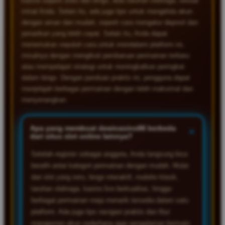
kasino seperti slots dan bingo, atau taruhan olahraga, sesuai
minat Anda. Selain itu, ada juga tips untuk mengelola akun
dengan aman dan mudah, seperti cara mengatur deposit dan
penarikan yang lebih cepat. Selain itu, Anda dapat
menemukan sepuluh cara untuk mendalami platform ini,
misalnya dengan mengikuti pembaruan permainan terbaru
atau mempelajari strategi untuk meningkatkan peringkat
dalam bingo. Dengan panduan praktis ini, pengguna dapat
menjelajah berbagai permainan dengan lebih maksimal dan
menyenangkan.
Apa yang membuat dewicasino88 berbeda
+
dari situs slot online lainnya?
Setelah register sebagai anggota, Anda langsung bisa
beralih antar kategori permainan dengan mudah. Mulai
dari slot yang seru, bingo interaktif, roulette klasik,
taruhan olahraga, kasino live berkualitas, hingga
berbagai permainan meja menarik tersedia dalam satu
platform. Ada juga tips navigasi praktis dan fitur
manajemen akun sederhana agar pengalaman bermain