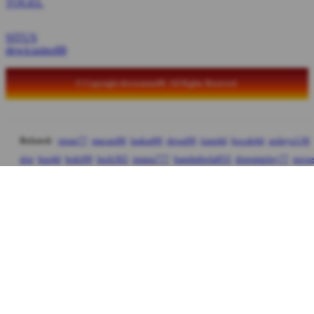
© Copyright dewicasino88. All Rights Reserved.
Related:
intan77
macau88
laskar89
dewa99
tiara4d
bocah4d
sedayu138
slot
bus4d
hoki99
luck365
istana777
bandarbola855
doremiplay77
nova