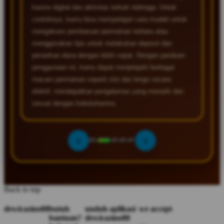
menawarkan panduan tentang cara mudah mengelola
akun, seperti beralih cepat antara kategori permainan
atau memeriksa riwayat aktivitas secara teratur.
Jangan lupa, akses update terbaru untuk menikmati
permainan baru dan fitur-fitur menarik!
‹
›
Back to top
dewicasino88
butuh
unduh aplikasi
we accept
bantuan?
dewicasino88
hubungi
kami
dewicasino88
SLOT
Direktorat Jenderal
hubungi
ikuti kami di
dewicasino88