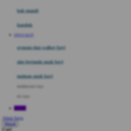
Mini Monkey
Moby
bak mandi
Momami
handuk
Mothercare
SITUS SLOT
Mustela
ayunan dan walker bayi
My Buddy Tag
My K
alas bermain anak bayi
N
mainan anak bayi
Naif
mothercare toys
Nike
elc toys
Nordic Natural
SLOT
Nuby
Akun Saya
Nuna
Masuk
Cari