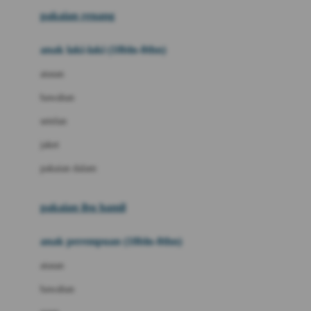
Buggygear
pakaian renang
Bumkins
anak laki-laki (18bln-8thn)
C
atasan
Cetaphil
bawahan
Chicco
setelan
Childlife
jaket
Clevamama
pakaian dalam
Cocolatte
Cottonseeds
pakaian ibu hamil
Cozy N Safe
anak perempuan (18bln-8thn)
Crane
atasan
Cybex
bawahan
D