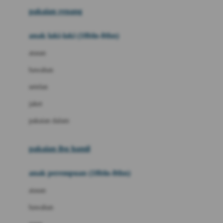
Buggygear
pakaian renang
Bumkins
anak laki-laki (18bln-8thn)
C
atasan
Cetaphil
bawahan
Chicco
setelan
Childlife
jaket
Clevamama
pakaian dalam
Cocolatte
Cottonseeds
pakaian ibu hamil
Cozy N Safe
anak perempuan (18bln-8thn)
Crane
atasan
Cybex
bawahan
D