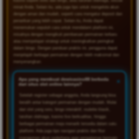
kasino seperti slots dan bingo, atau taruhan olahraga, sesuai
minat Anda. Selain itu, ada juga tips untuk mengelola akun
dengan aman dan mudah, seperti cara mengatur deposit dan
penarikan yang lebih cepat. Selain itu, Anda dapat
menemukan sepuluh cara untuk mendalami platform ini,
misalnya dengan mengikuti pembaruan permainan terbaru
atau mempelajari strategi untuk meningkatkan peringkat
dalam bingo. Dengan panduan praktis ini, pengguna dapat
menjelajah berbagai permainan dengan lebih maksimal dan
menyenangkan.
Apa yang membuat dewicasino88 berbeda
+
dari situs slot online lainnya?
Setelah register sebagai anggota, Anda langsung bisa
beralih antar kategori permainan dengan mudah. Mulai
dari slot yang seru, bingo interaktif, roulette klasik,
taruhan olahraga, kasino live berkualitas, hingga
berbagai permainan meja menarik tersedia dalam satu
platform. Ada juga tips navigasi praktis dan fitur
manajemen akun sederhana agar pengalaman bermain