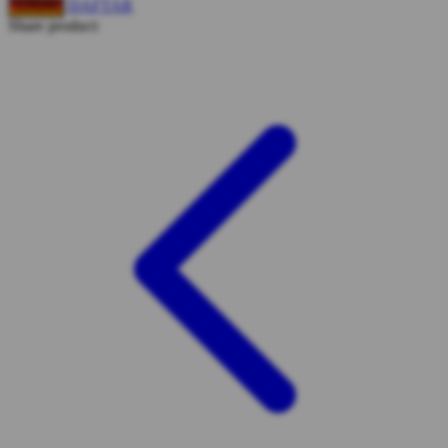
DAFTAR
LOGIN
Squishmallows
Share product:
Starbooks
Stick-O
Stokke
Sudocrem
Sumimo
Sunnylife
Sun-Staches
Swimava
T
Tommee Tippee
Trunki
Tutti Bambini