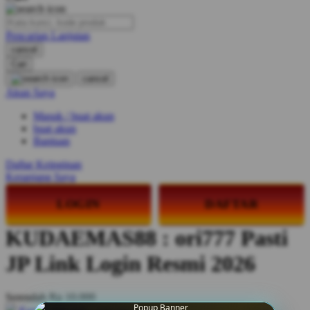
O
Pencarian Lanjutan
Oh Ma Grain
cancel
Okiedog
Cari
cancel
P
Akun Saya
Masuk / buat akun
Peachy
buat akun
Phil & Ted's
Bantuan
Philips Avent
Daftar Keinginan
Keranjang Saya
Pigeon
LOGIN
DAFTAR
Playgro
KUDAEMAS88 : ori777 Pasti
Poled Global
JP Link Login Resmi 2026
Ponycycle
Puma
Serendah
Rp 10.000
Pureats