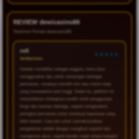
atau melihat promosi terbaru. Platform ini menyediakan
berbagai tips untuk menjelajahi platform. Misalnya,
cepat antara kategori game kasino dan aktivitas terkait
khusus. Selain itu, platform ini juga menyediakan
panduan penggunaan yang aman dan cepat untuk
kamu bisa mencoba strategi baru untuk permainan
olahraga. Anda dapat mengatur akun Anda dengan
pilihan untuk taruhan olahraga, dimana kamu dapat
mengelola akun, beralih antara kategori permainan, dan
bingo atau mempelajari cara menganalisis peringkat
mudah, memeriksa riwayat aktivitas, dan
mengikuti pertandingan favoritmu dan berpartisipasi
REVIEW dewicasino88
melakukan deposit maupun penarikan. Pengguna juga
dalam taruhan olahraga untuk mengambil keputusan
mengoptimalkan pengalaman bermain Anda secara
secara virtual. Untuk pengalaman yang lebih optimal,
bisa mendapatkan bantuan dukungan jika diperlukan.
Testimoni Pemain dewicasino88.
yang lebih tepat. Platform ini juga menyediakan
online. Platform ini juga memberikan informasi terbaru
terdapat tips dan strategi yang bisa kamu gunakan,
informasi tentang cara mengelola poin dan
tentang petunjuk menggunakan fitur-fitur platform dan
seperti mempelajari cara terbaik untuk mengelola
memanfaatkan promosi yang tersedia. Selain itu, kamu
update permainan yang terbaru. Dengan mempelajari
akunmu, mulai dari daftar (register) sebagai anggota
dina
bisa mendapatkan tips untuk navigasi cepat antar
★★★★★
tips dan strategi yang tersedia, Anda dapat
hingga memantau poin atau saldo. Pengguna juga
Verified User
kategori permainan, seperti dari casino ke olahraga atau
memaksimalkan pengalaman bermain dan menjelajahi
dapat dengan mudah beralih antara kategori permainan
sebaliknya. Bagi yang baru bergabung, ada panduan
Setelah mengunduh aplikasi dan mendaftar menjadi
berbagai macam game yang ditawarkan dengan cara
hanya dalam beberapa klik. Jadi, kamu dapat
mengenai cara daftar dan melakukan deposit serta
yang lebih mudah dan menyenangkan.
anggota, kamu bisa memulai petualangan seru di dunia
menikmati platform ini secara efektif dengan mengikuti
withdrawal dengan aman dan efisien. Dengan
online casino ini! Platform ini menyediakan beragam
alur penggunaan serta tips yang diberikan, untuk
mempelajari cara-cara ini, kamu akan lebih mudah
permainan seperti slot, bingo, dan berbagai jenis game
pengalaman bermain online yang menyenangkan dan
menikmati beragam game online seperti slot, table
optimal.
meja. Misalnya, untuk kamu penggemar olahraga,
games, dan sports betting dengan menciptakan
tersedia juga sports-related gaming untuk memuaskan
pengalaman yang menyenangkan dan bermanfaat.
semangatmu. Untuk memaksimalkan pengalaman
bermain, cobalah tips dan strategi yang tersedia, salah
satunya adalah analisa peringkat permainan agar
keputusanmu lebih tepat. Selain itu, platform ini juga