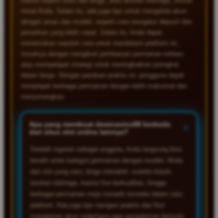
kasino seperti slots dan bingo, atau taruhan olahraga, sesuai
minat Anda. Selain itu, ada juga tips untuk mengelola akun
dengan aman dan mudah, seperti cara mengatur deposit dan
penarikan yang lebih cepat. Selain itu, Anda dapat
menemukan sepuluh cara untuk mendalami platform ini,
misalnya dengan mengikuti pembaruan permainan terbaru
atau mempelajari strategi untuk meningkatkan peringkat
dalam bingo. Dengan panduan praktis ini, pengguna dapat
menjelajah berbagai permainan dengan lebih maksimal dan
menyenangkan.
Apa yang membuat dewicasino88 berbeda
+
dari situs slot online lainnya?
Setelah register sebagai anggota, Anda langsung bisa
beralih antar kategori permainan dengan mudah. Mulai
dari slot yang seru, bingo interaktif, roulette klasik,
taruhan olahraga, kasino live berkualitas, hingga
berbagai permainan meja menarik tersedia dalam satu
platform. Ada juga tips navigasi praktis dan fitur
manajemen akun sederhana agar pengalaman bermain