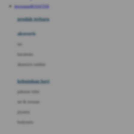
Awan
dewicasino88 DAFTAR
Azetabio
produk terbaru
B
aksesoris
Baabaasheepz
tas
Babiators
kacamata
Baby Dove
aksesoris rambut
Baby Jogger
Baby Rovega
kebutuhan bayi
Babybee
pakaian tidur
Banana Boat
set & terusan
Banz
piyama
Barbie
bodysuits
Beaba