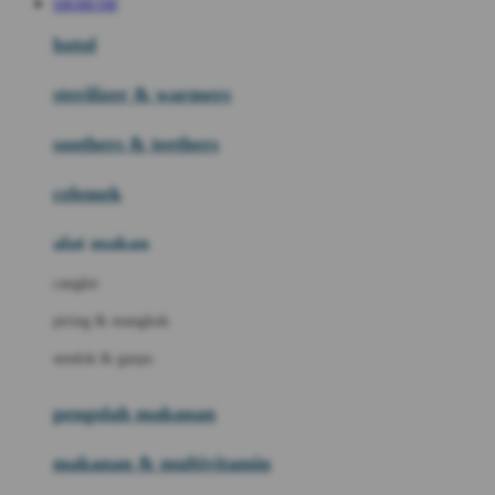
SBOBET88
botol
sterilizer & warmers
soothers & teethers
celemek
alat makan
cangkir
piring & mangkuk
sendok & garpu
pengolah makanan
makanan & multivitamin