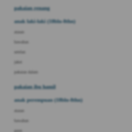
pakaian renang
anak laki-laki (18bln-8thn)
atasan
bawahan
setelan
jaket
pakaian dalam
pakaian ibu hamil
anak perempuan (18bln-8thn)
atasan
bawahan
gaun