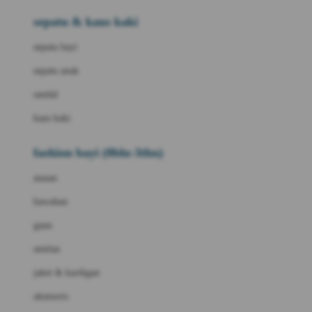
sepatu & kaus kaki
sepatu bayi
sepatu anak
sandal
kaus kaki
fashion bayi (0bln-3thn)
atasan
bawahan
gaun
setelan
jaket & kardigan
aksesoris