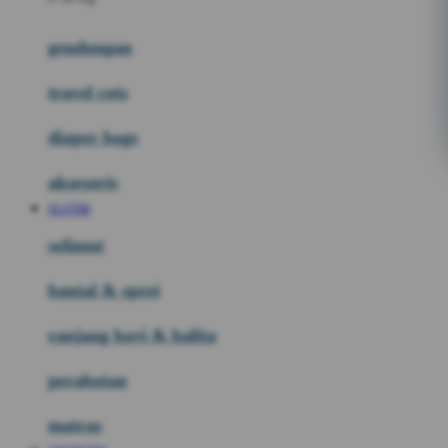
gendongan
travel cots
diaper bags
aksesoris
SLOT88
selimut
bantal & sprei
ranjang bayi & balita
perabotan
matras