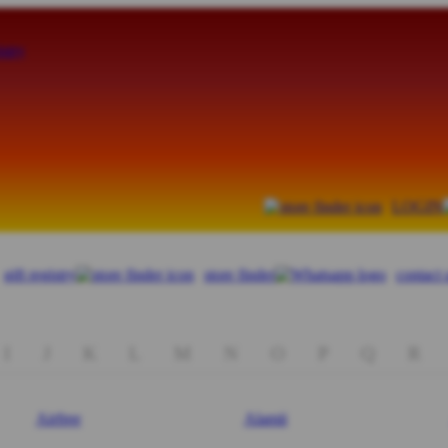
istry
LOGIN
gift registry
store finder
contact 
I
J
K
L
M
N
O
P
Q
R
Airfree
Alamii