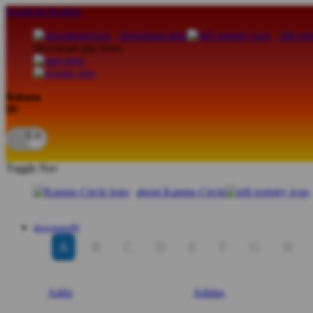
lewati ke Konten
download apps
gift reg
download app from:
Bahasa
ID
Toggle Nav
about Kanmo Circle
dewicasino88
A
B
C
D
E
F
G
H
Addo
Adidas