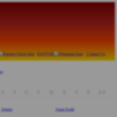
DAFTAR
Contact Us
us
S
T
U
V
W
X
Y
Z
0-9
Amara
Aqua Scale