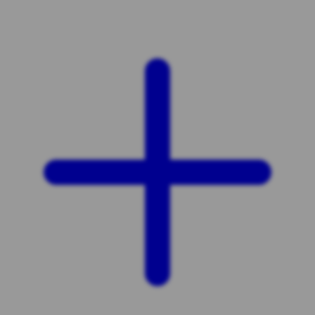
X
Xootz
Y
Yamatoya
Z
Zaxy
Zoggs
0-9
4Moms
59S