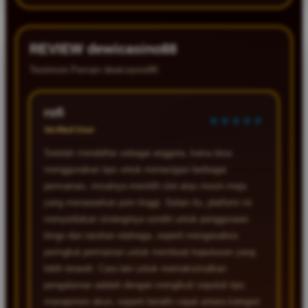
atau melihat promosi terbaru. Platform ini menyediakan
berbagai tips untuk menjelajahi platform. Misalnya,
cepat antara kategori game kasino dan aktivitas terkait
khusus. Selain itu, platform ini juga menyediakan
panduan penggunaan yang aman dan cepat untuk
kamu bisa mencoba strategi baru untuk permainan
olahraga. Anda dapat mengatur akun Anda dengan
pilihan untuk taruhan olahraga, dimana kamu dapat
mengelola akun, beralih antara kategori permainan, dan
bingo atau mempelajari cara menganalisis peringkat
mudah, memeriksa riwayat aktivitas, dan
mengikuti pertandingan favoritmu dan berpartisipasi
REVIEW dewicasino88
melakukan deposit maupun penarikan. Pengguna juga
dalam taruhan olahraga untuk mengambil keputusan
mengoptimalkan pengalaman bermain Anda secara
secara virtual. Untuk pengalaman yang lebih optimal,
bisa mendapatkan bantuan dukungan jika diperlukan.
Testimoni Pemain dewicasino88.
yang lebih tepat. Platform ini juga menyediakan
online. Platform ini juga memberikan informasi terbaru
terdapat tips dan strategi yang bisa kamu gunakan,
informasi tentang cara mengelola poin dan
tentang petunjuk menggunakan fitur-fitur platform dan
seperti mempelajari cara terbaik untuk mengelola
memanfaatkan promosi yang tersedia. Selain itu, kamu
update permainan yang terbaru. Dengan mempelajari
akunmu, mulai dari daftar (register) sebagai anggota
dina
bisa mendapatkan tips untuk navigasi cepat antar
tips dan strategi yang tersedia, Anda dapat
hingga memantau poin atau saldo. Pengguna juga
★★★★★
kategori permainan, seperti dari casino ke olahraga atau
Verified User
memaksimalkan pengalaman bermain dan menjelajahi
dapat dengan mudah beralih antara kategori permainan
sebaliknya. Bagi yang baru bergabung, ada panduan
berbagai macam game yang ditawarkan dengan cara
hanya dalam beberapa klik. Jadi, kamu dapat
Setelah mengunduh aplikasi dan mendaftar menjadi
mengenai cara daftar dan melakukan deposit serta
yang lebih mudah dan menyenangkan.
menikmati platform ini secara efektif dengan mengikuti
anggota, kamu bisa memulai petualangan seru di dunia
withdrawal dengan aman dan efisien. Dengan
alur penggunaan serta tips yang diberikan, untuk
online casino ini! Platform ini menyediakan beragam
mempelajari cara-cara ini, kamu akan lebih mudah
pengalaman bermain online yang menyenangkan dan
permainan seperti slot, bingo, dan berbagai jenis game
menikmati beragam game online seperti slot, table
optimal.
meja. Misalnya, untuk kamu penggemar olahraga,
games, dan sports betting dengan menciptakan
tersedia juga sports-related gaming untuk memuaskan
pengalaman yang menyenangkan dan bermanfaat.
semangatmu. Untuk memaksimalkan pengalaman
bermain, cobalah tips dan strategi yang tersedia, salah
satunya adalah analisa peringkat permainan agar
keputusanmu lebih tepat. Selain itu, platform ini juga