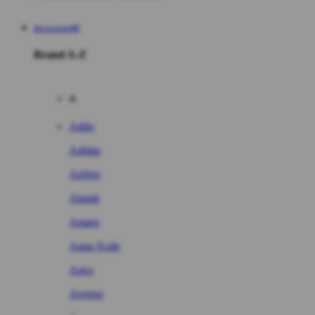
dewicasino88
Brand A-Z
A
Addo
Adidas
Airfree
Alamii
Amara
Aqua Scale
Asics
Aveeno