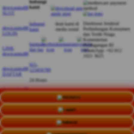
Perlindungan Konsumen
kami
media sosial
LOGIN
dan Tertib Niaga
Kementerian
bantuan
Perdagangan RI
LINK
dan faq
WhatsApp: +62 812
dewicasino88
1021 3625
021-
dewicasino88
123456789
DAFTAR
24 Hours
dewicasino88
LINK
DAFTAR
dewicasino88
PROMO
dewicasino88
TOGEL
LOGIN
SITUS
DAFTAR
dewicasino88