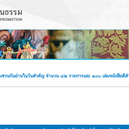
จกรรมชวนกันอ่านในวันสำคัญ จำนวน ๘๒ รายการและ ๑๐๐ เล่มหนังสือด