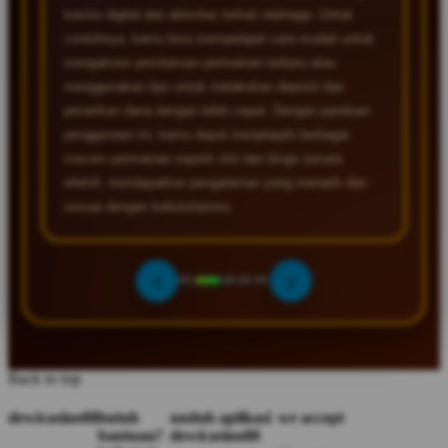
menawarkan panduan tentang cara mudah mengelola
akun, seperti beralih cepat antara kategori permainan
atau memeriksa riwayat aktivitas secara teratur.
Jangan lupa, akses update terbaru untuk menikmati
permainan baru dan fitur-fitur menarik!
‹
›
Back to top
dewicasino88
butuh
unduh aplikasi
we accept
bantuan?
dewicasino88
hubungi
kami
dewicasino88
SLOT
Direktorat Jenderal
hubungi
ikuti kami di
dewicasino88