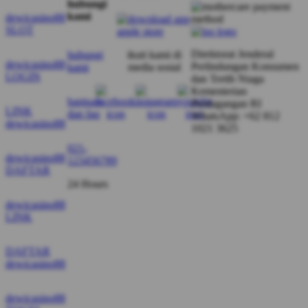
Perlindungan Konsumen
kami
media sosial
LOGIN
dan Tertib Niaga
Kementerian
bantuan
Perdagangan RI
LINK
dan faq
WhatsApp: +62 812
dewicasino88
1021 3625
021-
dewicasino88
123456789
DAFTAR
24 Hours
dewicasino88
LINK
DAFTAR
dewicasino88
dewicasino88
TOGEL
SITUS
dewicasino88