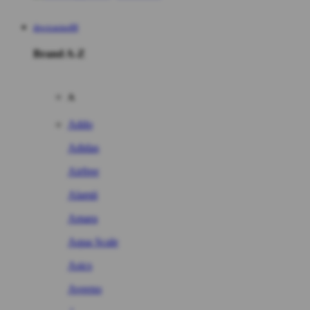
dewicasino88
Brand A-Z
A
Addo
Adidas
Airfree
Alamii
Amara
Aqua Scale
Asics
Aveeno