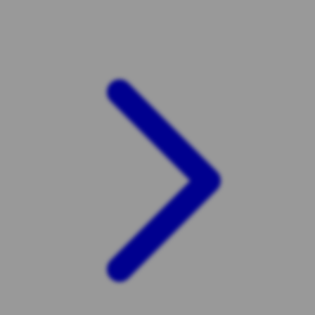
Twistshake
TY Toys
U
V
Veja
Vitaflow
Vtech
W
Waterland
Wellness