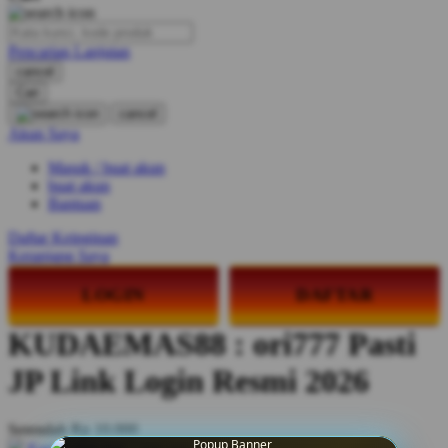
O
Pencarian Lanjutan
Oh Ma Grain
cancel
Okiedog
Cari
cancel
P
Akun Saya
Masuk / buat akun
Peachy
buat akun
Phil & Ted's
Bantuan
Philips Avent
Daftar Keinginan
Keranjang Saya
Pigeon
LOGIN
DAFTAR
Playgro
KUDAEMAS88 : ori777 Pasti
Poled Global
JP Link Login Resmi 2026
Ponycycle
Puma
Serendah
Rp 10.000
Pureats