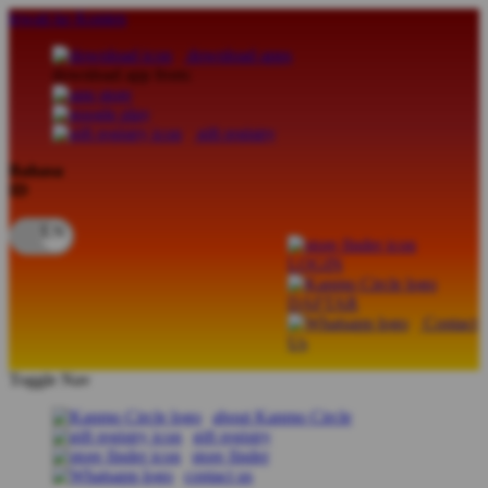
lewati ke Konten
download apps
download app from:
gift registry
Bahasa
ID
LOGIN
DAFTAR
Contact
Us
Toggle Nav
about Kanmo Circle
gift registry
store finder
contact us