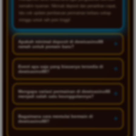
semakin nyaman. Nikmati deposit dan penarikan cepat,
lalu cek update pembaruan permainan terbaru setiap
minggu untuk raih poin tinggi!
Apakah minimal deposit di dewicasino88
+
ramah untuk pemain baru?
Platform ini menyediakan beragam pilihan permainan
online untuk Anda nikmati, mulai dari digital slots dan
Event apa saja yang biasanya tersedia di
+
dewicasino88?
bingo hingga table games dan sports-related gaming.
Sebagai contoh, selain mengakses beragam pilihan
Setelah mendaftar, anggota dapat menggunakan tips
game yang tersedia, Anda juga dapat mempelajari
untuk menavigasi berbagai permainan kasino, slot,
Mengapa variasi permainan di dewicasino88
strategize untuk meningkatkan peluang bermain seperti
+
menjadi salah satu keunggulannya?
bingo, dan taruhan olahraga di platform ini. Misalnya,
menganalisis peringkat permainan untuk membuat
para pemain bisa memilih permainan yang memiliki poin
keputusan lebih hati-hati dalam taruhan olahraga. Cara
Platform ini memungkinkan kamu untuk menjelajahi
tinggi atau strategi seperti menganalisis peringkat
ini dapat membantu Anda lebih menikmati pengalaman
berbagai macam permainan online, seperti slot, bingo,
Bagaimana cara memulai bermain di
permainan dalam kategori olahraga untuk membuat
+
berpartisipasi dalam berbagai macam event olahraga.
dewicasino88?
dan berbagai jenis permainan meja. Misalnya, kamu
keputusan yang lebih hati-hati. Selain itu, pengguna
Selain itu, platform ini menawarkan tips untuk
bisa mencoba slot dengan hadiah-hadiah menarik atau
dapat mengakses tips tentang cara mendaftar gratis
Setelah daftar akun selesai, kamu bisa menggunakan
manajemen akun yang efektif, seperti beralih dengan
menantang dirimu dalam game bingo dengan strategi