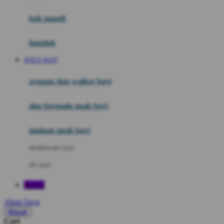
Mini Monkey
Moby
bak mandi
Momami
handuk
Mothercare
SITUS SLOT
Mustela
ayunan dan walker bayi
My Buddy Tag
My K
alas bermain anak bayi
N
mainan anak bayi
Naif
mothercare toys
Nike
elc toys
Nordic Natural
SLOT
Nuby
Akun Saya
Nuna
Masuk
Cari