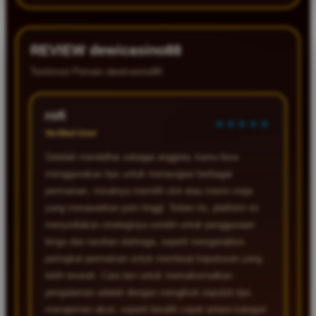
atau melihat promosi terbaru. Platform ini menyediakan
berbagai tips untuk menjelajahi platform. Misalnya,
cepat antara kategori game kasino dan aktivitas terkait
khusus. Selain itu, platform ini juga menyediakan
panduan penggunaan yang aman dan cepat untuk
kamu bisa mencoba strategi baru untuk permainan
olahraga. Anda dapat mengatur akun Anda dengan
pilihan untuk taruhan olahraga, dimana kamu dapat
mengelola akun, beralih antara kategori permainan, dan
bingo atau mempelajari cara menganalisis peringkat
mudah, memeriksa riwayat aktivitas, dan
mengikuti pertandingan favoritmu dan berpartisipasi
REVIEW dewicasino88
melakukan deposit maupun penarikan. Pengguna juga
dalam taruhan olahraga untuk mengambil keputusan
mengoptimalkan pengalaman bermain Anda secara
secara virtual. Untuk pengalaman yang lebih optimal,
bisa mendapatkan bantuan dukungan jika diperlukan.
Testimoni Pemain dewicasino88.
yang lebih tepat. Platform ini juga menyediakan
online. Platform ini juga memberikan informasi terbaru
terdapat tips dan strategi yang bisa kamu gunakan,
informasi tentang cara mengelola poin dan
tentang petunjuk menggunakan fitur-fitur platform dan
seperti mempelajari cara terbaik untuk mengelola
memanfaatkan promosi yang tersedia. Selain itu, kamu
update permainan yang terbaru. Dengan mempelajari
akunmu, mulai dari daftar (register) sebagai anggota
dina
bisa mendapatkan tips untuk navigasi cepat antar
★★★★★
tips dan strategi yang tersedia, Anda dapat
hingga memantau poin atau saldo. Pengguna juga
Verified User
kategori permainan, seperti dari casino ke olahraga atau
memaksimalkan pengalaman bermain dan menjelajahi
dapat dengan mudah beralih antara kategori permainan
sebaliknya. Bagi yang baru bergabung, ada panduan
Setelah mengunduh aplikasi dan mendaftar menjadi
berbagai macam game yang ditawarkan dengan cara
hanya dalam beberapa klik. Jadi, kamu dapat
mengenai cara daftar dan melakukan deposit serta
yang lebih mudah dan menyenangkan.
anggota, kamu bisa memulai petualangan seru di dunia
menikmati platform ini secara efektif dengan mengikuti
withdrawal dengan aman dan efisien. Dengan
online casino ini! Platform ini menyediakan beragam
alur penggunaan serta tips yang diberikan, untuk
mempelajari cara-cara ini, kamu akan lebih mudah
permainan seperti slot, bingo, dan berbagai jenis game
pengalaman bermain online yang menyenangkan dan
menikmati beragam game online seperti slot, table
optimal.
meja. Misalnya, untuk kamu penggemar olahraga,
games, dan sports betting dengan menciptakan
tersedia juga sports-related gaming untuk memuaskan
pengalaman yang menyenangkan dan bermanfaat.
semangatmu. Untuk memaksimalkan pengalaman
bermain, cobalah tips dan strategi yang tersedia, salah
satunya adalah analisa peringkat permainan agar
keputusanmu lebih tepat. Selain itu, platform ini juga