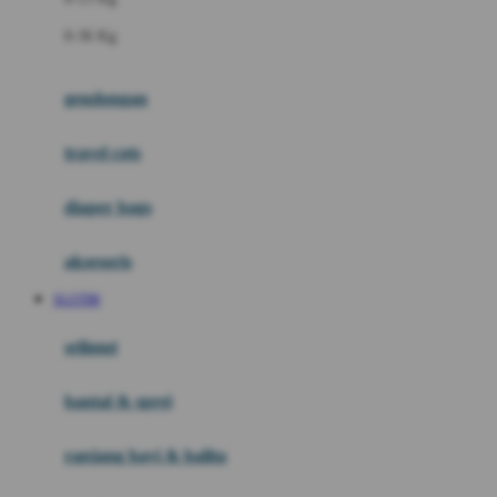
Felt So Sweet
0-36 Kg
Fisher Price
Flipper
gendongan
Friends Of Sally
travel cots
G
diaper bags
Gb
Geko
aksesoris
Graco
SLOT88
Gund
selimut
H
bantal & sprei
Habbie
Haenim
ranjang bayi & balita
Happy Horse