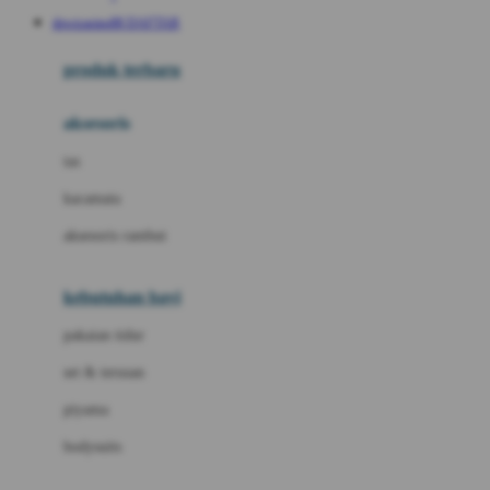
Awan
dewicasino88 DAFTAR
Azetabio
produk terbaru
B
aksesoris
Baabaasheepz
tas
Babiators
kacamata
Baby Dove
aksesoris rambut
Baby Jogger
Baby Rovega
kebutuhan bayi
Babybee
pakaian tidur
Banana Boat
set & terusan
Banz
piyama
Barbie
bodysuits
Beaba