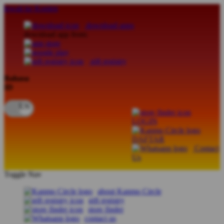
lewati ke Konten
download apps
download app from:
gift registry
Bahasa
ID
LOGIN
DAFTAR
Contact
Us
Toggle Nav
about Kanmo Circle
gift registry
store finder
contact us