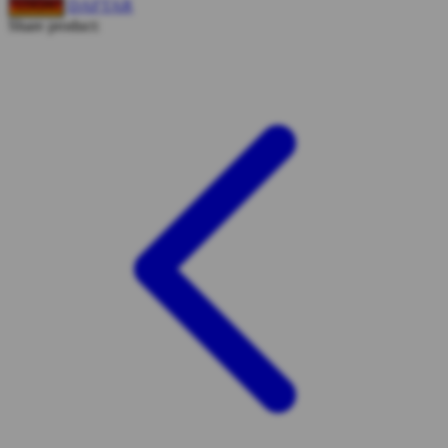
DAFTAR
LOGIN
Squishmallows
Share product:
Starbooks
Stick-O
Stokke
Sudocrem
Sumimo
Sunnylife
Sun-Staches
Swimava
T
Tommee Tippee
Trunki
Tutti Bambini