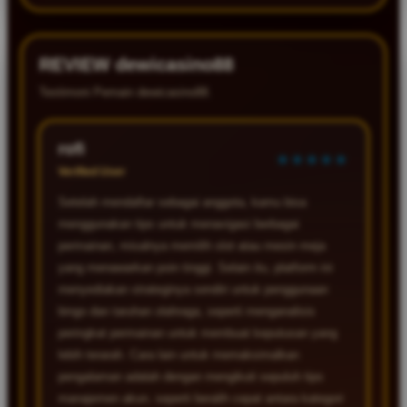
atau melihat promosi terbaru. Platform ini menyediakan
berbagai tips untuk menjelajahi platform. Misalnya,
cepat antara kategori game kasino dan aktivitas terkait
khusus. Selain itu, platform ini juga menyediakan
panduan penggunaan yang aman dan cepat untuk
kamu bisa mencoba strategi baru untuk permainan
olahraga. Anda dapat mengatur akun Anda dengan
pilihan untuk taruhan olahraga, dimana kamu dapat
mengelola akun, beralih antara kategori permainan, dan
bingo atau mempelajari cara menganalisis peringkat
mudah, memeriksa riwayat aktivitas, dan
mengikuti pertandingan favoritmu dan berpartisipasi
REVIEW dewicasino88
melakukan deposit maupun penarikan. Pengguna juga
dalam taruhan olahraga untuk mengambil keputusan
mengoptimalkan pengalaman bermain Anda secara
secara virtual. Untuk pengalaman yang lebih optimal,
bisa mendapatkan bantuan dukungan jika diperlukan.
Testimoni Pemain dewicasino88.
yang lebih tepat. Platform ini juga menyediakan
online. Platform ini juga memberikan informasi terbaru
terdapat tips dan strategi yang bisa kamu gunakan,
informasi tentang cara mengelola poin dan
tentang petunjuk menggunakan fitur-fitur platform dan
seperti mempelajari cara terbaik untuk mengelola
memanfaatkan promosi yang tersedia. Selain itu, kamu
update permainan yang terbaru. Dengan mempelajari
akunmu, mulai dari daftar (register) sebagai anggota
dina
bisa mendapatkan tips untuk navigasi cepat antar
★★★★★
tips dan strategi yang tersedia, Anda dapat
hingga memantau poin atau saldo. Pengguna juga
Verified User
kategori permainan, seperti dari casino ke olahraga atau
memaksimalkan pengalaman bermain dan menjelajahi
dapat dengan mudah beralih antara kategori permainan
sebaliknya. Bagi yang baru bergabung, ada panduan
berbagai macam game yang ditawarkan dengan cara
Setelah mengunduh aplikasi dan mendaftar menjadi
hanya dalam beberapa klik. Jadi, kamu dapat
mengenai cara daftar dan melakukan deposit serta
yang lebih mudah dan menyenangkan.
anggota, kamu bisa memulai petualangan seru di dunia
menikmati platform ini secara efektif dengan mengikuti
withdrawal dengan aman dan efisien. Dengan
alur penggunaan serta tips yang diberikan, untuk
online casino ini! Platform ini menyediakan beragam
mempelajari cara-cara ini, kamu akan lebih mudah
pengalaman bermain online yang menyenangkan dan
permainan seperti slot, bingo, dan berbagai jenis game
menikmati beragam game online seperti slot, table
optimal.
meja. Misalnya, untuk kamu penggemar olahraga,
games, dan sports betting dengan menciptakan
tersedia juga sports-related gaming untuk memuaskan
pengalaman yang menyenangkan dan bermanfaat.
semangatmu. Untuk memaksimalkan pengalaman
bermain, cobalah tips dan strategi yang tersedia, salah
satunya adalah analisa peringkat permainan agar
keputusanmu lebih tepat. Selain itu, platform ini juga