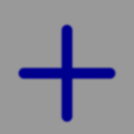
X
Xootz
Y
Yamatoya
Z
Zaxy
Zoggs
0-9
4Moms
59S