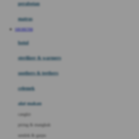
perabotan
Happy Tummy
Hauck
matras
Havaianas
SBOBET88
Hegen
botol
Hot Wheels
sterilizer & warmers
Hybrid
soothers & teethers
I
Inlacta DHA
celemek
Interlac
alat makan
Ivenet
cangkir
J
piring & mangkuk
Jack N Jill
sendok & garpu