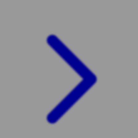
Twistshake
TY Toys
U
V
Veja
Vitaflow
Vtech
W
Waterland
Wellness