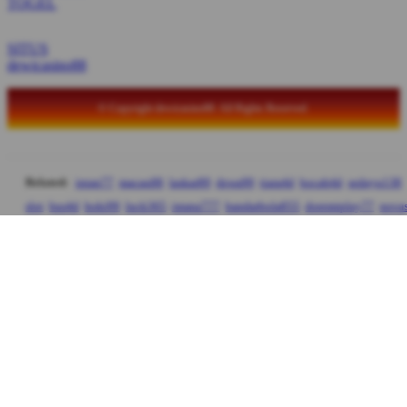
© Copyright dewicasino88. All Rights Reserved.
Related:
intan77
macau88
laskar89
dewa99
tiara4d
bocah4d
sedayu138
slot
bus4d
hoki99
luck365
istana777
bandarbola855
doremiplay77
nova