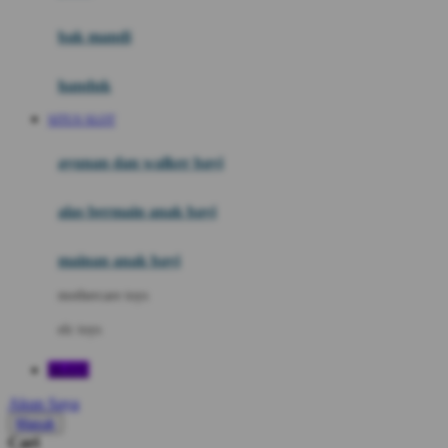
Mini Monkey
Moby
bak mandi
Momami
handuk
Mothercare
SITUS SLOT
Mustela
ayunan dan walker bayi
My Buddy Tag
My K
alas bermain anak bayi
N
mainan anak bayi
Naif
mothercare toys
Nike
elc toys
Nordic Natural
SLOT
Nuby
Akun Saya
Nuna
Masuk
Cari