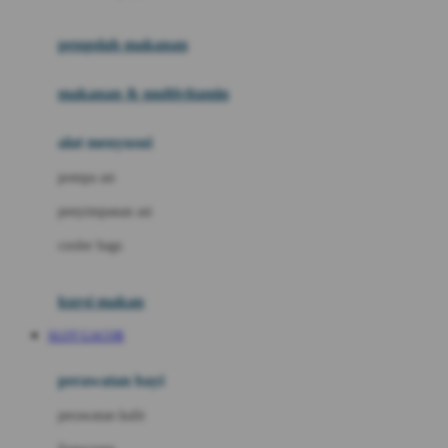
Joie
pengolah makanan
Joolz
Jujube
makanan & multivitamin
K
alat menyusui
Kiddycuts
pompa asi
Kumon
penyimpanan asi
L
cooler bags
Leapfrog
kursi makan
Leclerc
SLOT GACOR
Lee Vierra
Lillebaby
perawatan bayi
Little Bird Told Me
perawatan kulit
Little Miss Janis