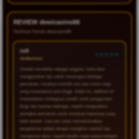
atau melihat promosi terbaru. Platform ini menyediakan
berbagai tips untuk menjelajahi platform. Misalnya,
cepat antara kategori game kasino dan aktivitas terkait
khusus. Selain itu, platform ini juga menyediakan
panduan penggunaan yang aman dan cepat untuk
kamu bisa mencoba strategi baru untuk permainan
olahraga. Anda dapat mengatur akun Anda dengan
pilihan untuk taruhan olahraga, dimana kamu dapat
mengelola akun, beralih antara kategori permainan, dan
bingo atau mempelajari cara menganalisis peringkat
mudah, memeriksa riwayat aktivitas, dan
mengikuti pertandingan favoritmu dan berpartisipasi
REVIEW dewicasino88
melakukan deposit maupun penarikan. Pengguna juga
dalam taruhan olahraga untuk mengambil keputusan
mengoptimalkan pengalaman bermain Anda secara
secara virtual. Untuk pengalaman yang lebih optimal,
bisa mendapatkan bantuan dukungan jika diperlukan.
Testimoni Pemain dewicasino88.
yang lebih tepat. Platform ini juga menyediakan
online. Platform ini juga memberikan informasi terbaru
terdapat tips dan strategi yang bisa kamu gunakan,
informasi tentang cara mengelola poin dan
tentang petunjuk menggunakan fitur-fitur platform dan
seperti mempelajari cara terbaik untuk mengelola
memanfaatkan promosi yang tersedia. Selain itu, kamu
update permainan yang terbaru. Dengan mempelajari
akunmu, mulai dari daftar (register) sebagai anggota
dina
bisa mendapatkan tips untuk navigasi cepat antar
★★★★★
tips dan strategi yang tersedia, Anda dapat
hingga memantau poin atau saldo. Pengguna juga
Verified User
kategori permainan, seperti dari casino ke olahraga atau
memaksimalkan pengalaman bermain dan menjelajahi
dapat dengan mudah beralih antara kategori permainan
sebaliknya. Bagi yang baru bergabung, ada panduan
Setelah mengunduh aplikasi dan mendaftar menjadi
berbagai macam game yang ditawarkan dengan cara
hanya dalam beberapa klik. Jadi, kamu dapat
mengenai cara daftar dan melakukan deposit serta
yang lebih mudah dan menyenangkan.
anggota, kamu bisa memulai petualangan seru di dunia
menikmati platform ini secara efektif dengan mengikuti
withdrawal dengan aman dan efisien. Dengan
online casino ini! Platform ini menyediakan beragam
alur penggunaan serta tips yang diberikan, untuk
mempelajari cara-cara ini, kamu akan lebih mudah
permainan seperti slot, bingo, dan berbagai jenis game
pengalaman bermain online yang menyenangkan dan
menikmati beragam game online seperti slot, table
optimal.
meja. Misalnya, untuk kamu penggemar olahraga,
games, dan sports betting dengan menciptakan
tersedia juga sports-related gaming untuk memuaskan
pengalaman yang menyenangkan dan bermanfaat.
semangatmu. Untuk memaksimalkan pengalaman
bermain, cobalah tips dan strategi yang tersedia, salah
satunya adalah analisa peringkat permainan agar
keputusanmu lebih tepat. Selain itu, platform ini juga