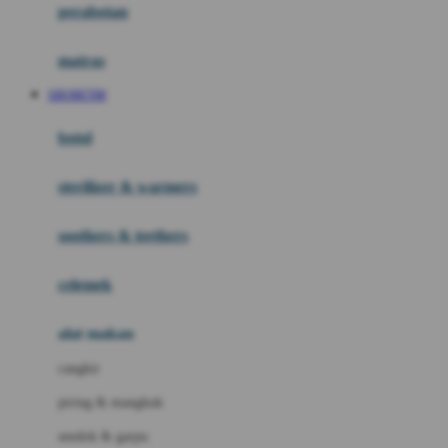
perabotan
Happy Tummy
Hauck
matras
Havaianas
SBOBET88
Hegen
botol
Hot Wheels
sterilizer & warmers
Hybrid
soothers & teethers
I
Inlacta DHA
celemek
Interlac
alat makan
Ivenet
cangkir
J
piring & mangkuk
Jack N Jill
sendok & garpu