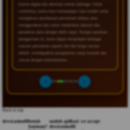
menawarkan panduan tentang cara mudah mengelola
akun, seperti beralih cepat antara kategori permainan
atau memeriksa riwayat aktivitas secara teratur.
Jangan lupa, akses update terbaru untuk menikmati
permainan baru dan fitur-fitur menarik!
‹
›
Back to top
dewicasino88
butuh
unduh aplikasi
we accept
bantuan?
dewicasino88
hubungi
kami
dewicasino88
SLOT
Direktorat Jenderal
hubungi
ikuti kami di
dewicasino88