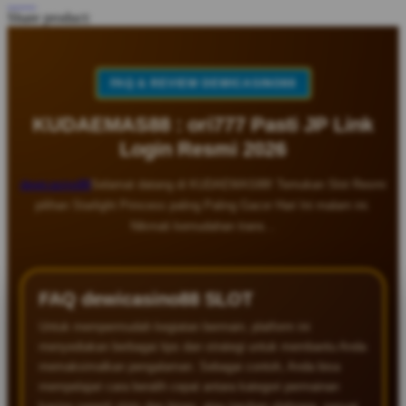
Share product:
FAQ & REVIEW DEWICASINO88
KUDAEMAS88 : ori777 Pasti JP Link
Login Resmi 2026
dewicasino88
Selamat datang di KUDAEMAS88! Temukan Slot Resmi
pilihan Starlight Princess paling Paling Gacor Hari Ini malam ini.
Nikmati kemudahan trans...
FAQ dewicasino88 SLOT
Untuk mempermudah kegiatan bermain, platform ini
menyediakan berbagai tips dan strategi untuk membantu Anda
memaksimalkan pengalaman. Sebagai contoh, Anda bisa
mempelajari cara beralih cepat antara kategori permainan