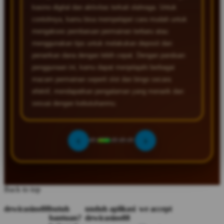
‹
›
Back to top
dewicasino88
butuh
unduh aplikasi
we accept
bantuan?
dewicasino88
hubungi
kami
dewicasino88
SLOT
Direktorat Jenderal
hubungi
ikuti kami di
dewicasino88