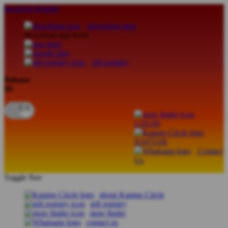
lewati ke Konten
download apps
download app from:
gift registry
Bahasa
ID
LOGIN
DAFTAR
Contact
Us
Toggle Nav
about Kanmo Circle
gift registry
store finder
contact us