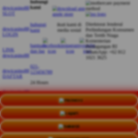
Perlindungan Konsumen
kami
media sosial
LOGIN
dan Tertib Niaga
Kementerian
bantuan
Perdagangan RI
LINK
dan faq
WhatsApp: +62 812
dewicasino88
1021 3625
021-
dewicasino88
123456789
DAFTAR
24 Hours
dewicasino88
LINK
DAFTAR
dewicasino88
PROMO
dewicasino88
TOGEL
LOGIN
SITUS
DAFTAR
dewicasino88