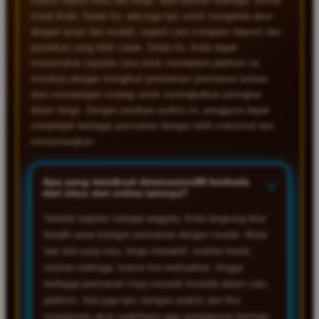
kasino seperti slots dan bingo, atau taruhan olahraga, sesuai
minat Anda. Selain itu, ada juga tips untuk mengelola akun
dengan aman dan mudah, seperti cara mengatur deposit dan
penarikan yang lebih cepat. Selain itu, Anda dapat
menemukan sepuluh cara untuk mendalami platform ini,
misalnya dengan mengikuti pembaruan permainan terbaru
atau mempelajari strategi untuk meningkatkan peringkat
dalam bingo. Dengan panduan praktis ini, pengguna dapat
menjelajah berbagai permainan dengan lebih maksimal dan
menyenangkan.
Apa yang membuat dewicasino88 berbeda
+
dari situs slot online lainnya?
Setelah register sebagai anggota, Anda langsung bisa
beralih antar kategori permainan dengan mudah. Mulai
dari slot yang seru, bingo interaktif, roulette klasik,
taruhan olahraga, kasino live berkualitas, hingga
berbagai permainan meja menarik tersedia dalam satu
platform. Ada juga tips navigasi praktis dan fitur
manajemen akun sederhana agar pengalaman bermain