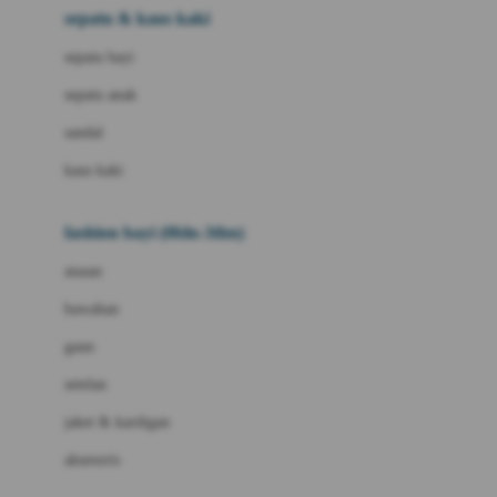
Beauty Barn
sepatu & kaus kaki
Bio Oil
sepatu bayi
Biolane
sepatu anak
Bite Fighters
sandal
Bizzi Growin
kaus kaki
Blackmores
fashion bayi (0bln-3thn)
Blooming Marvellous
atasan
Bonnels
bawahan
Bravado
gaun
Bruder
setelan
Brush Baby
jaket & kardigan
Buds Organics
aksesoris
Bugaboo