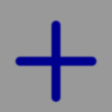
X
Xootz
Y
Yamatoya
Z
Zaxy
Zoggs
0-9
4Moms
59S