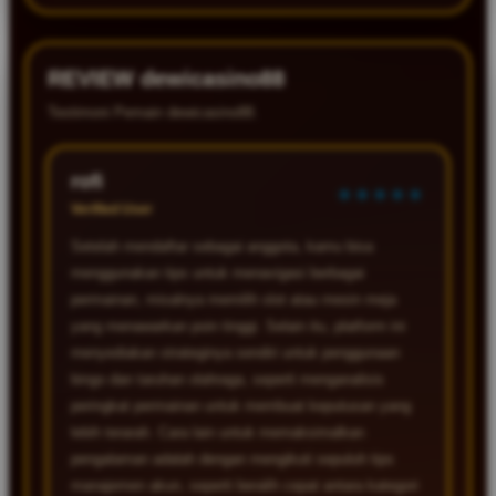
atau melihat promosi terbaru. Platform ini menyediakan
berbagai tips untuk menjelajahi platform. Misalnya,
cepat antara kategori game kasino dan aktivitas terkait
khusus. Selain itu, platform ini juga menyediakan
panduan penggunaan yang aman dan cepat untuk
kamu bisa mencoba strategi baru untuk permainan
olahraga. Anda dapat mengatur akun Anda dengan
pilihan untuk taruhan olahraga, dimana kamu dapat
mengelola akun, beralih antara kategori permainan, dan
bingo atau mempelajari cara menganalisis peringkat
mudah, memeriksa riwayat aktivitas, dan
mengikuti pertandingan favoritmu dan berpartisipasi
REVIEW dewicasino88
melakukan deposit maupun penarikan. Pengguna juga
dalam taruhan olahraga untuk mengambil keputusan
mengoptimalkan pengalaman bermain Anda secara
secara virtual. Untuk pengalaman yang lebih optimal,
bisa mendapatkan bantuan dukungan jika diperlukan.
Testimoni Pemain dewicasino88.
yang lebih tepat. Platform ini juga menyediakan
online. Platform ini juga memberikan informasi terbaru
terdapat tips dan strategi yang bisa kamu gunakan,
informasi tentang cara mengelola poin dan
tentang petunjuk menggunakan fitur-fitur platform dan
seperti mempelajari cara terbaik untuk mengelola
memanfaatkan promosi yang tersedia. Selain itu, kamu
update permainan yang terbaru. Dengan mempelajari
akunmu, mulai dari daftar (register) sebagai anggota
dina
bisa mendapatkan tips untuk navigasi cepat antar
★★★★★
tips dan strategi yang tersedia, Anda dapat
hingga memantau poin atau saldo. Pengguna juga
Verified User
kategori permainan, seperti dari casino ke olahraga atau
memaksimalkan pengalaman bermain dan menjelajahi
dapat dengan mudah beralih antara kategori permainan
sebaliknya. Bagi yang baru bergabung, ada panduan
Setelah mengunduh aplikasi dan mendaftar menjadi
berbagai macam game yang ditawarkan dengan cara
hanya dalam beberapa klik. Jadi, kamu dapat
mengenai cara daftar dan melakukan deposit serta
yang lebih mudah dan menyenangkan.
anggota, kamu bisa memulai petualangan seru di dunia
menikmati platform ini secara efektif dengan mengikuti
withdrawal dengan aman dan efisien. Dengan
online casino ini! Platform ini menyediakan beragam
alur penggunaan serta tips yang diberikan, untuk
mempelajari cara-cara ini, kamu akan lebih mudah
permainan seperti slot, bingo, dan berbagai jenis game
pengalaman bermain online yang menyenangkan dan
menikmati beragam game online seperti slot, table
optimal.
meja. Misalnya, untuk kamu penggemar olahraga,
games, dan sports betting dengan menciptakan
tersedia juga sports-related gaming untuk memuaskan
pengalaman yang menyenangkan dan bermanfaat.
semangatmu. Untuk memaksimalkan pengalaman
bermain, cobalah tips dan strategi yang tersedia, salah
satunya adalah analisa peringkat permainan agar
keputusanmu lebih tepat. Selain itu, platform ini juga