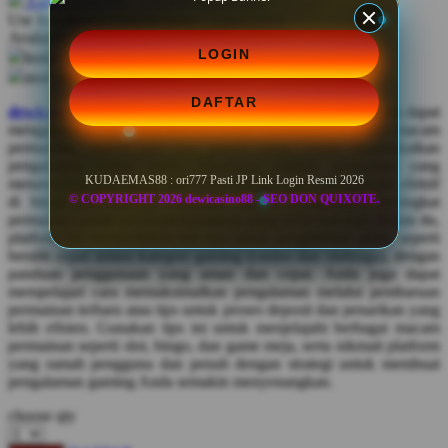
Earn
1.000.000
-
100.000.000
Bonus
Use Installment Options from
.
Laarn more
Q
Available for :
LOGIN
home delivery
QV Baby
store pickup
DAFTAR
dewicasino88
Setelah Anda mendaftar sebagai anggota, Anda dapat
R
menggunakan tips yang tersedia untuk menavigasi berbagai macam
permainan, seperti slot dan games meja, untuk meningkatkan
Real Shades
pengalaman online Anda. Misalnya, pilihlah permainan yang
KUDAEMAS88 : ori777 Pasti JP Link Login Resmi 2026
menawarkan poin tinggi atau coba strategi untuk penggunaan efektif
Red Castle
© COPYRIGHT 2026 dewicasino88 - SEO DON QUIXOTE.
di bingo dan taruhan olahraga, seperti menganalisis peringkat
permainan untuk membuat keputusan yang lebih hati-hati. Selain itu,
Ribbon Madness
platform ini menyediakan ten tips untuk pengelolaan akun, seperti
beralih cepat antara kategori gaming (casino dan olahraga), dengan
S
panduan penggunaan yang aman dan cepat. Anda juga dapat
mempelajari cara memaksimalkan pengalaman melalui pembaruan
Sebamed
permainan terbaru atau tips untuk proses deposit dan penarikan yang
lebih efisien. Gunakan tips ini untuk menjelajahi berbagai macam
Silver Cross
permainan seperti slot, bingo, dan game meja, serta nikmati platform
yang ramah pengguna dan penuh dengan strategi untuk membuat
Simply Idea
pengalaman gaming Anda semakin menyenangkan.
Skip Hop
choose qty
Spectra