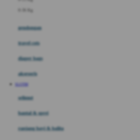
Felt So Sweet
0-36 Kg
Fisher Price
Flipper
gendongan
Friends Of Sally
travel cots
G
diaper bags
Gb
Geko
aksesoris
Graco
SLOT88
Gund
selimut
H
bantal & sprei
Habbie
Haenim
ranjang bayi & balita
Happy Horse