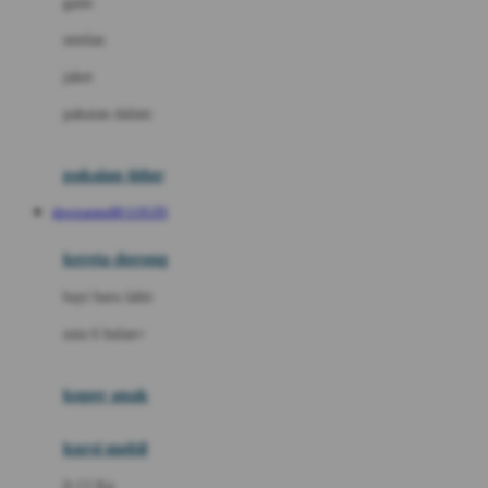
gaun
Dae Organics
setelan
Docare
jaket
Doona
pakaian dalam
Down To Earth
Drew
pakaian tidur
Dr. Brown's
dewicasino88 LOGIN
E
kereta dorong
ELC
bayi baru lahir
Ergobaby
usia 6 bulan+
Expert Care
koper anak
Ezyroller
kursi mobil
F
0-13 Kg