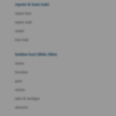
Beauty Barn
sepatu & kaus kaki
Bio Oil
sepatu bayi
Biolane
sepatu anak
Bite Fighters
sandal
Bizzi Growin
kaus kaki
Blackmores
fashion bayi (0bln-3thn)
Blooming Marvellous
atasan
Bonnels
bawahan
Bravado
gaun
Bruder
setelan
Brush Baby
jaket & kardigan
Buds Organics
aksesoris
Bugaboo