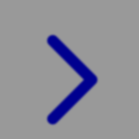
Twistshake
TY Toys
U
V
Veja
Vitaflow
Vtech
W
Waterland
Wellness