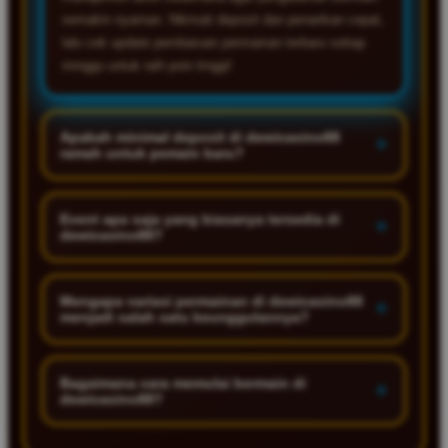
semakin nyaman. Nikmati deposit dan penarikan cepat,
lalu cek update pembaruan permainan terbaru setiap
minggu untuk raih poin tinggi!
Apakah minimal deposit di dewicasino88
+
ramah untuk pemain baru?
Platform ini menyediakan beragam pilihan permainan
online untuk Anda nikmati, mulai dari digital slots dan
Event apa saja yang biasanya tersedia di
+
dewicasino88?
bingo hingga table games dan sports-related gaming.
Sebagai contoh, selain mengakses beragam pilihan
Setelah mendaftar, anggota dapat menggunakan tips
game yang tersedia, Anda juga dapat mempelajari
untuk menavigasi berbagai permainan kasino, slot,
Mengapa variasi permainan di dewicasino88
strategize untuk meningkatkan peluang bermain seperti
+
menjadi salah satu keunggulannya?
bingo, dan taruhan olahraga di platform ini. Misalnya,
menganalisis peringkat permainan untuk membuat
para pemain bisa memilih permainan yang memiliki poin
keputusan lebih hati-hati dalam taruhan olahraga. Cara
Platform ini memungkinkan kamu untuk menjelajahi
tinggi atau strategi seperti menganalisis peringkat
ini dapat membantu Anda lebih menikmati pengalaman
berbagai macam permainan online, seperti slot, bingo,
Bagaimana cara memulai bermain di
permainan dalam kategori olahraga untuk membuat
+
berpartisipasi dalam berbagai macam event olahraga.
dewicasino88?
dan berbagai jenis permainan meja. Misalnya, kamu
keputusan yang lebih hati-hati. Selain itu, pengguna
Selain itu, platform ini menawarkan tips untuk
bisa mencoba slot dengan hadiah-hadiah menarik atau
dapat mengakses tips tentang cara mendaftar gratis
Setelah daftar akun selesai, kamu bisa menggunakan
manajemen akun yang efektif, seperti beralih dengan
menantang dirimu dalam game bingo dengan strategi