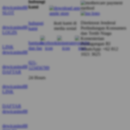
Perlindungan Konsumen
kami
media sosial
LOGIN
dan Tertib Niaga
Kementerian
bantuan
Perdagangan RI
LINK
dan faq
WhatsApp: +62 812
dewicasino88
1021 3625
021-
dewicasino88
123456789
DAFTAR
24 Hours
dewicasino88
LINK
DAFTAR
dewicasino88
dewicasino88
TOGEL
SITUS
dewicasino88