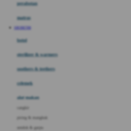
perabotan
Happy Tummy
Hauck
matras
Havaianas
SBOBET88
Hegen
botol
Hot Wheels
sterilizer & warmers
Hybrid
soothers & teethers
I
Inlacta DHA
celemek
Interlac
alat makan
Ivenet
cangkir
J
piring & mangkuk
Jack N Jill
sendok & garpu